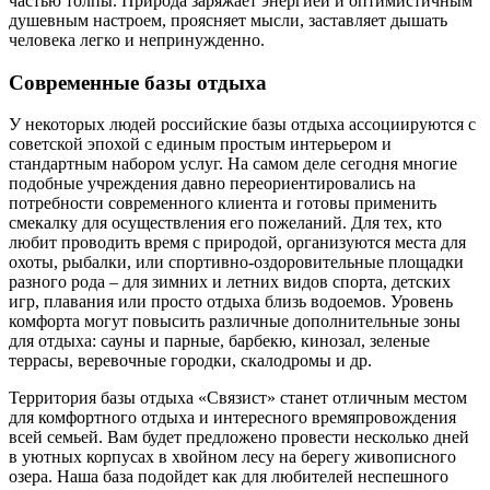
частью толпы. Природа заряжает энергией и оптимистичным
душевным настроем, проясняет мысли, заставляет дышать
человека легко и непринужденно.
Современные базы отдыха
У некоторых людей российские базы отдыха ассоциируются с
советской эпохой с единым простым интерьером и
стандартным набором услуг. На самом деле сегодня многие
подобные учреждения давно переориентировались на
потребности современного клиента и готовы применить
смекалку для осуществления его пожеланий. Для тех, кто
любит проводить время с природой, организуются места для
охоты, рыбалки, или спортивно-оздоровительные площадки
разного рода – для зимних и летних видов спорта, детских
игр, плавания или просто отдыха близь водоемов. Уровень
комфорта могут повысить различные дополнительные зоны
для отдыха: сауны и парные, барбекю, кинозал, зеленые
террасы, веревочные городки, скалодромы и др.
Территория базы отдыха «Связист» станет отличным местом
для комфортного отдыха и интересного времяпровождения
всей семьей. Вам будет предложено провести несколько дней
в уютных корпусах в хвойном лесу на берегу живописного
озера. Наша база подойдет как для любителей неспешного