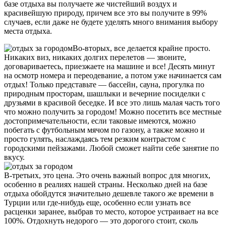
базе отдыха вы получаете же чистейший воздух и
красивейшую природу, причем все это вы получите в 99%
случаев, если даже не будете уделять много внимания выбору
места отдыха.
Во-вторых, все делается крайне просто.
Никаких виз, никаких долгих перелетов — звоните,
договариваетесь, приезжаете на машине и все! Десять минут
на осмотр номера и переодевание, а потом уже начинается сам
отдых! Только представьте — бассейн, сауна, прогулка по
природным просторам, шашлыки и вечерние посиделки с
друзьями в красивой беседке. И все это лишь малая часть того
что можно получить за городом! Можно посетить все местные
достопримечательности, если таковые имеются, можно
побегать с футбольным мячом по газону, а также можно и
просто гулять, наслаждаясь тем резким контрастом с
городскими пейзажами. Любой сможет найти себе занятие по
вкусу.
В-третьих, это цена. Это очень важный вопрос для многих,
особенно в реалиях нашей страны. Несколько дней на базе
отдыха обойдутся значительно дешевле такого же времени в
Турции или где-нибудь еще, особенно если узнать все
расценки заранее, выбрав то место, которое устраивает на все
100%. Отдохнуть недорого — это дорогого стоит, сколь