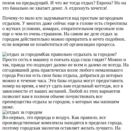
похож на предыдущий. И что же тогда отдых? Европа? Но на
это банально не хватает денег. А отдохнуть хочется!
Почему-то мало кто задумывается над простым загородным
отдыхом. У многих даже сейчас еще в голове есть стереотипы
о жутких условиях, комарах, отвратительном персонале или
еще о чем-то очень страшном. На самом же деле отдых за
городом действительно можно превратить в нечто подобное,
если вовремя не позаботиться об организации процесса.
Как правильно отдыхать за городом?
Просто сесть в машину и поехать куда глаза глядят? Можно и
так, правда это подходит далеко не всем и далеко не всегда. На
сегодняшний день практически возле любого немаленького
города России есть свои базы отдыха, добраться до которых
можно в течение часа. Эти базы отдыха могут предоставить
номер на время, а могут сдать вам отдельный коттедж, все в
зависимости от ваших желаний. Любой из этих вариантов
позволит вам в полном объеме почувствовать все
преимущества отдыха за городом, о которых мы напишем
ниже.
Во-первых, это природа и воздух. Как правило, все
производственные комплексы находятся в пределах города,
поэтому городская экология оставляет желать лучшего. На