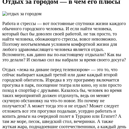
Отдых за городом — в чем его плюсы
Работа и стрессы — вот постоянные спутники жизни каждого
обычного городского человека. И если найти человека,
который был бы доволен своей работой, не так просто, то
найти человека, обожающего стрессы, вовсе невозможно.
Поэтому неотъемлемым условием комфортной жизни для
любого здравомыслящего человека является отдых.
Вспомните, как давно вы по-настоящему отдыхали? Как вы
это делали? И сколько сил вы набрали за время своего досуга?
Отдых «лежа на диване перед телевизором» — это то, что
сейчас выбирает каждый третий или даже каждый второй
городской обитатель. Изредка в эту программу включается
прогулка в парк, посещение театра или кино, ну или просто
поход в спортбар с друзьями. Казалось бы, человек во время
таких мероприятий должен отдохнуть, ведь он меняет
скучную обстановку на что-то новое. Но почему не
получается? А может тогда это и не отдых? Может следует
отложить все эти прогулки подальше, усердно работать и
копить деньги на очередной полет в Турцию или Египет? А
там же море, песок, шведский стол, вечеринки. А также
жуткая жара, поднадоевшие соотечественники, а каждый день