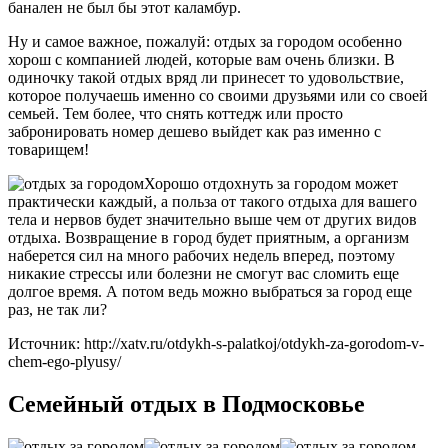
банален не был бы этот каламбур.
Ну и самое важное, пожалуй: отдых за городом особенно
хорош с компанией людей, которые вам очень близки. В
одиночку такой отдых вряд ли принесет то удовольствие,
которое получаешь именно со своими друзьями или со своей
семьей. Тем более, что снять коттедж или просто
забронировать номер дешево выйдет как раз именно с
товарищем!
Хорошо отдохнуть за городом может
практически каждый, а польза от такого отдыха для вашего
тела и нервов будет значительно выше чем от других видов
отдыха. Возвращение в город будет приятным, а организм
наберется сил на много рабочих недель вперед, поэтому
никакие стрессы или болезни не смогут вас сломить еще
долгое время. А потом ведь можно выбраться за город еще
раз, не так ли?
Источник: http://xatv.ru/otdykh-s-palatkoj/otdykh-za-gorodom-v-
chem-ego-plyusy/
Семейный отдых в Подмосковье