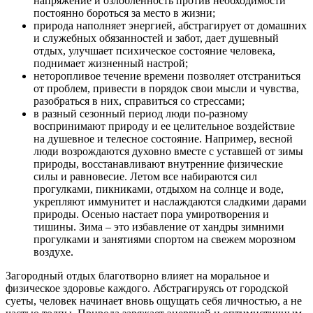
напряжение и озлобленность против необходимости
постоянно бороться за место в жизни;
природа наполняет энергией, абстрагирует от домашних
и служебных обязанностей и забот, дает душевный
отдых, улучшает психическое состояние человека,
поднимает жизненный настрой;
неторопливое течение времени позволяет отстраниться
от проблем, привести в порядок свои мысли и чувства,
разобраться в них, справиться со стрессами;
в разный сезонный период люди по-разному
воспринимают природу и ее целительное воздействие
на душевное и телесное состояние. Например, весной
люди возрождаются духовно вместе с уставшей от зимы
природы, восстанавливают внутренние физические
силы и равновесие. Летом все набираются сил
прогулками, пикниками, отдыхом на солнце и воде,
укрепляют иммунитет и наслаждаются сладкими дарами
природы. Осенью настает пора умиротворения и
тишины. Зима – это избавление от хандры зимними
прогулками и занятиями спортом на свежем морозном
воздухе.
Загородный отдых благотворно влияет на моральное и
физическое здоровье каждого. Абстрагируясь от городской
суеты, человек начинает вновь ощущать себя личностью, а не