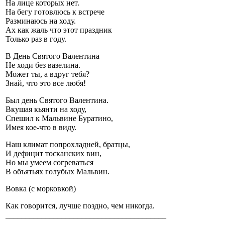
На лице которых нет.
На бегу готовлюсь к встрече
Разминаюсь на ходу.
Ах как жаль что этот праздник
Только раз в году.
В День Святого Валентина
Не ходи без вазелина.
Может ты, а вдруг тебя?
Знай, что это все любя!
Был день Святого Валентина.
Вкушая кьянти на ходу,
Спешил к Мальвине Буратино,
Имея кое-что в виду.
Наш климат попрохладней, братцы,
И дефицит тосканских вин,
Но мы умеем согреваться
В объятьях голубых Мальвин.
Вовка (с морковкой)
Как говорится, лучше поздно, чем никогда.
________________________________________