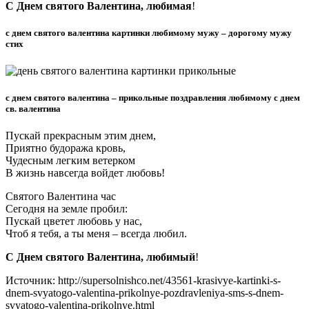
С Днем святого Валентина, любимая
!
с днем святого валентина картинки любимому мужу – дорогому мужу
стих
с днем святого валентина – прикольные поздравления любимому с днем
св. валентина
Пускай прекрасным этим днем,
Приятно будоража кровь,
Чудесным легким ветерком
В жизнь навсегда войдет любовь!
Святого Валентина час
Сегодня на земле пробил:
Пускай цветет любовь у нас,
Чтоб я тебя, а ты меня – всегда любил.
С Днем святого Валентина, любимый
!
Источник: http://supersolnishco.net/43561-krasivye-kartinki-s-
dnem-svyatogo-valentina-prikolnye-pozdravleniya-sms-s-dnem-
svyatogo-valentina-prikolnye.html