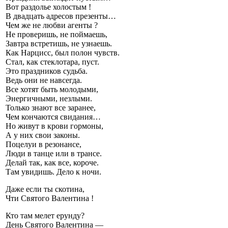
Вот раздолье холостым !
В двадцать адресов презенты…
Чем же не любви агенты ?
Не проверишь, не поймаешь,
Завтра встретишь, не узнаешь.
Как Нарцисс, был полон чувств.
Стал, как стеклотара, пуст.
Это праздников судьба.
Ведь они не навсегда.
Все хотят быть молодыми,
Энергичными, незлыми.
Только знают все заранее,
Чем кончаются свидания…
Но живут в крови гормоны,
А у них свои законы.
Поцелуи в резонансе,
Люди в танце или в трансе.
Делай так, как все, короче.
Там увидишь. Дело к ночи.
Даже если ты скотина,
Чти Святого Валентина !
Кто там мелет ерунду?
День Святого Валентина —