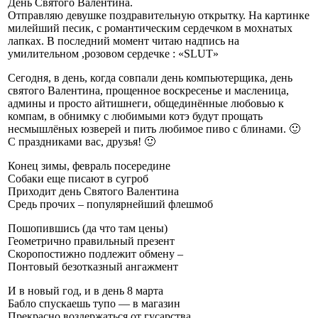
День Святого Валентина.
Отправляю девушке поздравительную открытку. На картинке
милейший песик, с романтическим сердечком в мохнатых
лапках. В последний момент читаю надпись на
умилительном ,розовом сердечке : «SLUT»
Сегодня, в день, когда совпали день компьютерщика, день
святого Валентина, прощенное воскресенье и масленица,
админы и просто айтишнеги, общединённые любовью к
компам, в обнимку с любимыми котэ будут прощать
несмышлёных юзверей и пить любимое пиво с блинами. 🙂
С праздниками вас, друзья! 🙂
Конец зимы, февраль посередине
Собаки еще писают в сугроб
Приходит день Святого Валентина
Средь прочих – популярнейший флешмоб
Пошопившись (да что там цены)
Геометрично правильный презент
Скоропостижно подлежит обмену –
Понтовый безотказный ангажмент
И в новый год, и в день 8 марта
Бабло спускаешь тупо — в магазин
Прекрасно воздержаться от гусарства