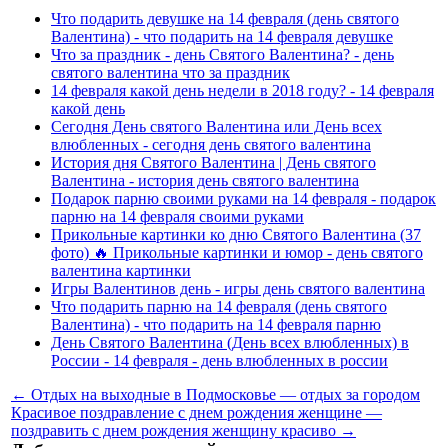
Что подарить девушке на 14 февраля (день святого
Валентина) - что подарить на 14 февраля девушке
Что за праздник - день Святого Валентина? - день
святого валентина что за праздник
14 февраля какой день недели в 2018 году? - 14 февраля
какой день
Сегодня День святого Валентина или День всех
влюбленных - сегодня день святого валентина
История дня Святого Валентина | День святого
Валентина - история день святого валентина
Подарок парню своими руками на 14 февраля - подарок
парню на 14 февраля своими руками
Прикольные картинки ко дню Святого Валентина (37
фото) 🔥 Прикольные картинки и юмор - день святого
валентина картинки
Игры Валентинов день - игры день святого валентина
Что подарить парню на 14 февраля (день святого
Валентина) - что подарить на 14 февраля парню
День Святого Валентина (День всех влюбленных) в
России - 14 февраля - день влюбленных в россии
← Отдых на выходные в Подмосковье — отдых за городом
Красивое поздравление с днем рождения женщине —
поздравить с днем рождения женщину красиво →