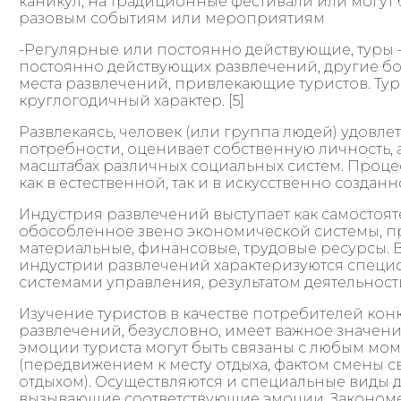
каникул, на традиционные фестивали или могут 
разовым событиям или мероприятиям
-Регулярные или постоянно действующие, туры 
постоянно действующих развлечений, другие б
места развлечений, привлекающие туристов. Тур
круглогодичный характер. [5]
Развлекаясь, человек (или группа людей) удовле
потребности, оценивает собственную личность, 
масштабах различных социальных систем. Проце
как в естественной, так и в искусственно создан
Индустрия развлечений выступает как самостоят
обособленное звено экономической системы, п
материальные, финансовые, трудовые ресурсы. 
индустрии развлечений характеризуются специ
системами управления, результатом деятельност
Изучение туристов в качестве потребителей кон
развлечений, безусловно, имеет важное значен
эмоции туриста могут быть связаны с любым мо
(передвижением к месту отдыха, фактом смены 
отдыхом). Осуществляются и специальные виды 
вызывающие соответствующие эмоции. Законом