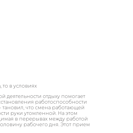
 то в условиях
ой деятельности отдыху помогает
осстановления работоспособности
- тановил, что смена работающей
сти руки утомленной. На этом
димая в перерывах между работой
оловину рабочего дня. Этот прием