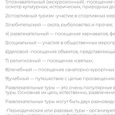
1)познавательный (экскурсионный) -посещение 
осмотр культурных, исторических, природных д
2)спортивный туризм -участие в спортивных ме
3)любительский — охота, рыболовство и прочее;
4) развлекательный — посещение карнавалов, фе
5)социальный — участие в общественных меропр
6)деловой -посещение объектов, представляющ
7) религиозный — посещение «святых»;
8)лечебный — посещение санаторно-курортных 
9)учебный — путешествие с целью просвещения.
Развлекательные туры — это очень популярные 
туры. Основная их цель, естественно, развлечен
Развлекательные туры могут быть двух разновидн
-Периодические или разовые, туры – организуют