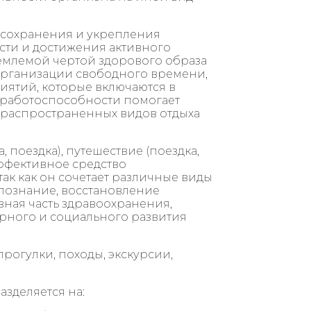
 сохранения и укрепления
сти и достижения активного
емлемой чертой здорового образа
организации свободного времени,
иятий, которые включаются в
 работоспособности помогает
из распространенных видов отдыха
, поездка), путешествие (поездка,
эффективное средство
ак как он сочетает различные виды
познание, восстановление
вная часть здравоохранения,
турного и социального развития
рогулки, походы, экскурсии,
азделяется на: