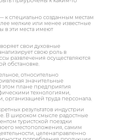
быть приурочены к каким-то
— к специально созданным местам
олее мелкие или менее известные
ы в эти места имеют
творяет свои духовные
анализирует свою роль в
ссы развлечения осуществляются
ной обстановке.
ельное, относительно
ривлекая значительные
В этом плане предприятия
фическими технологиями,
и, организацией труда персонала.
кретных результатов индустрии
ие. В широком смысле радостные
ментом туристской поездки
своего местоположения, самим
деятельности, целенаправленно
ерности потребления продукции