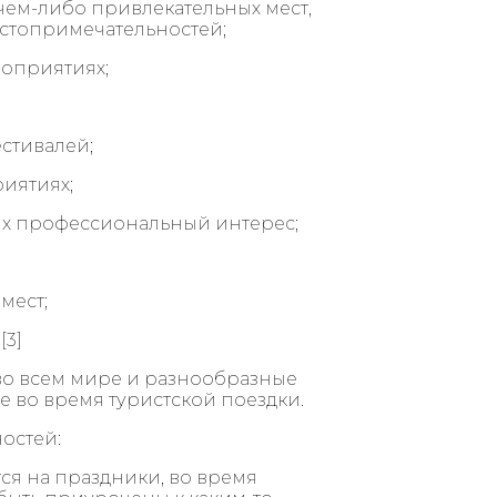
чем-либо привлекательных мест,
остопримечательностей;
роприятиях;
стивалей;
иятиях;
их профессиональный интерес;
мест;
[3]
во всем мире и разнообразные
ие во время туристской поездки.
остей:
ся на праздники, во время