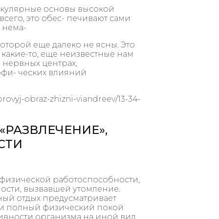
екулярные основы высокой
сего, это обес- печивают сами
 нема-
оторой еще далеко не ясны. Это
 какие-то, еще неизвестные нам
нервных центрах,
фи- ческих влияний
rovyj-obraz-zhizni-viandreev/13-34-
 «РАЗВЛЕЧЕНИЕ»,
СТИ
 физической работоспособности,
ости, вызвавшей утомление.
ный отдых предусматривает
и полный физический покой
ивности организма на иной вид