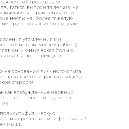
 напряженной тренировки
 двигаться, выполняя легкие, не
зические уп- ражнения, при
орые несли наиболее тяжелую
ение при таком активном отдыхе
доления утомле- ния мы
венной и физи- ческой работы).
ет, как и физическая (только
 иные). И вот переход от
то на основании лич- ного опыта
е отдыха летом играл в городки, а
кой старости.
к как возбужде- ние нервных
ет восста- новлению центров,
 их
и повысить физическую
ческим средствам типа фенамина?
ем мышц.