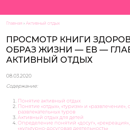
Главная
›
Активный отдых
ПРОСМОТР КНИГИ ЗДОРО
ОБРАЗ ЖИЗНИ — ЕВ — ГЛА
АКТИВНЫЙ ОТДЫХ
08.03.2020
Содержание:
Понятие активный отдых
Понятие «отдых», «туризм» и «развлечение»
развлекательных туров
Активный отдых для детей
Определение понятий «досуг», «рекреация», «
«культурно-досуговая деятельность»