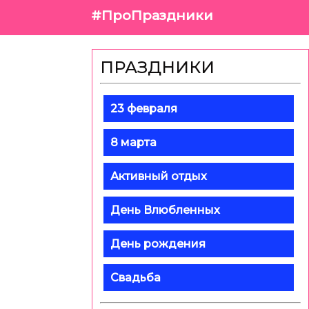
#ПроПраздники
ПРАЗДНИКИ
23 февраля
8 марта
Активный отдых
День Влюбленных
День рождения
Свадьба