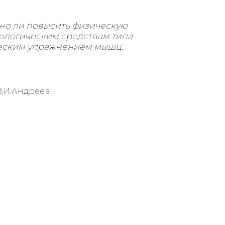
жно ли повысить физическую
кологическим средствам типа
ческим упражнением мышц.
В.И.Андреев