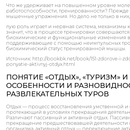
Что же удерживает на повышенном уровне мол
работоспособности, тренированности? Прежде в
мышечные упражнения. Но дело не только в них,
лую роль играет и нервная система, механизмы к
значит, что в процессе тренировки совершаются
биохимические и функциональные изменения в 
поддерживающие с помощью неимпульсных тро
биохимический статус тренированной мышцы.
Источник: http://bookbk.net/book/151-zdorove-i-zdo
ponyatie-aktivnyj-otdyx.html
ПОНЯТИЕ «ОТДЫХ», «ТУРИЗМ» И
ОСОБЕННОСТИ И РАЗНОВИДНО
РАЗВЛЕКАТЕЛЬНЫХ ТУРОВ
Отдых — процесс восстановления умственной и
протекающий в условиях прекращения деятельн
Различают пассивный и активный отдых. Пассив
прекращение предшествовавшей деятельности 
организма, активный отдых — переключение акт