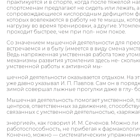
практикуется и в спорте, когда после тяжелой
спортсменам предлагают не сидеть или лежать, а
сопровождающиеся кислородным дефицитом фи
которых вовлекаются в работу не те мышцы, кот
нагрузку во время тренировки, а другие. Утомл
проходит быстрее, чем при пол- ном покое.
Со значением мышечной деятельности для прео
встречаемся и в быту (имеется в виду смена умст
Ведь напряженная умственная работа тоже утомля
механизмы развития утомления здесь не- сколько
умственной работы к активной мы-
шечной деятельности оказывается отдыхом. На э
уже давно указывал И. П. Павлов. Сам он в порядк
зимой совершал лыжные прогулки даже в глу- бо
Мышечная деятельность помогает умственной, та
центров, ответственных за движение, способству
связанных с умственной деятельностью, «заряжая
энергией», как говорил И. М. Сеченов. Можно л
работоспособность, не прибегая к фармакологи
Конечно, можно — систематическим упражнени