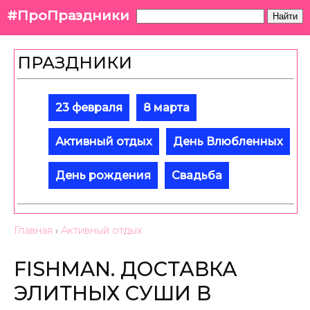
#ПроПраздники
Найти
ПРАЗДНИКИ
23 февраля
8 марта
Активный отдых
День Влюбленных
День рождения
Свадьба
Главная
›
Активный отдых
FISHMAN. ДОСТАВКА
ЭЛИТНЫХ СУШИ В