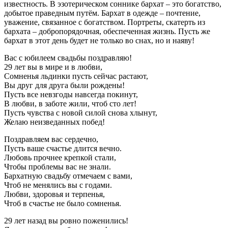
известность. В эзотерическом соннике бархат – это богатство,
добытое праведным путём. Бархат в одежде – почтение,
уважение, связанное с богатством. Портреты, скатерть из
бархата – добропорядочная, обеспеченная жизнь. Пусть же
бархат в этот день будет не только во снах, но и наяву!
Вас с юбилеем свадьбы поздравляю!
29 лет вы в мире и в любви,
Сомненья льдинки пусть сейчас растают,
Вы друг для друга были рождены!
Пусть все невзгоды навсегда покинут,
В любви, в заботе жили, чтоб сто лет!
Пусть чувства с новой силой снова хлынут,
Желаю неизведанных побед!
Поздравляем вас сердечно,
Пусть ваше счастье длится вечно.
Любовь прочнее крепкой стали,
Чтобы проблемы вас не знали.
Бархатную свадьбу отмечаем с вами,
Чтоб не менялись вы с годами.
Любви, здоровья и терпенья,
Чтоб в счастье не было сомненья.
29 лет назад вы ровно поженились!