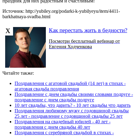
праздник для них радостным и счастливым!
Источник: http://yubiley.org/podarki-k-yubilyeyu/item/4411-
barkhatnaya-svadba.html
х
Как перестать жить в бедности?
Посмотри бесплатный вебинар от
Евгения Ходченкова
Читайте также:
Поздравления с агатовой свадьбой (14 лет) в стихах -
агатовая свадьба поздравления
Поздравление с днем свадьбы своими словами подруге -
поздравление с днем свадьбы подруге
10 лет свадьбы, что дарить? - 10 лет свадьбы что дарить
Поздравления любимому мужу с годовщиной свадьбы
25 лет - поздравление с годовщиной свадьбы 25 лет
Поздравления на свадебный юбилей - 40 лет -
поздравления с днем свадьбы 40 лет
Поздравления с серебряной свадьбой в стихах -