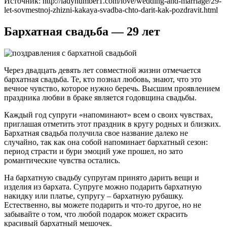
Источник: http://ladynumber1.com/love/wedding-and-marriage/29-
let-sovmestnoj-zhizni-kakaya-svadba-chto-darit-kak-pozdravit.html
Бархатная свадьба — 29 лет
Через двадцать девять лет совместной жизни отмечается
бархатная свадьба. Те, кто познал любовь, знают, что это
вечное чувство, которое нужно беречь. Высшим проявлением
праздника любви в браке является годовщина свадьбы.
Каждый год супруги «напоминают» всем о своих чувствах,
приглашая отметить этот праздник в кругу родных и близких.
Бархатная свадьба получила свое название далеко не
случайно, так как она собой напоминает бархатный сезон:
период страсти и бури эмоций уже прошел, но зато
романтические чувства остались.
На бархатную свадьбу супругам принято дарить вещи и
изделия из бархата. Супруге можно подарить бархатную
накидку или платье, супругу – бархатную рубашку.
Естественно, вы можете подарить и что-то другое, но не
забывайте о том, что любой подарок может скрасить
красивый бархатный мешочек.