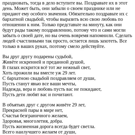
праздновать, тогда в дело вступите вы. Поздравьте их в этот
день. Может быть, они забыли о своем празднике или не
придают ему особого значения. Обязательно поздравьте их с
бархатной свадьбой, чтобы выразить всю свою любовь по
отношении к ним. Только представьте на минуту, как они
будут рады такому поздравлению, потому что и сами могли
забыть о своей дате, но вы очень вовремя напомнили. Сделать
людей счастливыми так просто, остается лишь захотеть. Все
только в ваших руках, поэтому смело действуйте.
Вы друг другу подарены судьбой,
Живёте искренней и преданной душой,
В глазах искрится всё тот же нежный свет,
Хоть прожили вы вместе уж 29 лет.
С бархатною свадьбой поздравляем от души,
Пусть станут явью все ваши мечты,
Надежда, вера и любовь пусть вас не покидают,
Пусть дети любят вас и почитают.
В объятьях друг с другом живёте 29 лет,
Прекрасней пары в мире нет,
Счастья безграничного желаем,
Здоровья, многолетия, добра.
Пусть жизненная дорога всегда будет светла.
Всего наилучшего желаем от души,