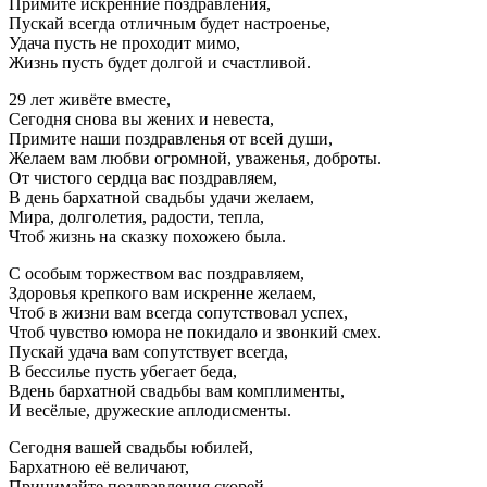
Примите искренние поздравления,
Пускай всегда отличным будет настроенье,
Удача пусть не проходит мимо,
Жизнь пусть будет долгой и счастливой.
29 лет живёте вместе,
Сегодня снова вы жених и невеста,
Примите наши поздравленья от всей души,
Желаем вам любви огромной, уваженья, доброты.
От чистого сердца вас поздравляем,
В день бархатной свадьбы удачи желаем,
Мира, долголетия, радости, тепла,
Чтоб жизнь на сказку похожею была.
С особым торжеством вас поздравляем,
Здоровья крепкого вам искренне желаем,
Чтоб в жизни вам всегда сопутствовал успех,
Чтоб чувство юмора не покидало и звонкий смех.
Пускай удача вам сопутствует всегда,
В бессилье пусть убегает беда,
Вдень бархатной свадьбы вам комплименты,
И весёлые, дружеские аплодисменты.
Сегодня вашей свадьбы юбилей,
Бархатною её величают,
Принимайте поздравления скорей,