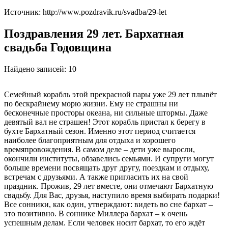
Источник: http://www.pozdravik.ru/svadba/29-let
Поздравления 29 лет. Бархатная
свадьба Годовщина
Найдено записей: 10
Семейный корабль этой прекрасной пары уже 29 лет плывёт
по бескрайнему морю жизни. Ему не страшны ни
бесконечные просторы океана, ни сильные штормы. Даже
девятый вал не страшен! Этот корабль пристал к берегу в
бухте Бархатный сезон. Именно этот период считается
наиболее благоприятным для отдыха и хорошего
времяпровождения. В самом деле – дети уже выросли,
окончили институты, обзавелись семьями. И супруги могут
больше времени посвящать друг другу, поездкам и отдыху,
встречам с друзьями. А также пригласить их на свой
праздник. Прожив, 29 лет вместе, они отмечают Бархатную
свадьбу. Для Вас, друзья, наступило время выбирать подарки!
Все сонники, как один, утверждают: видеть во сне бархат –
это позитивно. В соннике Миллера бархат – к очень
успешным делам. Если человек носит бархат, то его ждёт