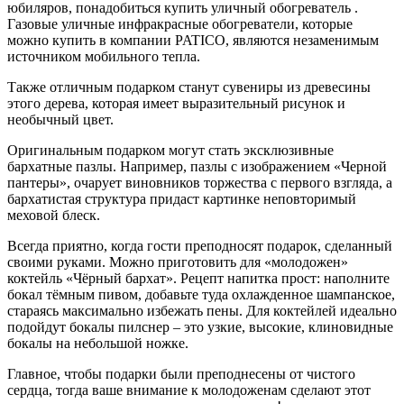
юбиляров, понадобиться купить уличный обогреватель .
Газовые уличные инфракрасные обогреватели, которые
можно купить в компании PATICO, являются незаменимым
источником мобильного тепла.
Также отличным подарком станут сувениры из древесины
этого дерева, которая имеет выразительный рисунок и
необычный цвет.
Оригинальным подарком могут стать эксклюзивные
бархатные пазлы. Например, пазлы с изображением «Черной
пантеры», очарует виновников торжества с первого взгляда, а
бархатистая структура придаст картинке неповторимый
меховой блеск.
Всегда приятно, когда гости преподносят подарок, сделанный
своими руками. Можно приготовить для «молодожен»
коктейль «Чёрный бархат». Рецепт напитка прост: наполните
бокал тёмным пивом, добавьте туда охлажденное шампанское,
стараясь максимально избежать пены. Для коктейлей идеально
подойдут бокалы пилснер – это узкие, высокие, клиновидные
бокалы на небольшой ножке.
Главное, чтобы подарки были преподнесены от чистого
сердца, тогда ваше внимание к молодоженам сделают этот