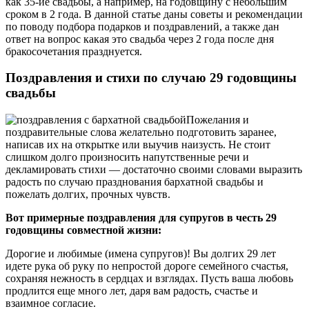
как 35-ие свадьбы, а например, на годовщину с небольшим
сроком в 2 года. В данной статье даны советы и рекомендации
по поводу подбора подарков и поздравлений, а также дан
ответ на вопрос какая это свадьба через 2 года после дня
бракосочетания празднуется.
Поздравления и стихи по случаю 29 годовщины
свадьбы
Пожелания и
поздравительные слова желательно подготовить заранее,
написав их на открытке или выучив наизусть. Не стоит
слишком долго произносить напутственные речи и
декламировать стихи — достаточно своими словами выразить
радость по случаю празднования бархатной свадьбы и
пожелать долгих, прочных чувств.
Вот примерные поздравления для супругов в честь 29
годовщины совместной жизни:
Дорогие и любимые (имена супругов)! Вы долгих 29 лет
идете рука об руку по непростой дороге семейного счастья,
сохраняя нежность в сердцах и взглядах. Пусть ваша любовь
продлится еще много лет, даря вам радость, счастье и
взаимное согласие.