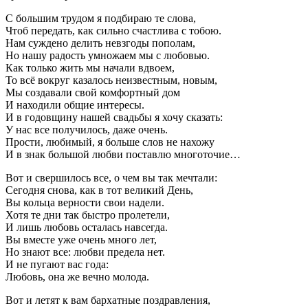
С большим трудом я подбираю те слова,
Чтоб передать, как сильно счастлива с тобою.
Нам суждено делить невзгоды пополам,
Но нашу радость умножаем мы с любовью.
Как только жить мы начали вдвоем,
То всё вокруг казалось неизвестным, новым,
Мы создавали свой комфортный дом
И находили общие интересы.
И в годовщину нашей свадьбы я хочу сказать:
У нас все получилось, даже очень.
Прости, любимый, я больше слов не нахожу
И в знак большой любви поставлю многоточие…
Вот и свершилось все, о чем вы так мечтали:
Сегодня снова, как в тот великий День,
Вы кольца верности свои надели.
Хотя те дни так быстро пролетели,
И лишь любовь осталась навсегда.
Вы вместе уже очень много лет,
Но знают все: любви предела нет.
И не пугают вас года:
Любовь, она же вечно молода.
Вот и летят к вам бархатные поздравления,