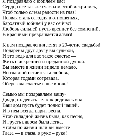
Я поздравляю с юбилеем вас!
Сердца все так же счастьем, чтоб искрились,
Чтоб только слезы радости из глаз!
Первая сталь сегодня в отношеньях,
Бархатный юбилей у вас сейчас!
Любовь сильней пусть крепнет без сомнений,
В красивый превращается алмаз!
К вам поздравления летят в 29-летие свадьбы!
Подарены друг другу вы судьбой,
И это ведь для вас такое счастье —
Жить с искренней и преданной душой.
Вы вместе в жизни видели немало,
Но главной остается та любовь,
Которая годами согревала,
Оберегала счастье ваше вновь!
Семью мы поздравляем вашу-
Двадцать девять лет как родилась она.
Ваш дом пусть будет полной чашей,
И в нем всегда царит весна.
Чтоб складной жизнь была, как песня,
И грусть вдвоем была легка,
Чтобы по жизни шли вы вместе
Глаза — в глаза, в руке – рука!