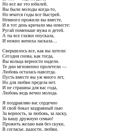
Но все же это юбилей.
Вы были молоды когда-то,
Но мчатся годы все быстрей.
Немного прожили вы вместе,
И в тот день кричали мы невесте:
Ругай поменьше мужа и детей.
А ты все глазки опускала,
И нежно жениха ласкала…
Свершилось все, как вы хотели:
Сегодня снова, как тогда,
Вы кольца верности надели.
Те дни мгновенно пролетели —
Любовь осталась навсегда.
Пусть вместе вы уж много лет,
Но для любви предела нет.
И не страшны для вас года,
Любовь ведь вечно молода.
Я поздравляю вас сердечно
И свой бокал заздравный пью
За верность, за любовь, за ласку,
За вашу дружную семью!
Прожить желаю вам без скуки,
В согласье, радости, любви.