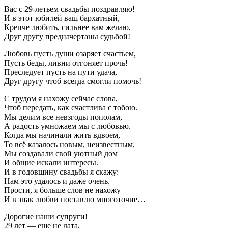
Вас с 29-летьем свадьбы поздравляю!
И в этот юбилей ваш бархатный,
Крепче любить, сильнее вам желаю,
Друг другу предначертаны судьбой!
Любовь пусть души озаряет счастьем,
Пусть беды, ливни отгоняет прочь!
Преследует пусть на пути удача,
Друг другу чтоб всегда смогли помочь!
С трудом я нахожу сейчас слова,
Чтоб передать, как счастлива с тобою.
Мы делим все невзгоды пополам,
А радость умножаем мы с любовью.
Когда мы начинали жить вдвоем,
То всё казалось новым, неизвестным,
Мы создавали свой уютный дом
И общие искали интересы.
И в годовщину свадьбы я скажу:
Нам это удалось и даже очень.
Прости, я больше слов не нахожу
И в знак любви поставлю многоточие…
Дорогие наши супруги!
29 лет — еще не дата,