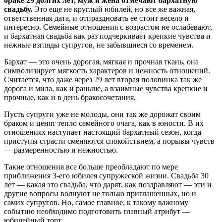
браке 29 долгих лет, муж и жена отмечают бархатную
свадьбу.
Это еще не круглый юбилей, но все же важная,
ответственная дата, и отпраздновать ее стоит весело и
интересно. Семейные отношения с возрастом не ослабевают,
и бархатная свадьба как раз подчеркивает крепкие чувства и
нежные взгляды супругов, не забывшиеся со временем.
Бархат — это очень дорогая, мягкая и прочная ткань, она
символизирует мягкость характеров и нежность отношений.
Считается, что даже через 29 лет вторая половинка так же
дорога и мила, как и раньше, а взаимные чувства крепкие и
прочные, как и в день бракосочетания.
Пусть супруги уже не молоды, они так же дорожат своим
браком и ценят тепло семейного очага, как в юности. В их
отношениях наступает настоящий бархатный сезон, когда
приступы страсти сменяются спокойствием, а порывы чувств
— размеренностью и нежностью.
Такие отношения все больше преобладают по мере
приближения 3-его юбилея супружеской жизни. Свадьба 30
лет — какая это свадьба, что дарят, как поздравляют — эти и
другие вопросы волнуют не только приглашенных, но и
самих супругов. Но, самое главное, к такому важному
событию необходимо подготовить главный атрибут —
юбилейный торт.