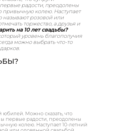
 первые радости, преодолены
ю привычную колею. Наступает
го называют розовой или
мечать торжество, а друзья и
арить на 10 лет свадьбы?
который уровень благополучия
сегда можно выбрать что-то
дарков.
ЬБЫ?
й юбилей. Можно сказать, что
ены первые радости, преодолены
ычную колею. Наступает 10-летний
овой или оловянной свадьбой.