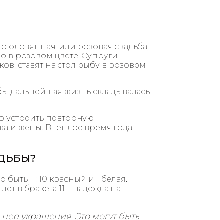
 это оловянная, или розовая свадьба,
о в розовом цвете. Супруги
ов, ставят на стол рыбу в розовом
бы дальнейшая жизнь складывалась
но устроить повторную
жа и жены. В теплое время года
АДЬБЫ?
быть 11: 10 красный и 1 белая.
т в браке, а 11 – надежда на
нее украшения. Это могут быть