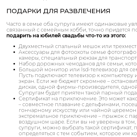
ПОДАРКИ ДЛЯ РАЗВЛЕЧЕНИЯ
Часто в семье оба супруга имеют одинаковые ув
связанный с семейным хобби, точно придется п
подарить на юбилей свадьбы что-то из этого:
Двухместный спальный мешок или трехместн
Аксессуары для фотоохоты семье фотографов
камеры, специальный рюкзак для транспор
Набор дорожных чемоданов для семьи, кото
Большой монитор или lsd-телевизор для се
Пусть подключают телевизор к компьютеру 
экран. Если же бюджет скромнее – останови
дисках, одной фирмы-производителя, одной
Супругам будет приятен такой парный пода
Сертификат на приключение. Это может как
– совместное плавание с дельфинами, посе
гончарному искусству или чайной церемон
экстремальное приключение – прыжок с пар
воздушном шаре. Если вы не уверены в том
супруги, можно выбрать такой сертификат,
определяться с тем событием, которое им хо