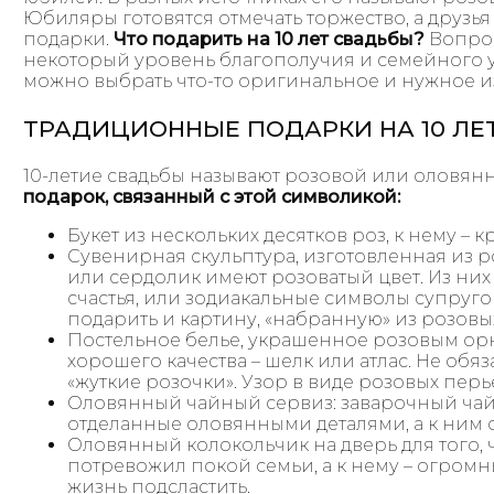
Юбиляры готовятся отмечать торжество, а друзья
подарки.
Что подарить на 10 лет свадьбы?
Вопрос
некоторый уровень благополучия и семейного ую
можно выбрать что-то оригинальное и нужное и
ТРАДИЦИОННЫЕ ПОДАРКИ НА 10 ЛЕ
10-летие свадьбы называют розовой или оловян
подарок, связанный с этой символикой:
Букет из нескольких десятков роз, к нему – к
Сувенирная скульптура, изготовленная из р
или сердолик имеют розоватый цвет. Из них
счастья, или зодиакальные символы супруг
подарить и картину, «набранную» из розовы
Постельное белье, украшенное розовым орн
хорошего качества – шелк или атлас. Не обя
«жуткие розочки». Узор в виде розовых пер
Оловянный чайный сервиз: заварочный чай
отделанные оловянными деталями, а к ним
Оловянный колокольчик на дверь для того, 
потревожил покой семьи, а к нему – огромны
жизнь подсластить.