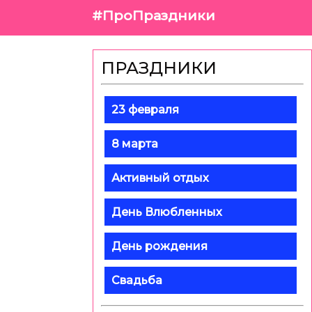
#ПроПраздники
ПРАЗДНИКИ
23 февраля
8 марта
Активный отдых
День Влюбленных
День рождения
Свадьба