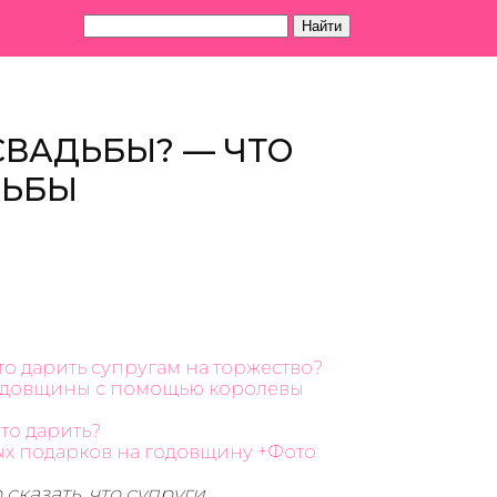
Найти
 СВАДЬБЫ? — ЧТО
ДЬБЫ
нято дарить супругам на торжество?
годовщины с помощью королевы
что дарить?
ных подарков на годовщину +Фото
сказать, что супруги