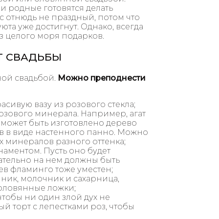
 и родные готовятся делать
 отнюдь не праздный, потом что
та уже достигнут. Однако, всегда
з целого моря подарков.
Т СВАДЬБЫ
ной свадьбой.
Можно преподнести
расивую вазу из розового стекла;
озового минерала. Например, агат
 может быть изготовлено дерево
ов в виде настенного панно. Можно
х минералов разного оттенка;
аментом. Пусть оно будет
зательно на нем должны быть
ьев фламинго тоже уместен;
ник, молочник и сахарница,
 оловянные ложки;
чтобы ни один злой дух не
й торт с лепестками роз, чтобы