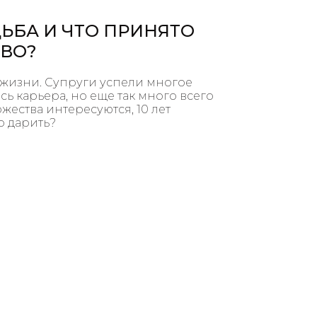
АДЬБА И ЧТО ПРИНЯТО
ТВО?
 жизни. Супруги успели многое
ась карьера, но еще так много всего
жества интересуются, 10 лет
то дарить?