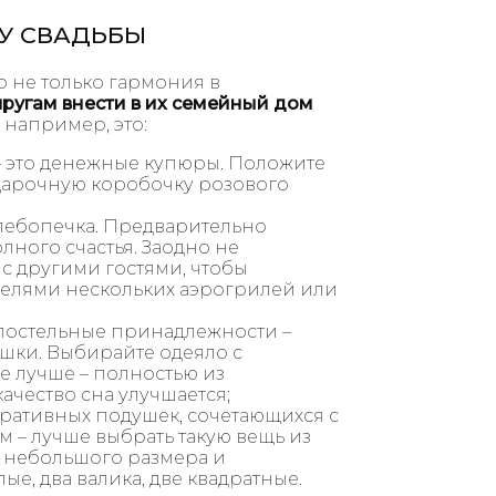
У СВАДЬБЫ
о не только гармония в
ругам внести в их семейный дом
, например, это:
– это денежные купюры. Положите
одарочную коробочку розового
 хлебопечка. Предварительно
олного счастья. Заодно не
с другими гостями, чтобы
телями нескольких аэрогрилей или
 постельные принадлежности –
ушки. Выбирайте одеяло с
е лучше – полностью из
качество сна улучшается;
ративных подушек, сочетающихся с
м – лучше выбрать такую вещь из
ь небольшого размера и
е, два валика, две квадратные.