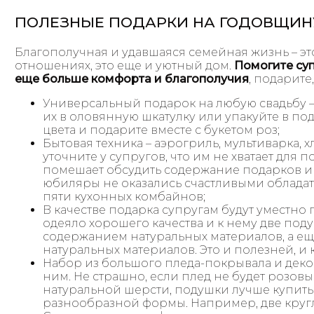
ПОЛЕЗНЫЕ ПОДАРКИ НА ГОДОВЩИН
Благополучная и удавшаяся семейная жизнь – эт
отношениях, это еще и уютный дом.
Помогите суп
еще больше комфорта и благополучия
, подарите
Универсальный подарок на любую свадьбу 
их в оловянную шкатулку или упакуйте в п
цвета и подарите вместе с букетом роз;
Бытовая техника – аэрогриль, мультиварка,
уточните у супругов, что им не хватает для п
помешает обсудить содержание подарков и 
юбиляры не оказались счастливыми облада
пяти кухонных комбайнов;
В качестве подарка супругам будут уместно
одеяло хорошего качества и к нему две под
содержанием натуральных материалов, а ещ
натуральных материалов. Это и полезней, и 
Набор из большого пледа-покрывала и деко
ним. Не страшно, если плед не будет розовы
натуральной шерсти, подушки лучше купит
разнообразной формы. Например, две круглы