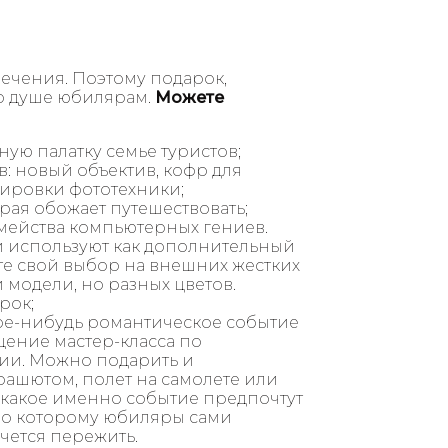
лечения. Поэтому подарок,
о душе юбилярам.
Можете
ую палатку семье туристов;
: новый объектив, кофр для
тировки фототехники;
рая обожает путешествовать;
мейства компьютерных гениев.
и используют как дополнительный
те свой выбор на внешних жестких
 модели, но разных цветов.
рок;
ое-нибудь романтическое событие
щение мастер-класса по
ии. Можно подарить и
ашютом, полет на самолете или
, какое именно событие предпочтут
 по которому юбиляры сами
чется пережить.