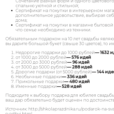
Сочетание разных форм и одного цветового
спальню уютной и стильной;
Сертификат на покупки в интерьерном магаз
дополнительное удовольствие, выбирая себ
дома;
Сертификат на покупки в магазине бытовой 
что семье необходимо из техники.
Обязательным подарком на 10 лет свадьбы являю
вы дарите большой букет (свыше 30 цветов), то и
Недорогие подарки до 1000 рублей
— 1632 
от 1000 до 2000 рублей
— 576 идей
от 2000 до 3000 рублей
— 96 идей
от 3000 до 5000 рублей
— 288 идей
Дорогие подарки (от 5000 рублей)
— 144 иде
Необычные подарки
— 336 идей
Прикольные подарки
— 480 идей
Именные подарки
— 528 идей
Подходите к выбору подарка для юбилея свадьбы
ваш дар обязательно будет оценен по достоинств
Источник: http://shkolaprazdnika.ru/podarok-na-sv
svadbyi.html