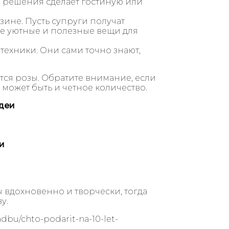
 решения сделает гостиную или
ине. Пусть супруги получат
е уютные и полезные вещи для
техники. Они сами точно знают,
тся розы. Обратите внимание, если
х может быть и четное количество.
идеи
и
 вдохновенно и творчески, тогда
у.
adbu/chto-podarit-na-10-let-