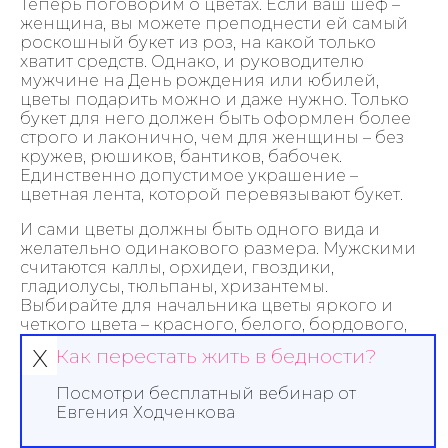
Теперь поговорим о цветах. Если ваш шеф –
женщина, вы можете преподнести ей самый
роскошный букет из роз, на какой только
хватит средств. Однако, и руководителю
мужчине на День рождения или юбилей,
цветы подарить можно и даже нужно. Только
букет для него должен быть оформлен более
строго и лаконично, чем для женщины – без
кружев, рюшиков, бантиков, бабочек.
Единственно допустимое украшение –
цветная лента, которой перевязывают букет.
И сами цветы должны быть одного вида и
желательно одинакового размера. Мужскими
считаются каллы, орхидеи, гвоздики,
гладиолусы, тюльпаны, хризантемы.
Выбирайте для начальника цветы яркого и
четкого цвета – красного, белого, бордового,
синего, фиолетового, пастельные тона и
х
Как перестать жить в бедности?
полутона оставьте для женских букетов.
Посмотри бесплатный вебинар от
В отдельных случаях букеты для мужчины
Евгения Ходченкова
начальника можно преподнести в корзине
вместе с бутылкой вина или коньяка. Или