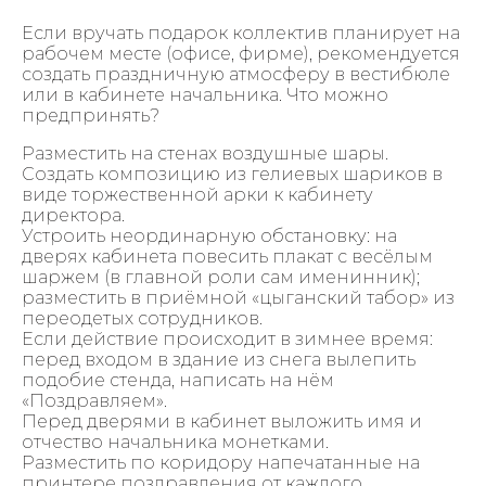
Если вручать подарок коллектив планирует на
рабочем месте (офисе, фирме), рекомендуется
создать праздничную атмосферу в вестибюле
или в кабинете начальника. Что можно
предпринять?
Разместить на стенах воздушные шары.
Создать композицию из гелиевых шариков в
виде торжественной арки к кабинету
директора.
Устроить неординарную обстановку: на
дверях кабинета повесить плакат с весёлым
шаржем (в главной роли сам именинник);
разместить в приёмной «цыганский табор» из
переодетых сотрудников.
Если действие происходит в зимнее время:
перед входом в здание из снега вылепить
подобие стенда, написать на нём
«Поздравляем».
Перед дверями в кабинет выложить имя и
отчество начальника монетками.
Разместить по коридору напечатанные на
принтере поздравления от каждого