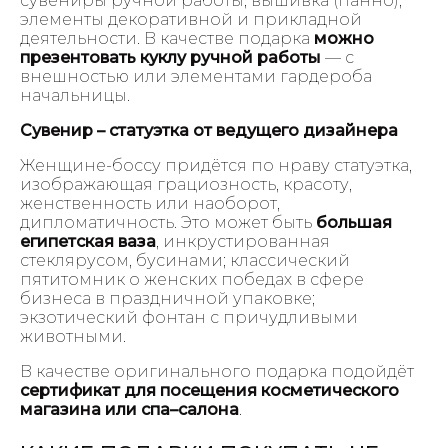
сувениры ручной работы, вышивка (панно),
элементы декоративной и прикладной
деятельности. В качестве подарка
можно
презентовать куклу ручной работы
— с
внешностью или элементами гардероба
начальницы.
Сувенир – статуэтка от ведущего дизайнера
Женщине-боссу придётся по нраву статуэтка,
изображающая грациозность, красоту,
женственность или наоборот,
дипломатичность. Это может быть
большая
египетская ваза
, инкрустированная
стеклярусом, бусинами; классический
пятитомник о женских победах в сфере
бизнеса в праздничной упаковке;
экзотический фонтан с причудливыми
животными.
В качестве оригинального подарка подойдёт
сертификат для посещения косметического
магазина или спа–салона
.