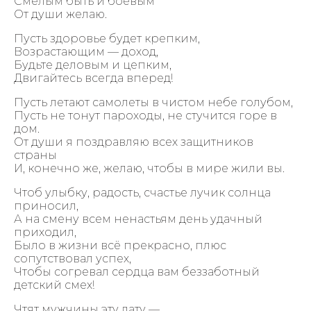
Смелым быть и боевым
От души желаю.
Пусть здоровье будет крепким,
Возрастающим — доход,
Будьте деловым и цепким,
Двигайтесь всегда вперед!
Пусть летают самолеты в чистом небе голубом,
Пусть не тонут пароходы, не стучится горе в
дом.
От души я поздравляю всех защитников
страны
И, конечно же, желаю, чтобы в мире жили вы.
Чтоб улыбку, радость, счастье лучик солнца
приносил,
А на смену всем ненастьям день удачный
приходил,
Было в жизни всё прекрасно, плюс
сопутствовал успех,
Чтобы согревал сердца вам беззаботный
детский смех!
Чтят мужчины эту дату —