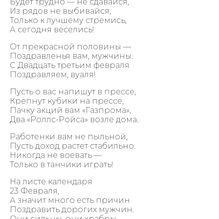
Будет трудно — не сдавайся,
Из рядов не выбивайся,
Только к лучшему стремись,
А сегодня веселись!
От прекрасной половины —
Поздравленья вам, мужчины.
С Двадцать третьим февраля
Поздравляем, вуаля!
Пусть о вас напишут в прессе,
Крепнут кубики на прессе,
Пачку акций вам «Газпрома»,
Два «Роллс-Ройса» возле дома.
Работенки вам не пыльной,
Пусть доход растет стабильно.
Никогда не воевать —
Только в танчики играть!
На листе календаря
23 Февраля,
А значит много есть причин
Поздравить дорогих мужчин.
Они сильны, они храбры,