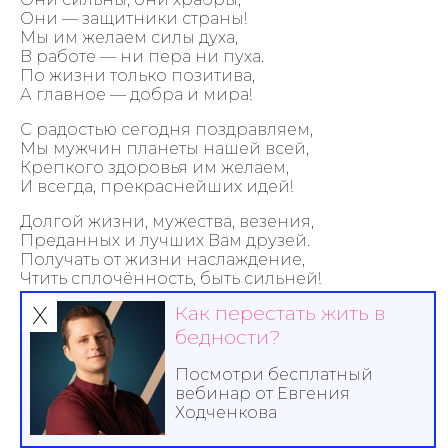
Они — защитники страны!
Мы им желаем силы духа,
В работе — ни пера ни пуха.
По жизни только позитива,
А главное — добра и мира!
С радостью сегодня поздравляем,
Мы мужчин планеты нашей всей,
Крепкого здоровья им желаем,
И всегда, прекраснейших идей!
Долгой жизни, мужества, везения,
Преданных и лучших Вам друзей.
Получать от жизни наслаждение,
Чтить сплочённость, быть сильней!
х
Как перестать жить в
Чтоб был мир, была всегда свобода,
Чтобы жили дружно, не боясь врагов.
бедности?
Наслаждаясь синим небосводом,
Чтоб дарили много нежных слов!
Посмотри бесплатный
вебинар от Евгения
С праздником я поздравляю,
Ходченкова
Всех защитников страны,
Счастья, радости желаю,