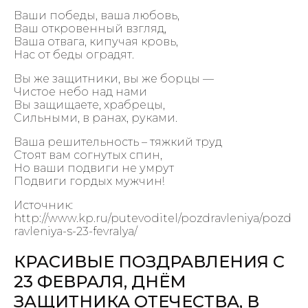
Ваши победы, ваша любовь,
Ваш откровенный взгляд,
Ваша отвага, кипучая кровь,
Нас от беды оградят.
Вы же защитники, вы же борцы —
Чистое небо над нами
Вы защищаете, храбрецы,
Сильными, в ранах, руками.
Ваша решительность – тяжкий труд
Стоят вам согнутых спин,
Но ваши подвиги не умрут
Подвиги гордых мужчин!
Источник:
http://www.kp.ru/putevoditel/pozdravleniya/pozd
ravleniya-s-23-fevralya/
КРАСИВЫЕ ПОЗДРАВЛЕНИЯ С
23 ФЕВРАЛЯ, ДНЁМ
ЗАЩИТНИКА ОТЕЧЕСТВА, В