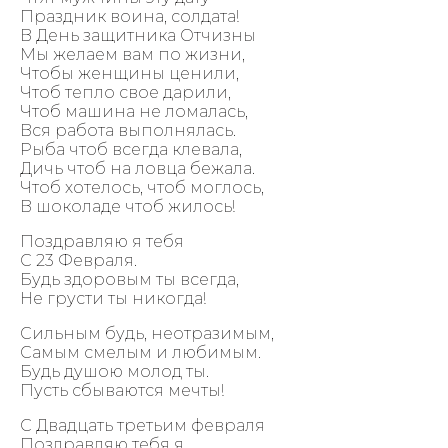
Праздник воина, солдата!
В День защитника Отчизны
Мы желаем вам по жизни,
Чтобы женщины ценили,
Чтоб тепло свое дарили,
Чтоб машина не ломалась,
Вся работа выполнялась.
Рыба чтоб всегда клевала,
Дичь чтоб на ловца бежала.
Чтоб хотелось, чтоб моглось,
В шоколаде чтоб жилось!
Поздравляю я тебя
С 23 Февраля.
Будь здоровым ты всегда,
Не грусти ты никогда!
Сильным будь, неотразимым,
Самым смелым и любимым.
Будь душою молод ты.
Пусть сбываются мечты!
С Двадцать третьим февраля
Поздравляю тебя я