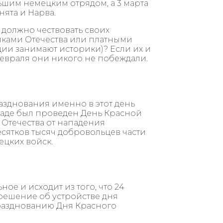
ьшим немецким отрядом, а 3 марта
ята и Нарва.
 должно чествовать своих
иками Отечества или платными
ии занимают историки)? Если их и
 Февраля они никого не побеждали.
азднования именно в этот день
граде был проведен День Красной
Отечества от нападения
сятков тысяч добровольцев части
цких войск.
е и исходит из того, что 24
решение об устройстве дня
разднованию Дня Красного