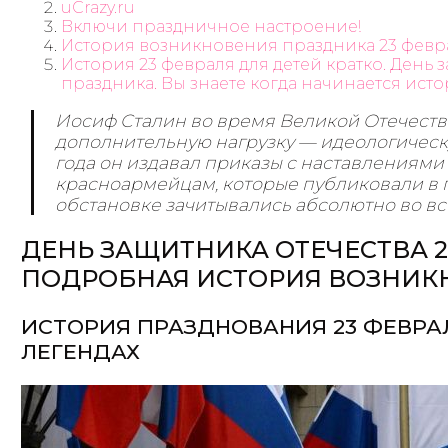
uCrazy.ru
Включи праздничное настроение!
История возникновения праздника 23 февра
История 23 февраля для детей кратко. День 
праздника. Вы знаете когда начинается ис
Иосиф Сталин во время Великой Отечест
дополнительную нагрузку — идеологическу
года он издавал приказы с наставлениями
красноармейцам, которые публиковали в г
обстановке зачитывались абсолютно во все
ДЕНЬ ЗАЩИТНИКА ОТЕЧЕСТВА 23
ПОДРОБНАЯ ИСТОРИЯ ВОЗНИК
ИСТОРИЯ ПРАЗДНОВАНИЯ 23 ФЕВРАЛ
ЛЕГЕНДАХ