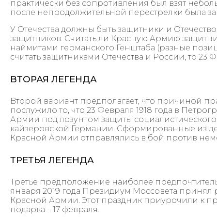
практически без сопротивления был взят небол
после непродолжительной перестрелки была зан
У Отечества должны быть защитники и Отечество
защитников. Считать ли Красную Армию защитн
наймитами германского Генштаба (разные позиц
считать защитниками Отечества и России, то 23
ВТОРАЯ ЛЕГЕНДА
Второй вариант предполагает, что причиной пр
послужило то, что 23 Февраля 1918 года в Петро
Армии под лозунгом защиты социалистического 
кайзеровской Германии. Сформированные из де
Красной Армии отправлялись в бой против неме
ТРЕТЬЯ ЛЕГЕНДА
Третье предположение наиболее предпочтительно
января 2019 года Президиум Моссовета принял 
Красной Армии. Этот праздник приурочили к п
подарка – 17 февраля.