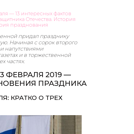
ля — 13 интересных фактов
защитника Отечества. История
тория празднования
венной придал празднику
ю. Начиная с сорок второго
 и напутствиями
азетах и в торжественной
х частях.
 ФЕВРАЛЯ 2019 —
НОВЕНИЯ ПРАЗДНИКА
Я: КРАТКО О ТРЕХ