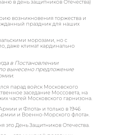
баню в день защитников Отечества)
торию возникновения торжества и
гожданный праздник для наших
ральскими морозами, но с
о, даже климат кардинально
Тогда в Постановлении
ыло вынесено предложение
рмии.
ялся парад войск Московского
твенное заседание Моссовета, на
ких частей Московского гарнизона.
рмии и Флота» и только в 1946
 Армии и Военно-Морского флота».
я это День Защитников Отечества.