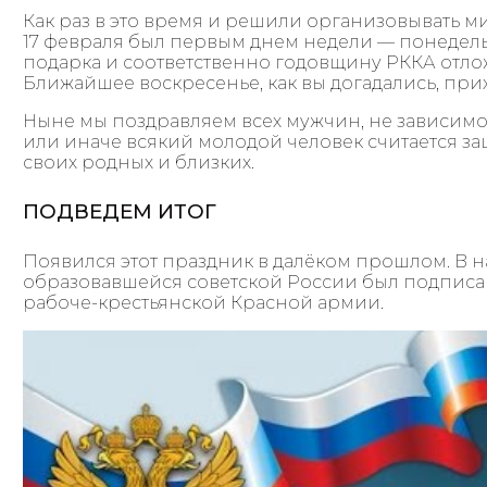
Как раз в это время и решили организовывать ми
17 февраля был первым днем недели — понедел
подарка и соответственно годовщину РККА отл
Ближайшее воскресенье, как вы догадались, при
Ныне мы поздравляем всех мужчин, не зависимо 
или иначе всякий молодой человек считается за
своих родных и близких.
ПОДВЕДЕМ ИТОГ
Появился этот праздник в далёком прошлом. В нач
образовавшейся советской России был подписа
рабоче-крестьянской Красной армии.