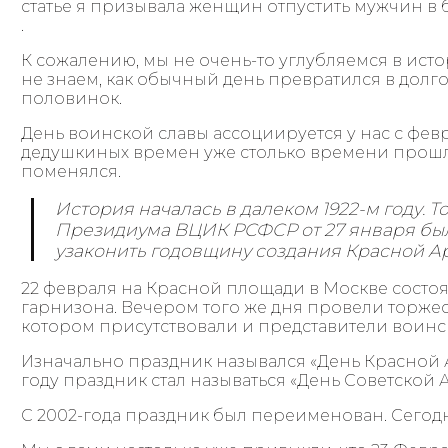
статье я призывала женщин отпустить мужчин в 
.
К сожалению, мы не очень-то углубляемся в ис
не знаем, как обычный день превратился в дол
половинок.
День воинской славы ассоциируется у нас с фев
дедушкиных времен уже столько времени прошл
поменялся.
История началась в далеком 1922-м году. 
Президиума ВЦИК РСФСР от 27 января б
узаконить годовщину создания Красной А
22 февраля на Красной площади в Москве состо
гарнизона. Вечером того же дня провели торжес
котором присутствовали и представители воинс
Изначально праздник назывался «День Красной А
году праздник стал называться «День Советской
С 2002-года праздник был переименован. Сегодн