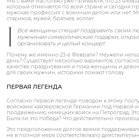
Мы с вами настолько уже привыкли, что 23 Февр
который отмечается по всей стране и сегодня п
мужская профессия с военным делом или нет. Мы
стариков, мужей, братьев, коллег.
Все женщины спешат поздравить своих лю
мужчинам символические подарки, открытки
организовать и целый концерт.
Почему же именно 23-е Февраля? Неужели нель
день? Существует несколько вариантов, согласно
качестве празднования и пока женщины и девоч
для своих мужчин, историки ломают голову.
ПЕРВАЯ ЛЕГЕНДА
Согласно первой легенде поводом к этому пос
войсками кайзеровской Германии под Нарвой и 
продвижению немецких войск на Петроград. Это 
Была ли это победа? Что действительно произош
Это предположение долгое время поддерживало
не в полной мере соответствовало действительно