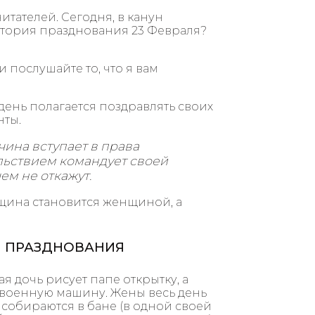
итателей. Сегодня, в канун
история празднования 23 Февраля?
и послушайте то, что я вам
 день полагается поздравлять своих
нты.
чина вступает в права
льствием командует своей
ем не откажут.
нщина становится женщиной, а
Я ПРАЗДНОВАНИЯ
я дочь рисует папе открытку, а
 военную машину. Жены весь день
 собираются в бане (в одной своей