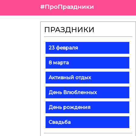
#ПроПраздники
ПРАЗДНИКИ
23 февраля
8 марта
Активный отдых
День Влюбленных
День рождения
Свадьба