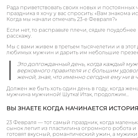
Рада приветствовать своих новых и постоянных ч
праздника я хочу у вас спросить: «Вам знакома 
Когда мы начали отмечать 23-е Февраля?»
Если нет, то расправьте плечи, сядьте поудобнее 
расскажу.
Мы с вами живем в третьем тысячелетии и в этот
любимых мужчин и дарить им небольшие презе
Это долгожданный день, когда каждый муж
верховного правителя и с большим удово
женой, зная, что именно сегодня ему ни в ч
Должен же быть хоть один день в году, когда же
мужчина мужчиной! Шутка! Итак, продолжим…
ВЫ ЗНАЕТЕ КОГДА НАЧИНАЕТСЯ ИСТОРИ
23 Февраля — тот самый праздник, когда маленька
сынок лепит из пластилина огромного робота и
готовят вкусный, романтический ужин, а мужики