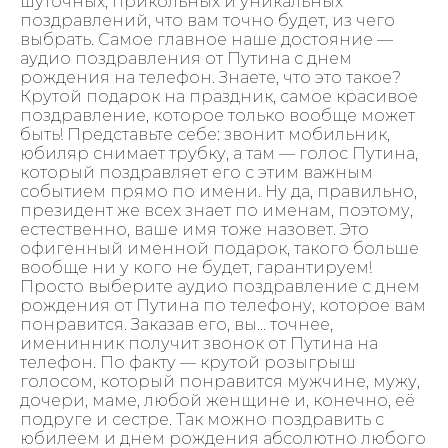
шуточных, прикольных и уникальных
поздравлений, что вам точно будет, из чего
выбрать. Самое главное наше достояние —
аудио поздравления от Путина с днем
рождения на телефон. Знаете, что это такое?
Крутой подарок на праздник, самое красивое
поздравление, которое только вообще может
быть! Представьте себе: звонит мобильник,
юбиляр снимает трубку, а там — голос Путина,
который поздравляет его с этим важным
событием прямо по имени. Ну да, правильно,
президент же всех знает по именам, поэтому,
естественно, ваше имя тоже назовет. Это
офигенный именной подарок, такого больше
вообще ни у кого не будет, гарантируем!
Просто выберите аудио поздравление с днем
рождения от Путина по телефону, которое вам
понравится. Заказав его, вы… точнее,
именинник получит звонок от Путина на
телефон. По факту — крутой розыгрыш
голосом, который понравится мужчине, мужу,
дочери, маме, любой женщине и, конечно, её
подруге и сестре. Так можно поздравить с
юбилеем и днем рождения абсолютно любого