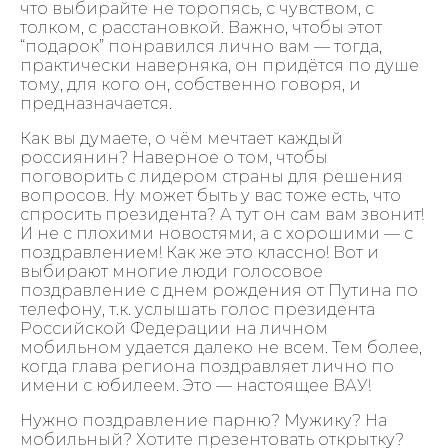
что выбирайте не торопясь, с чувством, с
толком, с расстановкой. Важно, чтобы этот
“подарок” понравился лично вам — тогда,
практически наверняка, он придётся по душе
тому, для кого он, собственно говоря, и
предназначается.
Как вы думаете, о чём мечтает каждый
россиянин? Наверное о том, чтобы
поговорить с лидером страны для решения
вопросов. Ну может быть у вас тоже есть, что
спросить президента? А тут он сам вам звонит!
И не с плохими новостями, а с хорошими — с
поздравлением! Как же это классно! Вот и
выбирают многие люди голосовое
поздравление с днем рождения от Путина по
телефону, т.к. услышать голос президента
Российской Федерации на личном
мобильном удается далеко не всем. Тем более,
когда глава региона поздравляет лично по
имени с юбилеем. Это — настоящее ВАУ!
Нужно поздравление парню? Мужику? На
мобильный? Хотите презентовать открытку?