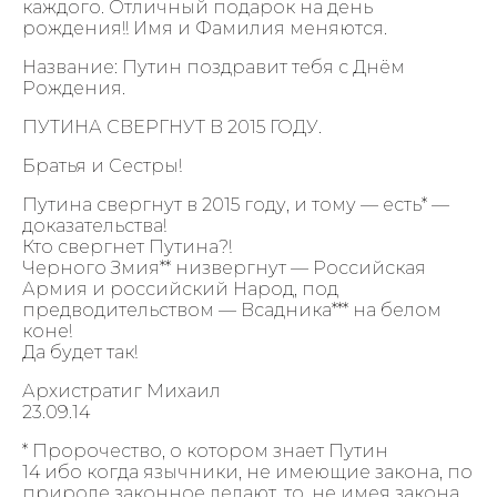
каждого. Отличный подарок на день
рождения!! Имя и Фамилия меняются.
Название: Путин поздравит тебя с Днём
Рождения.
ПУТИНА СВЕРГНУТ В 2015 ГОДУ.
Братья и Сестры!
Путина свергнут в 2015 году, и тому — есть* —
доказательства!
Кто свергнет Путина?!
Черного Змия** низвергнут — Российская
Армия и российский Народ, под
предводительством — Всадника*** на белом
коне!
Да будет так!
Архистратиг Михаил
23.09.14
* Пророчество, о котором знает Путин
14 ибо когда язычники, не имеющие закона, по
природе законное делают, то, не имея закона,