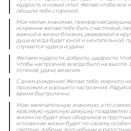
мудрость и новый опыт. Желаю чтобы все 
обошли тебя стороной.
Моя милая знакомая, прекрасная девушка,
искренне желаю тебе быть счастливой, лю
важной в жизни близких, уважаемой в кругу
душа всегда будет юной и мечтательной, пу
случаются чудеса и удачи.
Желаем мудрости, доброты, щедрости. Что
Чтобы настроение всегда было на высоте. В
Успехов, удачи, везения.
С днем рождения! Желаю тебе, мирного неб
прохожих и хорошего настроения. Радуйс
время быстротечно.
Мою замечательную знакомую, а по совмес
красивую, чудесную девушку поздравляю с
жизни не будет злых обидчиков и грустных
мгновение жизни будет по-своему особен
светлым, добрым, волшебным и радостным