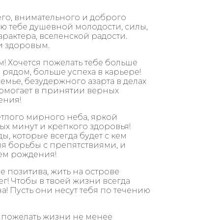
го, внимательного и доброго
лаю тебе душевной молодости, силы,
характера, вселенской радости.
и здоровым.
 Хочется пожелать тебе больше
рядом, больше успеха в карьере!
емье, безудержного азарта в делах
 помогает в принятии верных
ения!
етлого мирного неба, яркой
ых минут и крепкого здоровья!
, которые всегда будет с кем
я борьбы с препятствиями, и
нем рождения!
е позитива, жить на острове
нег! Чтобы в твоей жизни всегда
ча! Пусть они несут тебя по течению
у пожелать жизни не менее