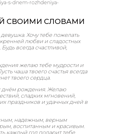
niya-s-dnem-rozhdeniya-
ОЙ СВОИМИ СЛОВАМИ
 девушка. Хочу тебе пожелать
скренней любви и сладостных
 Будь всегда счастливой,
ждения желаю тебе мудрости и
усть чаша твоего счастья всегда
нет твоего сердца.
с днём рождения. Желаю
ствий, сладких мгновений,
их праздников и удачных дней в
нным, надежным, верным
дрым, воспитанным и красивым.
сть каждый год подарит тебе