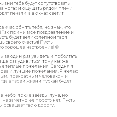
жизни тебе будут сопутствовать
 на ногах и ощущать рядом плечи
дят печали, а в окнах светит
ейчас обнять тебя, но знай, что
! Так прими мое поздравление и
усть будет великолепной твоя
ь своего счастья! Пусть
ко хорошее настроение! ©
ы за один раз увидеть и поболтать
еще раз удивиться, тому как же
ые теплые пожелания! Сегодня я
лова и лучшие пожелания! Я желаю
ьным, прекрасным человеком и
егда в твоей жизни пускай будет
е небо, яркие звёзды, луна, но
 не заметно, ее просто нет. Пусть
ны освещает твою дорогу!