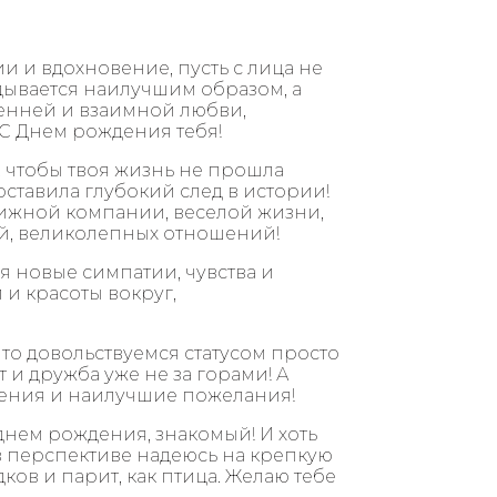
 и вдохновение, пусть с лица не
адывается наилучшим образом, а
ренней и взаимной любви,
 С Днем рождения тебя!
 чтобы твоя жизнь не прошла
ставила глубокий след в истории!
ижной компании, веселой жизни,
й, великолепных отношений!
я новые симпатии, чувства и
и красоты вокруг,
что довольствуемся статусом просто
 и дружба уже не за горами! А
ения и наилучшие пожелания!
днем рождения, знакомый! И хоть
 в перспективе надеюсь на крепкую
ков и парит, как птица. Желаю тебе