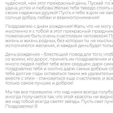
чудесной, чем этот прекрасный день. Пускай по 
удача, успех и любовь! Желаю тебе твердо стоять
своих надежных друзей! Пусть к тебе в дом не захо
солнце добра, любви и взаимопонимания!
Поздравляю с днем рождения! Жаль, что не могу с
мысленно я с тобой в этот прекрасный праздник
пожелание быть очень счастливым человеком! П
жизнь и жизнь родных, без которых ты не мыслиш
исполняются желания, и каждый день будет толь
День рождения – блестящий повод для того, чтоб
со всеми, кто дорог, принять их поздравления и 
много людей любят тебе всем сердцем, даря сам
поздравляю тебя и охотно дарю самые добрые с
тебе долгие годы оставаться таким же удивител
вместе с этим – становиться еще счастливее, и вс
только самое лучшее и доброе!
Мы так все привыкли, что над нами всегда голубо
иногда получается так, что этой красоты не видно,
же над тобой всегда светят звёзды. Пусть свет лу
Поздравляю! ©