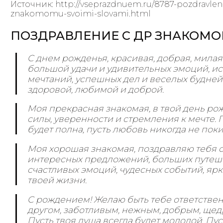
Источник: http://vseprazdnuem.ru/8787-pozdravle
znakomomu-svoimi-slovami.html
ПОЗДРАВЛЕНИЕ С ДР ЗНАКОМ
С днем рожденья, красивая, добрая, милая
большой удачи и удивительных эмоций, и
мечтаний, успешных дел и веселых будней.
здоровой, любимой и доброй.
Моя прекрасная знакомая, в твой день ро
силы, уверенности и стремления к мечте. П
будет полна, пусть любовь никогда не поки
Моя хорошая знакомая, поздравляю тебя 
интересных предложений, больших путеше
счастливых эмоций, чудесных событий, ярк
твоей жизни.
С рождением! Желаю быть тебе ответстве
другом, заботливым, нежным, добрым, ще
Пусть твоя душа всегда будет молодой. Пу