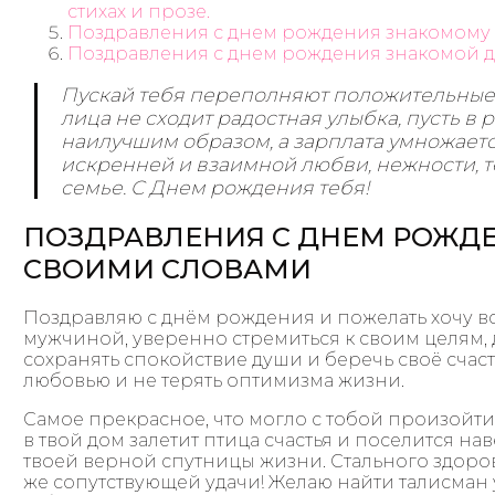
стихах и прозе.
Поздравления с днем рождения знакомому
Поздравления с днем рождения знакомой 
Пускай тебя переполняют положительные 
лица не сходит радостная улыбка, пусть в 
наилучшим образом, а зарплата умножаетс
искренней и взаимной любви, нежности, 
семье. С Днем рождения тебя!
ПОЗДРАВЛЕНИЯ С ДНЕМ РОЖД
СВОИМИ СЛОВАМИ
Поздравляю с днём рождения и пожелать хочу в
мужчиной, уверенно стремиться к своим целям, 
сохранять спокойствие души и беречь своё счаст
любовью и не терять оптимизма жизни.
Самое прекрасное, что могло с тобой произойти, 
в твой дом залетит птица счастья и поселится на
твоей верной спутницы жизни. Стального здоро
же сопутствующей удачи! Желаю найти талисман 