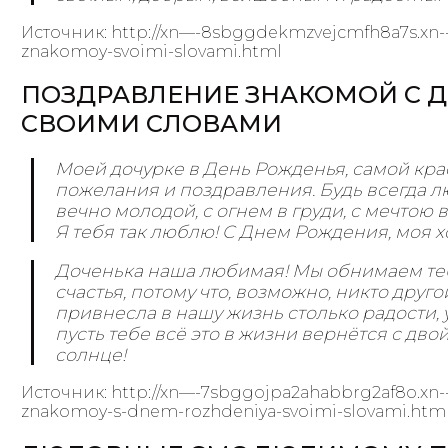
Источник: http://xn—-8sbggdekmzvejcmfh8a7s.xn--p
znakomoy-svoimi-slovami.html
ПОЗДРАВЛЕНИЕ ЗНАКОМОЙ С 
СВОИМИ СЛОВАМИ
Моей дочурке в День Рожденья, самой кра
пожелания и поздравления. Будь всегда 
вечно молодой, с огнем в груди, с мечтою в
Я тебя так люблю! С Днем Рождения, моя 
Доченька наша любимая! Мы обнимаем те
счастья, потому что, возможно, никто друго
привнесла в нашу жизнь столько радости, у
пусть тебе всё это в жизни вернётся с дв
солнце!
Источник: http://xn—-7sbggojpa2ahabbrg2af8o.xn--p
znakomoy-s-dnem-rozhdeniya-svoimi-slovami.htm