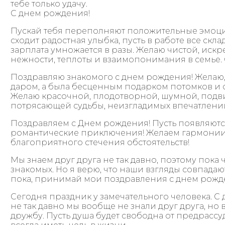
тебе только удачу.
С днем рождения!
Пускай тебя переполняют положительные эмоции
сходит радостная улыбка, пусть в работе все скл
зарплата умножается в разы. Желаю чистой, иск
нежности, теплоты и взаимопонимания в семье.
Поздравляю знакомого с днем рождения! Желаю,
даром, а была бесценным подарком потомков и о
Желаю красочной, плодотворной, шумной, подв
потрясающей судьбы, неизгладимых впечатлени
Поздравляем с Днем рождения! Пусть появляютс
романтические приключения! Желаем гармонии 
благоприятного стечения обстоятельств!
Мы знаем друг друга не так давно, поэтому пока 
знакомых. Но я верю, что наши взгляды совпадают
пока, принимай мои поздравления с днем рожд
Сегодня праздник у замечательного человека. С 
не так давно мы вообще не знали друг друга, но
дружбу. Пусть душа будет свободна от предрассуд