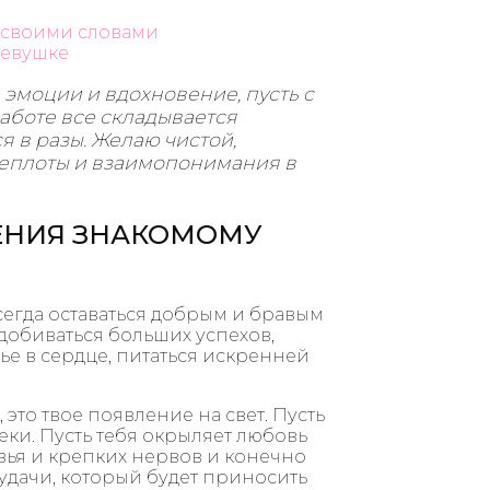
 своими словами
девушке
эмоции и вдохновение, пусть с
работе все складывается
я в разы. Желаю чистой,
теплоты и взаимопонимания в
ЕНИЯ ЗНАКОМОМУ
сегда оставаться добрым и бравым
добиваться больших успехов,
ье в сердце, питаться искренней
это твое появление на свет. Пусть
веки. Пусть тебя окрыляет любовь
вья и крепких нервов и конечно
удачи, который будет приносить