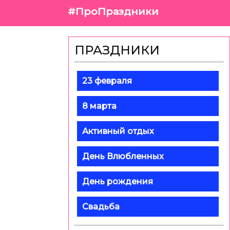
#ПроПраздники
ПРАЗДНИКИ
23 февраля
8 марта
Активный отдых
День Влюбленных
День рождения
Свадьба