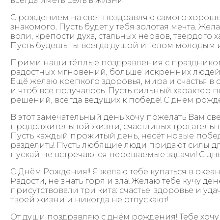
всегда иметь цель в жизни.
С рождением на свет поздравляю самого хороше
знакомого. Пусть будет у тебя золотая мечта. Же
воли, крепости духа, стальных нервов, твердого 
Пусть будешь ты всегда душой и телом молодым 
Прими наши тёплые поздравления с праздником!
радостных мгновений, больше искренних людей 
Ещё желаю крепкого здоровья, мира и счастья в с
и чтоб все получалось. Пусть сильный характер
решений, всегда ведущих к победе! С днем рожд
В этот замечательный день хочу пожелать Вам св
продолжительной жизни, счастливых трогательн
Пусть каждый прожитый день, несёт новые победы
разделить! Пусть любящие люди придают силы дл
пускай не встречаются нерешаемые задачи! С д
С Днём Рождения!! Я желаю тебе купаться в океан
Радости, не знать горя и зла! Желаю тебе кучу де
присутствовали три кита: счастье, здоровье и уда
твоей жизни и никогда не отпускают!
От души поздравляю с днём рождения! Тебе хоч