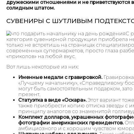
дружескими отношениями и не приветствуются в
солидным штатом.
СУВЕНИРЫ С ШУТЛИВЫМ ПОДТЕКСТ
С 
категория сувенирной продукции приобрела н
только не встретишь на страницах специализир
современных супермаркетов, просто глаза разбе
«приколов» на любой вкус.
Вот лишь некоторые из них:
Именные медали с гравировкой.
Гравировка 
«Лучшему начальнику», «Справедливому боссу
могут быть самостоятельным подарком, зат
презент.
Статуэтка в виде «Оскара».
Этот вариант тож
также приобрести копию оттиска звезды с 
принципу аналогов со знаменитой голливуд
Комплект долларов, украшенных фотографи
фотографии американских президентов.
Отл
амбициозного и с хорошим чувством юмора