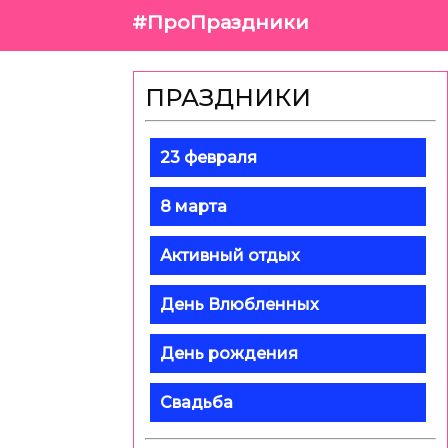
#ПроПраздники
ПРАЗДНИКИ
23 февраля
8 марта
Активный отдых
День Влюбленных
День рождения
Свадьба