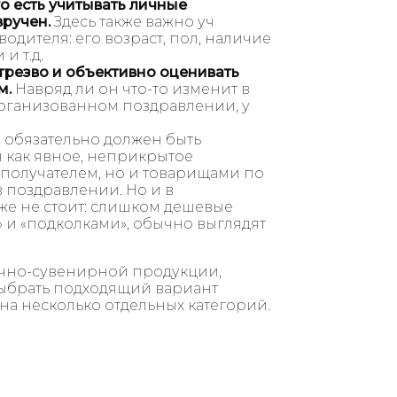
о есть учитывать личные
вручен.
Здесь также важно уч
дителя: его возраст, пол, наличие
и т.д.
резво и объективно оценивать
м.
Навряд ли он что-то изменит в
организованном поздравлении, у
 обязательно должен быть
н как явное, неприкрытое
 получателем, но и товарищами по
 поздравлении. Но и в
же не стоит: слишком дешевые
и» и «подколками», обычно выглядят
очно-сувенирной продукции,
ыбрать подходящий вариант
на несколько отдельных категорий.