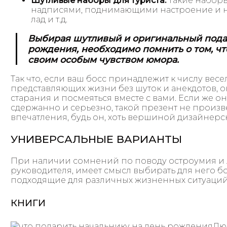
Шутливые наборы для туриста.
Такие наборы
надписями, поднимающими настроение и 
лад и т.д.
Выбирая шутливый и оригинальный пода
рождения, необходимо помнить о том, ч
своим особым чувством юмора.
Так что, если ваш босс принадлежит к числу весе
представляющих жизни без шуток и анекдотов, 
старания и посмеяться вместе с вами. Если же он
сдержанно и серьезно, такой презент не произв
впечатления, будь он, хоть вершиной дизайнерс
УНИВЕРСАЛЬНЫЕ ВАРИАНТЫ
При наличии сомнений по поводу остроумия и
руководителя, имеет смысл выбирать для него б
подходящие для различных жизненных ситуаций.
КНИГИ
Лю