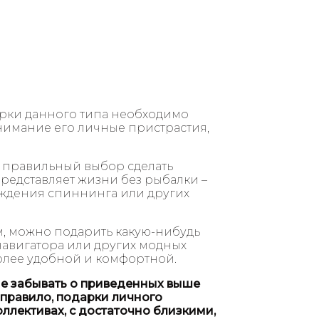
рки данного типа необходимо
внимание его личные пристрастия,
 правильный выбор сделать
представляет жизни без рыбалки –
рождения спиннинга или других
, можно подарить какую-нибудь
авигатора или других модных
олее удобной и комфортной.
 не забывать о приведенных выше
правило, подарки личного
ллективах, с достаточно близкими,