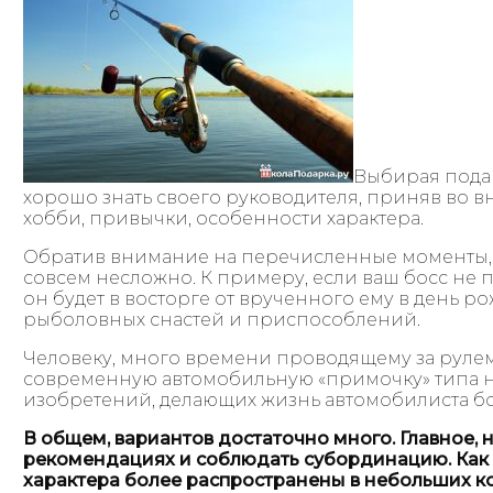
Выбирая пода
хорошо знать своего руководителя, приняв во 
хобби, привычки, особенности характера.
Обратив внимание на перечисленные моменты,
совсем несложно. К примеру, если ваш босс не 
он будет в восторге от врученного ему в день 
рыболовных снастей и приспособлений.
Человеку, много времени проводящему за рулем
современную автомобильную «примочку» типа н
изобретений, делающих жизнь автомобилиста б
В общем, вариантов достаточно много. Главное,
рекомендациях и соблюдать субординацию. Как 
характера более распространены в небольших ко