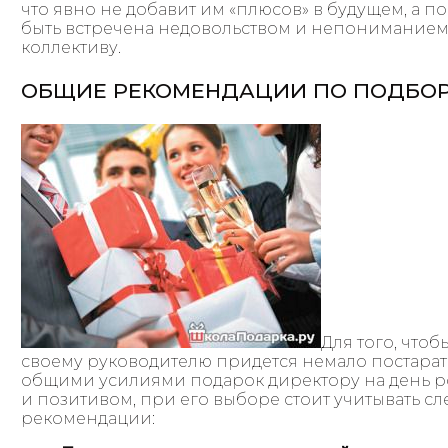
что явно не добавит им «плюсов» в будущем, а 
быть встречена недовольством и непониманием, 
коллективу.
ОБЩИЕ РЕКОМЕНДАЦИИ ПО ПОДБОР
Для того, чтоб
своему руководителю придется немало постарат
общими усилиями подарок директору на день р
и позитивом, при его выборе стоит учитывать с
рекомендации: