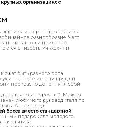
 крупных организациях с
ОМ
развитием интернет торговли эта
еобычайное разнообразие. Чего
ованных сайтов и прилавках
гаются от изобилия «хохм» и
может быть разного рода:
» и т.п. Такие мелочи вряд ли
о они прекрасно дополнят любой
е достаточно интересный. Можно
именем любимого руководителя по
ской Аллеи звезд;
ей босса вместо стандартной
ичный подарок для молодого,
 начальника.