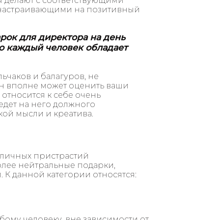
 делают с соответствующими
настраивающими на позитивный
рок для директора на день
то каждый человек обладает
льчаков и балагуров, не
он вполне может оценить ваши
 относится к себе очень
едет на него должного
кой мысли и креатива.
 личных пристрастий
олее нейтральные подарки,
 К данной категории относятся:
бому человеку, вне зависимости от