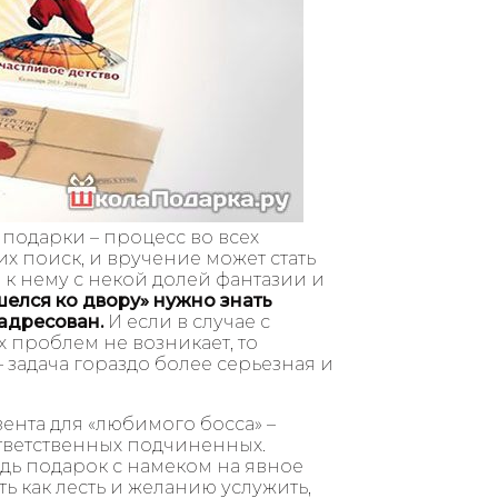
 подарки – процесс во всех
 поиск, и вручение может стать
 к нему с некой долей фантазии и
шелся ко двору» нужно знать
 адресован.
И если в случае с
 проблем не возникает, то
 задача гораздо более серьезная и
ента для «любимого босса» –
тветственных подчиненных.
едь подарок с намеком на явное
ь как лесть и желанию услужить,