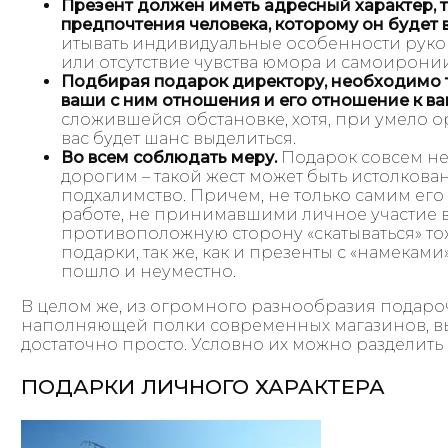
Презент должен иметь адресный характер, т
предпочтения человека, которому он будет 
итывать индивидуальные особенности руково
или отсутствие чувства юмора и самоиронии 
Подбирая подарок директору, необходимо т
ваши с ним отношения и его отношение к ва
сложившейся обстановке, хотя, при умело 
вас будет шанс выделиться.
Во всем соблюдать меру.
Подарок совсем не
дорогим – такой жест может быть истолкова
подхалимство. Причем, не только самим его
работе, не принимавшими личное участие в
противоположную сторону «скатываться» то
подарки, так же, как и презенты с «намекам
пошло и неуместно.
В целом же, из огромного разнообразия подар
наполняющей полки современных магазинов, в
достаточно просто. Условно их можно разделить 
ПОДАРКИ ЛИЧНОГО ХАРАКТЕРА