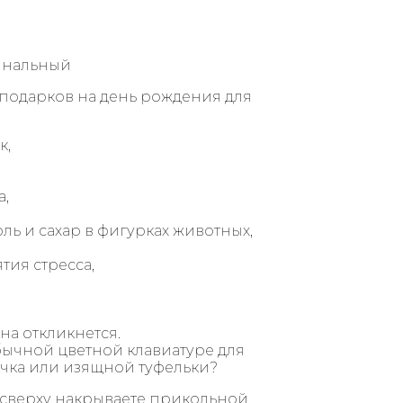
подарков на день рождения для
к,
а,
ль и сахар в фигурках животных,
тия стресса,
на откликнется.
бычной цветной клавиатуре для
ечка или изящной туфельки?
, сверху накрываете прикольной