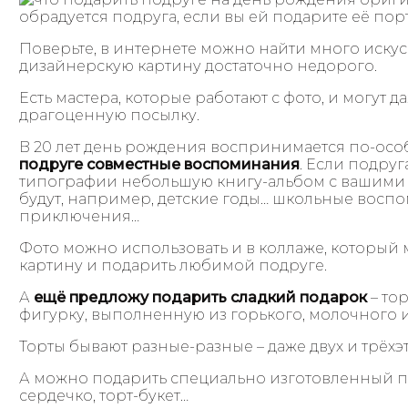
обрадуется подруга, если вы ей подарите её пор
Поверьте, в интернете можно найти много иску
дизайнерскую картину достаточно недорого.
Есть мастера, которые работают с фото, и могут 
драгоценную посылку.
В 20 лет день рождения воспринимается по-ос
подруге совместные воспоминания
. Если подруг
типографии небольшую книгу-альбом с вашими 
будут, например, детские годы… школьные восп
приключения…
Фото можно использовать и в коллаже, которы
картину и подарить любимой подруге.
А
ещё предложу подарить сладкий подарок
– то
фигурку, выполненную из горького, молочного 
Торты бывают разные-разные – даже двух и трёхэ
А можно подарить специально изготовленный под
сердечко, торт-букет…