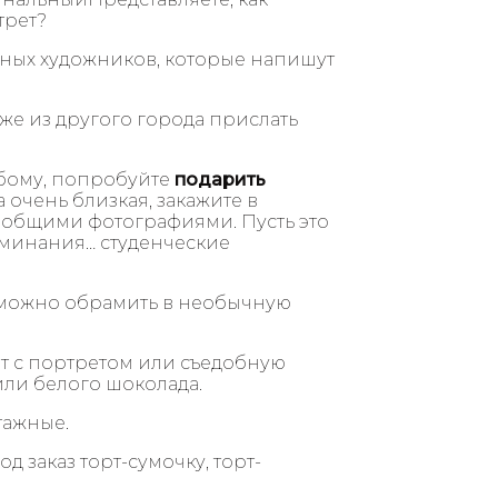
трет?
сных художников, которые напишут
даже из другого города прислать
обому, попробуйте
подарить
а очень близкая, закажите в
общими фотографиями. Пусть это
оминания… студенческие
й можно обрамить в необычную
рт с портретом или съедобную
или белого шоколада.
тажные.
 заказ торт-сумочку, торт-