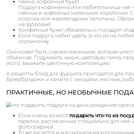
Чайно-кофейный букет.
Подруга кофеманка или любительница чая —
чайных и кофейных маленьких коробочек. С
розочка или мармеладные тюльпаны. Оформи
на здоровье!
Конфетный букет обязательно порадует сла
Если подруга любит цветы (а кто их не любит
корзиночку.
Она может быть совсем маленькая, которая умест
объёмная. Подумайте, какую цветовую гамму пре
этого, закажите цветочную композицию.
А рецепты блюд для фуршета пригодятся для пра
Бутербродики и канапе с овощами, мясные, рыб
ПРАКТИЧНЫЕ, НО НЕОБЫЧНЫЕ ПОД
Если очень хочется
подарить что-то из посу
тарелки, расписанные специально для неё. 
фотографией.
То же касается и магнитиков на холодильн