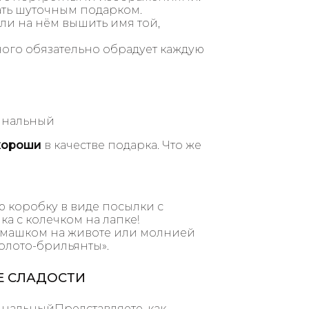
ать шуточным подарком.
сли на нём вышить имя той,
го обязательно обрадует каждую
 хороши
в качестве подарка. Что же
 коробку в виде посылки с
а с колечком на лапке!
армашком на животе или молнией
золото-брильянты».
Е СЛАДОСТИ
Представляете, как