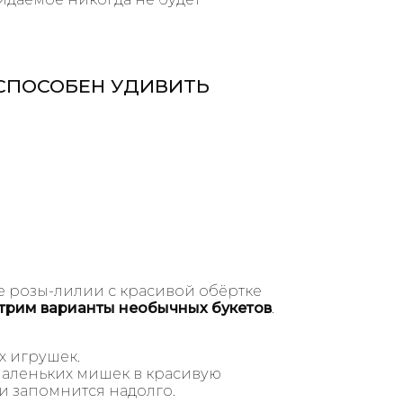
Т СПОСОБЕН УДИВИТЬ
 розы-лилии с красивой обёртке
трим варианты необычных букетов
.
х игрушек.
, маленьких мишек в красивую
 и запомнится надолго.