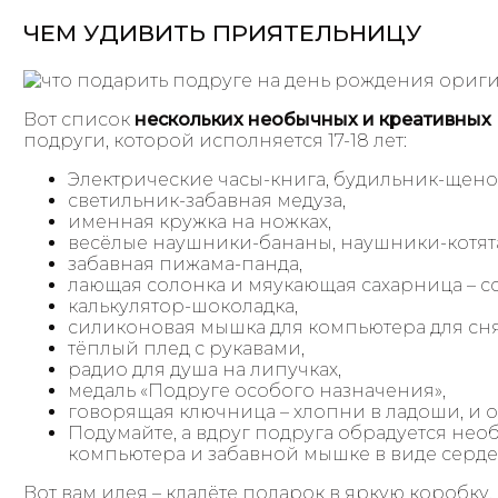
ЧЕМ УДИВИТЬ ПРИЯТЕЛЬНИЦУ
Вот список
нескольких необычных и креативных
подруги, которой исполняется 17-18 лет:
Электрические часы-книга, будильник-щено
светильник-забавная медуза,
именная кружка на ножках,
весёлые наушники-бананы, наушники-котят
забавная пижама-панда,
лающая солонка и мяукающая сахарница – со
калькулятор-шоколадка,
силиконовая мышка для компьютера для сня
тёплый плед с рукавами,
радио для душа на липучках,
медаль «Подруге особого назначения»,
говорящая ключница – хлопни в ладоши, и о
Подумайте, а вдруг подруга обрадуется нео
компьютера и забавной мышке в виде серд
Вот вам идея – кладёте подарок в яркую коробку