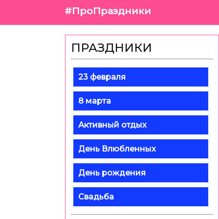
#ПроПраздники
ПРАЗДНИКИ
23 февраля
8 марта
Активный отдых
День Влюбленных
День рождения
Свадьба