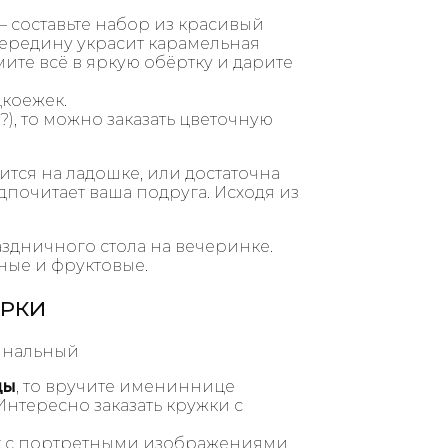
 составьте набор из красивый
ередину украсит карамельная
те всё в яркую обёртку и дарите
дкоежек.
?), то можно заказать цветочную
ится на ладошке, или достаточна
дпочитает ваша подруга. Исходя из
здничного стола на вечеринке.
ные и фруктовые.
АРКИ
ды
, то вручите имениннице
Интересно заказать кружки с
ик с портретными изображениями.