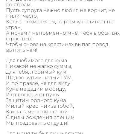
докторам!
Пусть супруга нежно любит, не ворчит, не
пилит часто,
Коль с похмелья ты, то рюмку наливает по
утрам,
А ночами непременно мнет тебя в объятьях
страстных,
Чтобы снова на крестинах выпал повод
выпить нам!
Для любимого для кума
Никакой не жалко суммы,
Для тебя, любимый кум
Щедро купим целый ГУМ.
И по правде, не для виду
Кума не дадим в обиду,
И от волка, и от пумы
Защитим родного кума.
Милый крестник за тобой,
Как за каменной стеной —
С днем рождения спешим
Мы поздравить от души!
Для меня ты был лишь другом,