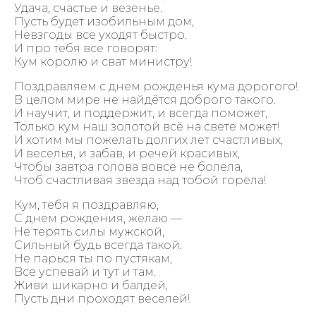
Удача, счастье и везенье.
Пусть будет изобильным дом,
Невзгоды все уходят быстро.
И про тебя все говорят:
Кум королю и сват министру!
Поздравляем с днем рожденья кума дорогого!
В целом мире не найдётся доброго такого.
И научит, и поддержит, и всегда поможет,
Только кум наш золотой всё на свете может!
И хотим мы пожелать долгих лет счастливых,
И веселья, и забав, и речей красивых,
Чтобы завтра голова вовсе не болела,
Чтоб счастливая звезда над тобой горела!
Кум, тебя я поздравляю,
С днем рождения, желаю —
Не терять силы мужской,
Сильный будь всегда такой.
Не парься ты по пустякам,
Все успевай и тут и там.
Живи шикарно и балдей,
Пусть дни проходят веселей!