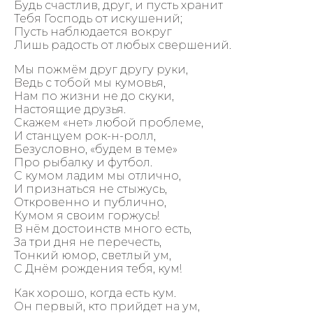
Будь счастлив, друг, и пусть хранит
Тебя Господь от искушений;
Пусть наблюдается вокруг
Лишь радость от любых свершений.
Мы пожмём друг другу руки,
Ведь с тобой мы кумовья,
Нам по жизни не до скуки,
Настоящие друзья.
Скажем «нет» любой проблеме,
И станцуем рок-н-ролл,
Безусловно, «будем в теме»
Про рыбалку и футбол.
C кумом ладим мы отлично,
И признаться не стыжусь,
Откровенно и публично,
Кумом я своим горжусь!
В нём достоинств много есть,
За три дня не перечесть,
Тонкий юмор, светлый ум,
С Днём рождения тебя, кум!
Как хорошо, когда есть кум.
Он первый, кто прийдет на ум,