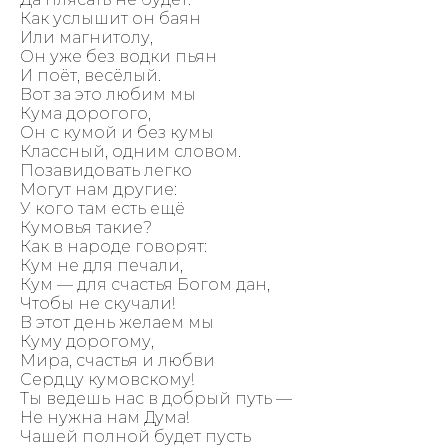
Как услышит он баян
Или магнитолу,
Он уже без водки пьян
И поёт, весёлый.
Вот за это любим мы
Кума дорогого,
Он с кумой и без кумы
Классный, одним словом.
Позавидовать легко
Могут нам другие:
У кого там есть ещё
Кумовья такие?
Как в народе говорят:
Кум не для печали,
Кум — для счастья Богом дан,
Чтобы не скучали!
В этот день желаем мы
Куму дорогому,
Мира, счастья и любви
Сердцу кумовскому!
Ты ведешь нас в добрый путь —
Не нужна нам Дума!
Чашей полной будет пусть