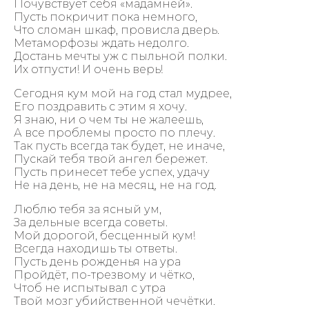
Почувствует себя «мадамней».
Пусть покричит пока немного,
Что сломан шкаф, провисла дверь.
Метаморфозы ждать недолго.
Достань мечты уж с пыльной полки.
Их отпусти! И очень верь!
Сегодня кум мой на год стал мудрее,
Его поздравить с этим я хочу.
Я знаю, ни о чем ты не жалеешь,
А все проблемы просто по плечу.
Так пусть всегда так будет, не иначе,
Пускай тебя твой ангел бережет.
Пусть принесет тебе успех, удачу
Не на день, не на месяц, не на год.
Люблю тебя за ясный ум,
За дельные всегда советы.
Мой дорогой, бесценный кум!
Всегда находишь ты ответы.
Пусть день рожденья на ура
Пройдёт, по-трезвому и чётко,
Чтоб не испытывал с утра
Твой мозг убийственной чечётки.