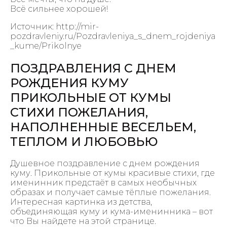
Всё сильнее хорошей!
Источник: http://mir-
pozdravleniy.ru/Pozdravleniya_s_dnem_rojdeniya
_kume/Prikolnye
ПОЗДРАВЛЕНИЯ С ДНЕМ
РОЖДЕНИЯ КУМУ
ПРИКОЛЬНЫЕ ОТ КУМЫ
СТИХИ ПОЖЕЛАНИЯ,
НАПОЛНЕННЫЕ ВЕСЕЛЬЕМ,
ТЕПЛОМ И ЛЮБОВЬЮ
Душевное поздравление с днем рождения
куму. Прикольные от кумы красивые стихи, где
именинник предстаёт в самых необычных
образах и получает самые тёплые пожелания.
Интересная картинка из детства,
объединяющая куму и кума-именинника – вот
что Вы найдете на этой странице.