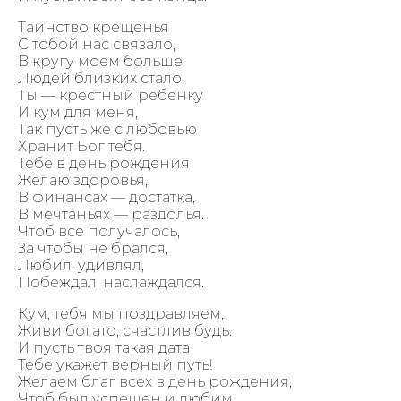
Таинство крещенья
С тобой нас связало,
В кругу моем больше
Людей близких стало.
Ты — крестный ребенку
И кум для меня,
Так пусть же с любовью
Хранит Бог тебя.
Тебе в день рождения
Желаю здоровья,
В финансах — достатка,
В мечтаньях — раздолья.
Чтоб все получалось,
За чтобы не брался,
Любил, удивлял,
Побеждал, наслаждался.
Кум, тебя мы поздравляем,
Живи богато, счастлив будь.
И пусть твоя такая дата
Тебе укажет верный путь!
Желаем благ всех в день рождения,
Чтоб был успешен и любим.