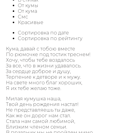
От кумы
От кума
Смс
Красивые
Сортировка по дате
Сортировка по рейтингу
Кума, давай с тобою вместе
По рюмочке под тостик треснем!
Хочу, чтобы тебе воздалось
За все, что в жизни удавалось.
За сердце доброе и душу,
Терпение к детворе и к мужу.
На свете много благ хороших,
Я их тебе желаю тоже.
Милая кумушка наша,
Твой день рождения настал!
Не представляешь ты даже,
Как же он дорог нам стал.
Стала нам самой любимой,
Близким членом семьи.
В праздник мы не пройдем мимо,