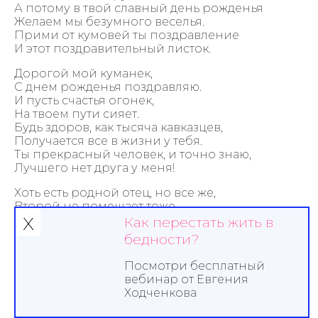
А потому в твой славный день рожденья
Желаем мы безумного веселья.
Прими от кумовей ты поздравление
И этот поздравительный листок.
Дорогой мой куманек,
С днем рожденья поздравляю.
И пусть счастья огонек,
На твоем пути сияет.
Будь здоров, как тысяча кавказцев,
Получается все в жизни у тебя.
Ты прекрасный человек, и точно знаю,
Лучшего нет друга у меня!
Хоть есть родной отец, но все же,
Второй не помешает тоже,
х
Родной — обидит, пожурит —
Как перестать жить в
Второй — поможет, объяснит.
бедности?
Тебе спасибо кум за это,
За то, что лучший ты на свете,
Посмотри бесплатный
Счастливым будь и долгих лет,
вебинар от Евгения
Живи до старости без бед.
Ходченкова
Тебе мы благодарны кум,