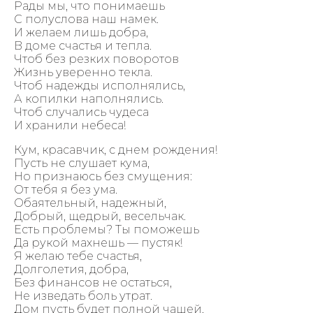
Рады мы, что понимаешь
С полуслова наш намек.
И желаем лишь добра,
В доме счастья и тепла.
Чтоб без резких поворотов
Жизнь уверенно текла.
Чтоб надежды исполнялись,
А копилки наполнялись.
Чтоб случались чудеса
И хранили небеса!
Кум, красавчик, с днем рождения!
Пусть не слушает кума,
Но признаюсь без смущения:
От тебя я без ума.
Обаятельный, надежный,
Добрый, щедрый, весельчак.
Есть проблемы? Ты поможешь
Да рукой махнешь — пустяк!
Я желаю тебе счастья,
Долголетия, добра,
Без финансов не остаться,
Не изведать боль утрат.
Дом пусть будет полной чашей,