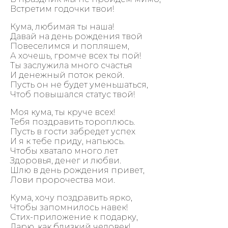
Встретим годочки твои!
Кума, любимая ты наша!
Давай на день рождения твой
Повеселимся и попляшем,
А хочешь, громче всех ты пой!
Ты заслужила много счастья
И денежный поток рекой.
Пусть он не будет уменьшаться,
Чтоб повышался статус твой!
Моя кума, ты круче всех!
Тебя поздравить тороплюсь.
Пусть в гости забредет успех
И я к тебе приду, напьюсь.
Чтобы хватало много лет
Здоровья, денег и любви.
Шлю в день рождения привет,
Лови пророчества мои.
Кума, хочу поздравить ярко,
Чтобы запомнилось навек!
Стих-приложение к подарку,
Дарю, как близкий человек!