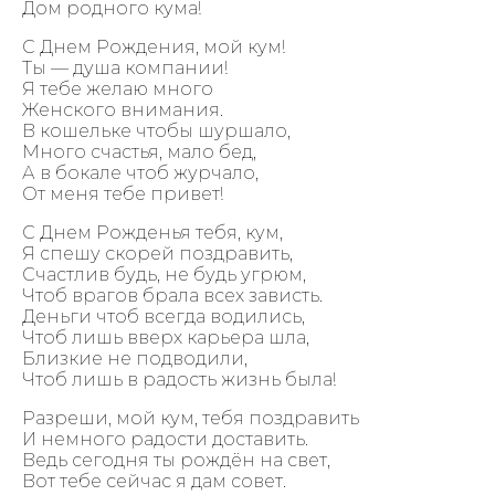
Дом родного кума!
С Днем Рождения, мой кум!
Ты — душа компании!
Я тебе желаю много
Женского внимания.
В кошельке чтобы шуршало,
Много счастья, мало бед,
А в бокале чтоб журчало,
От меня тебе привет!
С Днем Рожденья тебя, кум,
Я спешу скорей поздравить,
Счастлив будь, не будь угрюм,
Чтоб врагов брала всех зависть.
Деньги чтоб всегда водились,
Чтоб лишь вверх карьера шла,
Близкие не подводили,
Чтоб лишь в радость жизнь была!
Разреши, мой кум, тебя поздравить
И немного радости доставить.
Ведь сегодня ты рождён на свет,
Вот тебе сейчас я дам совет.