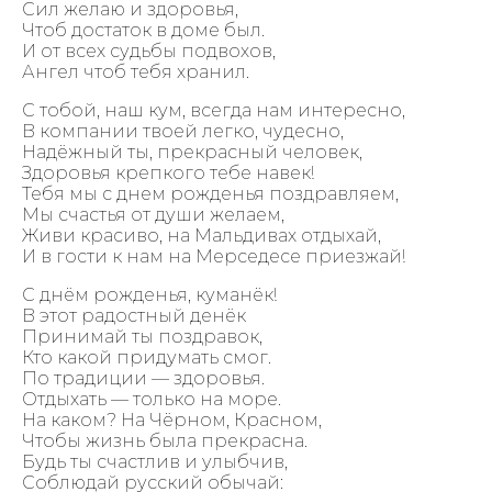
Сил желаю и здоровья,
Чтоб достаток в доме был.
И от всех судьбы подвохов,
Ангел чтоб тебя хранил.
С тобой, наш кум, всегда нам интересно,
В компании твоей легко, чудесно,
Надёжный ты, прекрасный человек,
Здоровья крепкого тебе навек!
Тебя мы с днем рожденья поздравляем,
Мы счастья от души желаем,
Живи красиво, на Мальдивах отдыхай,
И в гости к нам на Мерседесе приезжай!
С днём рожденья, куманёк!
В этот радостный денёк
Принимай ты поздравок,
Кто какой придумать смог.
По традиции — здоровья.
Отдыхать — только на море.
На каком? На Чёрном, Красном,
Чтобы жизнь была прекрасна.
Будь ты счастлив и улыбчив,
Соблюдай русский обычай: