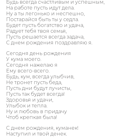
Будь всегда счастливым и успешным,
На работе пусть идут дела.
Ну а ты легонько и неспешно,
Постарайся быть ты у седла.
Будет пусть богатство и удача,
Радует тебя твоя семья,
Пусть решается всегда задача,
С днем рождения поздравляю я.
Сегодня день рождения
У кума моего.
Сегодня нажелаю я
Ему всего-всего.
Будь, кум, всегда улыбчив,
Не тронет пусть беда,
Пусть дни будут лучисты,
Пусть так будет всегда!
Здоровья и удачи,
Улыбок и тепла.
Ну и любовь в придачу
Чтоб крепкая была!
С днем рождения, куманек!
Наступил и твой денек.