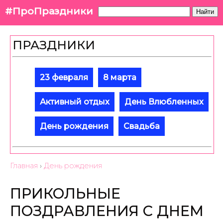
#ПроПраздники
Найти
ПРАЗДНИКИ
23 февраля
8 марта
Активный отдых
День Влюбленных
День рождения
Свадьба
Главная
›
День рождения
ПРИКОЛЬНЫЕ
ПОЗДРАВЛЕНИЯ С ДНЕМ