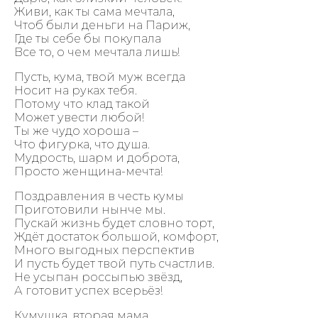
Живи, как ты сама мечтала,
Чтоб были деньги на Париж,
Где ты себе бы покупала
Все то, о чем мечтала лишь!
Пусть, кума, твой муж всегда
Носит на руках тебя.
Потому что клад такой
Может увести любой!
Ты же чудо хороша –
Что фигурка, что душа.
Мудрость, шарм и доброта,
Просто женщина-мечта!
Поздравления в честь кумы
Приготовили нынче мы.
Пускай жизнь будет словно торт,
Ждёт достаток большой, комфорт,
Много выгодных перспектив
И пусть будет твой путь счастлив.
Не усыпан россыпью звёзд,
А готовит успех всерьёз!
Кумушка, вторая мама