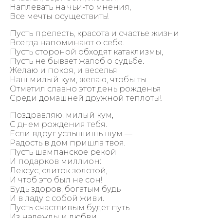
Наплевать на чьи-то мнения,
Все мечты осуществить!
Пусть прелесть, красота и счастье жизни
Всегда напоминают о себе.
Пусть стороной обходят катаклизмы,
Пусть не бывает жалоб о судьбе.
Желаю и покоя, и веселья.
Наш милый кум, желаю, чтобы ты
Отметил славно этот день рожденья
Среди домашней дружной теплоты!
Поздравляю, милый кум,
С днем рождения тебя.
Если вдруг услышишь шум —
Радость в дом пришла твоя.
Пусть шампанское рекой
И подарков миллион:
Лексус, слиток золотой,
И чтоб это был не сон!
Будь здоров, богатым будь
И в ладу с собой живи.
Пусть счастливым будет путь
Из надежды и любви.