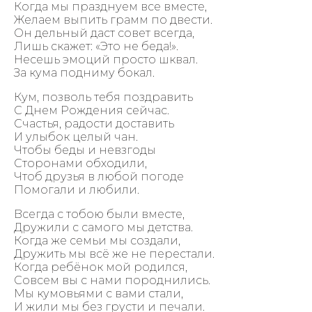
Когда мы празднуем все вместе,
Желаем выпить грамм по двести.
Он дельный даст совет всегда,
Лишь скажет: «Это не беда!».
Несешь эмоций просто шквал.
За кума подниму бокал.
Кум, позволь тебя поздравить
С Днем Рождения сейчас.
Счастья, радости доставить
И улыбок целый чан.
Чтобы беды и невзгоды
Сторонами обходили,
Чтоб друзья в любой погоде
Помогали и любили.
Всегда с тобою были вместе,
Дружили с самого мы детства.
Когда же семьи мы создали,
Дружить мы всё же не перестали.
Когда ребёнок мой родился,
Совсем вы с нами породнились.
Мы кумовьями с вами стали,
И жили мы без грусти и печали.