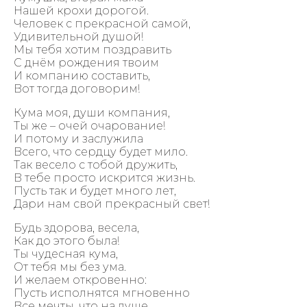
Нашей крохи дорогой.
Человек с прекрасной самой,
Удивительной душой!
Мы тебя хотим поздравить
С днём рождения твоим
И компанию составить,
Вот тогда договорим!
Кума моя, души компания,
Ты же – очей очарование!
И потому и заслужила
Всего, что сердцу будет мило.
Так весело с тобой дружить,
В тебе просто искрится жизнь.
Пусть так и будет много лет,
Дари нам свой прекрасный свет!
Будь здорова, весела,
Как до этого была!
Ты чудесная кума,
От тебя мы без ума.
И желаем откровенно:
Пусть исполнятся мгновенно
Все мечты, что на душе.