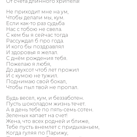
От счета длинного хрипела!
Не приходит мне на ум,
Чтобы делали мы, кум.
Если как-то раз судьба
Нас с тобою не свела.
С кем бы я сейчас тогда
Рассуждал б про года.
И кого бы поздравлял
И здоровья я желал.
С днём рождения тебя.
Пожелаю я любя,
До двухсот чтоб лет прожил
И с кумою не тужил.
Поднимаю свой бокал,
Чтобы пыл твой не пропал.
Будь весел, кум, и беззаботен.
Пусть шоколадом жизнь течет.
А в день тебе по пять-семь сотен.
Зеленых капает на счет!
Жена, что всех родней и ближе,
Тебе пусть внемлет с придыханьем,
Когда гуляя по Парижу,