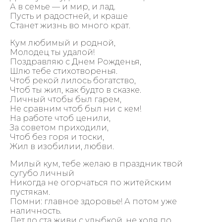
А в семье — и мир, и лад.
Пусть и радостней, и краше
Станет жизнь во много крат.
Кум любимый и родной,
Молодец ты удалой!
Поздравляю с Днем Рожденья,
Шлю тебе стихотворенья.
Чтоб рекой лилось богатство,
Чтоб ты жил, как будто в сказке.
Личный чтобы был гарем,
Не сравним чтоб был ни с кем!
На работе чтоб ценили,
За советом приходили,
Чтоб без горя и тоски,
Жил в изобилии, любви.
Милый кум, тебе желаю в праздник твой
сугубо личный
Никогда не огорчаться по житейским
пустякам.
Помни: главное здоровье! А потом уже
наличность.
Лет до ста живи с улыбкой, не ходя по