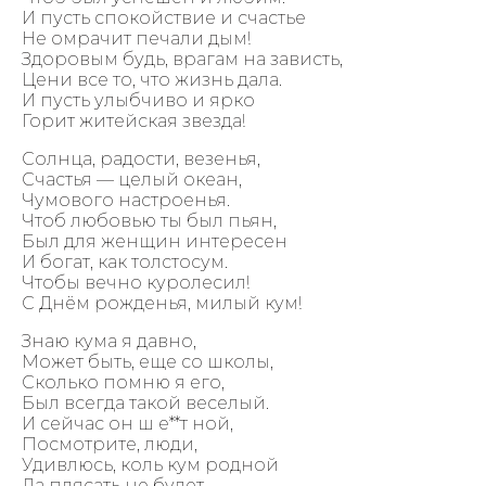
И пусть спокойствие и счастье
Не омрачит печали дым!
Здоровым будь, врагам на зависть,
Цени все то, что жизнь дала.
И пусть улыбчиво и ярко
Горит житейская звезда!
Солнца, радости, везенья,
Счастья — целый океан,
Чумового настроенья.
Чтоб любовью ты был пьян,
Был для женщин интересен
И богат, как толстосум.
Чтобы вечно куролесил!
С Днём рожденья, милый кум!
Знаю кума я давно,
Может быть, еще со школы,
Сколько помню я его,
Был всегда такой веселый.
И сейчас он ш е**т ной,
Посмотрите, люди,
Удивлюсь, коль кум родной
Да плясать не будет.