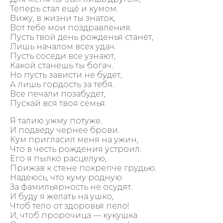
Теперь стал ещё и кумом.
Вижу, в жизни ты знаток,
Вот тебе мои поздравления.
Пусть твой день рожденья станет,
Лишь началом всех удач.
Пусть соседи все узнают,
Какой станешь ты богач.
Но пусть зависти не будет,
А лишь гордость за тебя.
Все печали позабудет,
Пускай вся твоя семья.
Я талию ужму потуже.
И подведу чернее брови.
Кум пригласил меня на ужин,
Что в честь рождения устроил.
Его я пылко расцелую,
Прижав к стене покрепче грудью.
Надеюсь, что куму родную
За фамильярность не осудят.
И буду я желать на ушко,
Чтоб тело от здоровья пело!
И, чтоб пророчица — кукушка