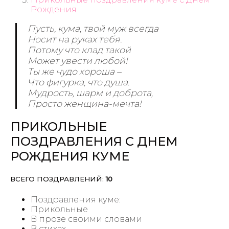
Рождения
Пусть, кума, твой муж всегда
Носит на руках тебя.
Потому что клад такой
Может увести любой!
Ты же чудо хороша –
Что фигурка, что душа.
Мудрость, шарм и доброта,
Просто женщина-мечта!
ПРИКОЛЬНЫЕ
ПОЗДРАВЛЕНИЯ С ДНЕМ
РОЖДЕНИЯ КУМЕ
ВСЕГО ПОЗДРАВЛЕНИЙ:
10
Поздравления куме:
Прикольные
В прозе своими словами
В стихах