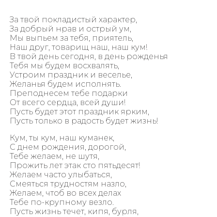
За твой покладистый характер,
За добрый нрав и острый ум,
Мы выпьем за тебя, приятель,
Наш друг, товарищ наш, наш кум!
В твой день сегодня, в день рожденья
Тебя мы будем восхвалять,
Устроим праздник и веселье,
Желанья будем исполнять.
Преподнесем тебе подарки
От всего сердца, всей души!
Пусть будет этот праздник ярким,
Пусть только в радость будет жизнь!
Кум, ты кум, наш куманек,
С днем рождения, дорогой,
Тебе желаем, не шутя,
Прожить лет этак сто пятьдесят!
Желаем часто улыбаться,
Смеяться трудностям назло,
Желаем, чтоб во всех делах
Тебе по-крупному везло.
Пусть жизнь течет, кипя, бурля,