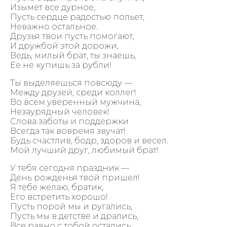
Изымет все дурное,
Пусть сердце радостью польет,
Неважно остальное.
Друзья твои пусть помогают,
И дружбой этой дорожи,
Ведь, милый брат, ты знаешь,
Ее не купишь за рубли!
Ты выделяешься повсюду —
Между друзей, среди коллег!
Во всем уверенный мужчина,
Незаурядный человек!
Слова заботы и поддержки
Всегда так вовремя звучат!
Будь счастлив, бодр, здоров и весел.
Мой лучший друг, любимый брат!
У тебя сегодня праздник —
День рожденья твой пришел!
Я тебе желаю, братик,
Его встретить хорошо!
Пусть порой мы и ругались,
Пусть мы в детстве и дрались,
Все равно с тобой остались