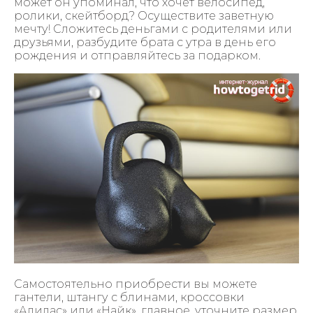
может он упоминал, что хочет велосипед,
ролики, скейтборд? Осуществите заветную
мечту! Сложитесь деньгами с родителями или
друзьями, разбудите брата с утра в день его
рождения и отправляйтесь за подарком.
Самостоятельно приобрести вы можете
гантели, штангу с блинами, кроссовки
«Адидас» или «Найк», главное, уточните размер.