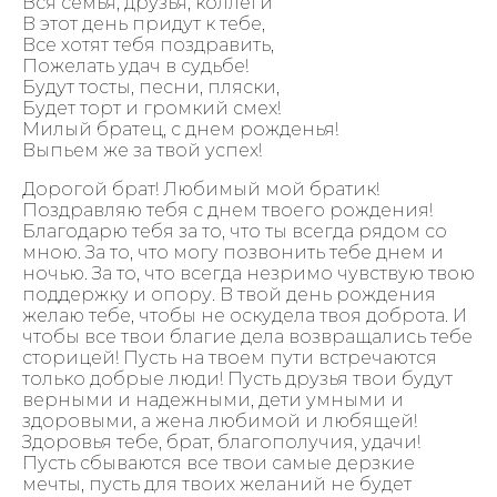
Вся семья, друзья, коллеги
В этот день придут к тебе,
Все хотят тебя поздравить,
Пожелать удач в судьбе!
Будут тосты, песни, пляски,
Будет торт и громкий смех!
Милый братец, с днем рожденья!
Выпьем же за твой успех!
Дорогой брат! Любимый мой братик!
Поздравляю тебя с днем твоего рождения!
Благодарю тебя за то, что ты всегда рядом со
мною. За то, что могу позвонить тебе днем и
ночью. За то, что всегда незримо чувствую твою
поддержку и опору. В твой день рождения
желаю тебе, чтобы не оскудела твоя доброта. И
чтобы все твои благие дела возвращались тебе
сторицей! Пусть на твоем пути встречаются
только добрые люди! Пусть друзья твои будут
верными и надежными, дети умными и
здоровыми, а жена любимой и любящей!
Здоровья тебе, брат, благополучия, удачи!
Пусть сбываются все твои самые дерзкие
мечты, пусть для твоих желаний не будет