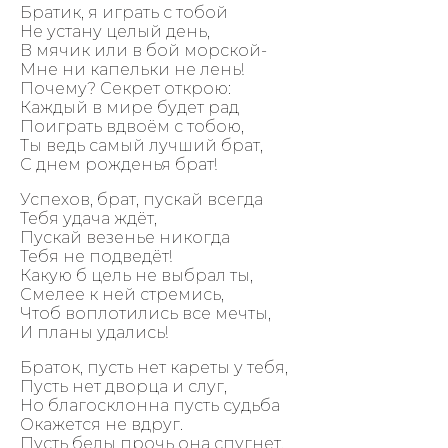
Братик, я играть с тобой
Не устану целый день,
В мячик или в бой морской-
Мне ни капельки не лень!
Почему? Секрет открою:
Каждый в мире будет рад
Поиграть вдвоём с тобою,
Ты ведь самый лучший брат,
С днем рожденья брат!
Успехов, брат, пускай всегда
Тебя удача ждёт,
Пускай везенье никогда
Тебя не подведёт!
Какую б цель не выбрал ты,
Смелее к ней стремись,
Чтоб воплотились все мечты,
И планы удались!
Браток, пусть нет кареты у тебя,
Пусть нет дворца и слуг,
Но благосклонна пусть судьба
Окажется не вдруг.
Пусть беды прочь она спугнет,