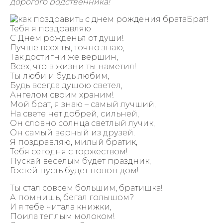
дорогого родственника!
Брат!
Тебя я поздравляю
С Днем рожденья от души!
Лучше всех ты, точно знаю,
Так достигни же вершин,
Всех, что в жизни ты наметил!
Ты люби и будь любим,
Будь всегда душою светел,
Ангелом своим храним!
Мой брат, я знаю – самый лучший,
На свете нет добрей, сильней,
Он словно солнца светлый лучик,
Он самый верный из друзей.
Я поздравляю, милый братик,
Тебя сегодня с торжеством!
Пускай веселым будет праздник,
Гостей пусть будет полон дом!
Ты стал совсем большим, братишка!
А помнишь, бегал голышом?
И я тебе читала книжки,
Поила теплым молоком!