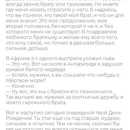
всегда звоню брату или приезжаю. Не знаете
где меня искать, спросите у него. Я надеюсь,
что вы поняли, кто такой мой брат, и что он для
меня значит. Это мое продолжение, моя
вторая половина, без которой я не я, и без
которого меня не существует. Я поздравляю
любимого братишку и желаю ему всего того,
что хочу сам(а), но только в два раза больше,
сильнее, дольше.
В Африке я с одного выстрела уложил льва.
— Это что. Вот на охоте в Антарктиде я задушил
руками белого медведя.
— Кстати, мужики, а вы слышали что-нибудь о
Мёртвом море?
— Конечно.
— Ну вот, это мы с братом его прикончили…
Так выпьем же, мужики, за охотничью дружбу и
моего скромного брата.
Вот и наступил сегодня очередной твой День
Рождения. Ты стал еще на год старше, мудрее,
сильнее и опытнее. Тем не менее, сколько бы
лет не прошло, ты всегда останешься для меня