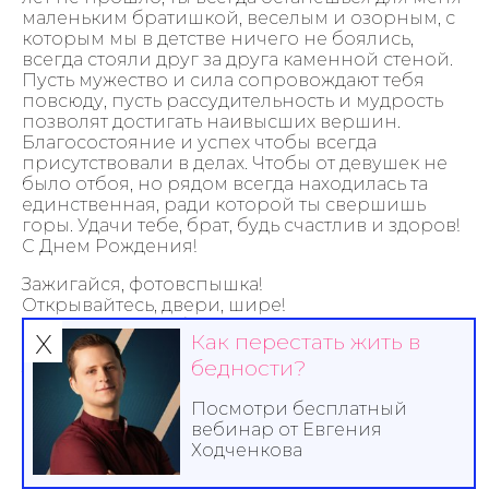
маленьким братишкой, веселым и озорным, с
которым мы в детстве ничего не боялись,
всегда стояли друг за друга каменной стеной.
Пусть мужество и сила сопровождают тебя
повсюду, пусть рассудительность и мудрость
позволят достигать наивысших вершин.
Благосостояние и успех чтобы всегда
присутствовали в делах. Чтобы от девушек не
было отбоя, но рядом всегда находилась та
единственная, ради которой ты свершишь
горы. Удачи тебе, брат, будь счастлив и здоров!
С Днем Рождения!
Зажигайся, фотовспышка!
Открывайтесь, двери, шире!
Потому что мой братишка
х
Как перестать жить в
Лучше всех братишек в мире!
бедности?
Знаю точно, что мне надо,
Чтобы быть счастливей всех:
День рождения у брата
Посмотри бесплатный
И гостей весёлый смех!
вебинар от Евгения
Ходченкова
Братишка, я от всего сердца поздравляю тебя с
днем рождения! Ближе тебя у меня нет