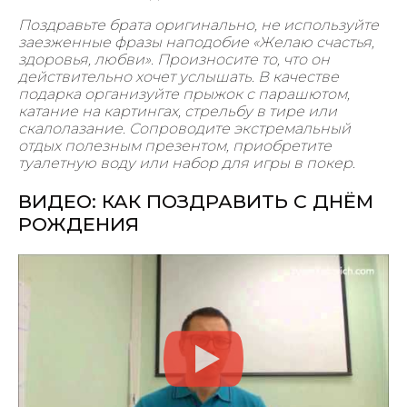
Поздравьте брата оригинально, не используйте
заезженные фразы наподобие «Желаю счастья,
здоровья, любви». Произносите то, что он
действительно хочет услышать. В качестве
подарка организуйте прыжок с парашютом,
катание на картингах, стрельбу в тире или
скалолазание. Сопроводите экстремальный
отдых полезным презентом, приобретите
туалетную воду или набор для игры в покер.
ВИДЕО: КАК ПОЗДРАВИТЬ С ДНЁМ
РОЖДЕНИЯ