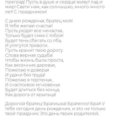
преград! Пусть в душе и сердце живут лад и
мир! Свети нам, как солнышко, много-много
лет! С праздником!
С днем рожденья, братец мой!
Я тебе желаю счастья!
Пусть уходят все ненастья,
Только будет смех с тобой!
Будет тень сбегать со лба,
И улягутся тревоги.
Пусть хранит твою дорогу
Слова верная судьба!
Чтобы жизнь была проста,
Как весенние деревья,
Пожелаю я доверья
И удачи без труда!
Пожелаю я терпенья,
И счастливое мгновенье
Будет длиться без конца,
Как дорога от крыльца!
Дорогой братец! Братишка! Брателло! Брат! У
тебя сегодня день рождения, и это не только
твой праздник. Это день твоих родителей,