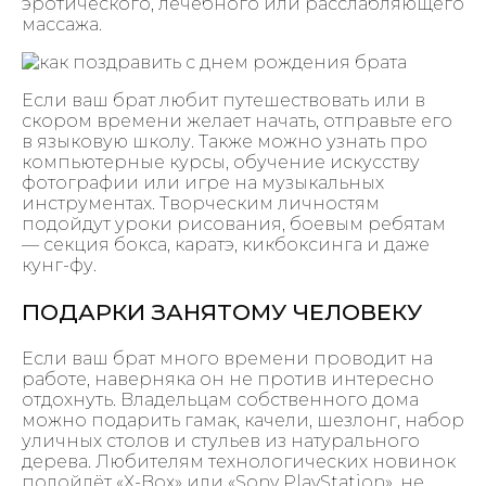
эротического, лечебного или расслабляющего
массажа.
Если ваш брат любит путешествовать или в
скором времени желает начать, отправьте его
в языковую школу. Также можно узнать про
компьютерные курсы, обучение искусству
фотографии или игре на музыкальных
инструментах. Творческим личностям
подойдут уроки рисования, боевым ребятам
— секция бокса, каратэ, кикбоксинга и даже
кунг-фу.
ПОДАРКИ ЗАНЯТОМУ ЧЕЛОВЕКУ
Если ваш брат много времени проводит на
работе, наверняка он не против интересно
отдохнуть. Владельцам собственного дома
можно подарить гамак, качели, шезлонг, набор
уличных столов и стульев из натурального
дерева. Любителям технологических новинок
подойдёт «X-Box» или «Sony PlayStation», не