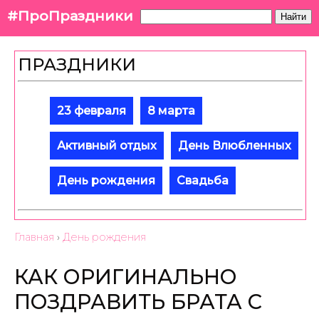
#ПроПраздники
Найти
ПРАЗДНИКИ
23 февраля
8 марта
Активный отдых
День Влюбленных
День рождения
Свадьба
Главная
›
День рождения
КАК ОРИГИНАЛЬНО
ПОЗДРАВИТЬ БРАТА С