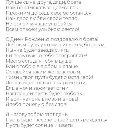
Лучше сына, друга, дяди, брата
Нам не отыскать за целый век.
Прежним до седых волос останься,
Нам даря любви своей тепло,
Не болей и чаще улыбайся –
Всем с твоей улыбкою светло!
С Днем Рожденья поздравлю я брата!
Добрым будь, умным, сильным, богатым!
Нынче будет звезда сиять,
Ей ведь нужно тебя поздравлять!
Место есть для тебя в душе.
Рай с тобою в любом шалаше.
Оставайся таким же красивым,
Жизнь твоя пусть будет счастливой!
Дождь идет только в жаркие дни.
Ель в ночи зажигает огни.
Настоящей пусть будет любовь!
И волнует она вновь и вновь!
Я тебя поцелую без слов!
Я назову тобою этот день!
Пусть будет весело в твой день рожденья!
Пусть будет солнце и цветы,