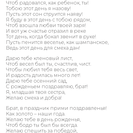
Чтоб радовался, как ребенок, ты!
Тобою этот день я назову!
Пусть этот сон струится наяву!
Я буду в этот день с тобою рядом,
Чтоб взошла любви твоей заря!
И вот уж счастье отразил в реке
Тот день, когда бокал звенит в руке!
Пусть пенится веселье, как шампанское,
Ведь этот день для смеха дан!
Дарю тебе кленовый лист,
Чтоб весел был ты, счастлив, чист.
Чтобы любил тебя весь свет,
И радость длилась много лет!
Дарю тебе осенний сад,
С рожденьем поздравляю, брат!
Я, младшая твоя сестра,
Желаю смеха и добра!
Брат, в праздник прими поздравленья!
Как золото – наши года.
Желаю тебе в день рожденья,
Чтоб бодр ты был бы всегда.
Желаю спешить за победой,