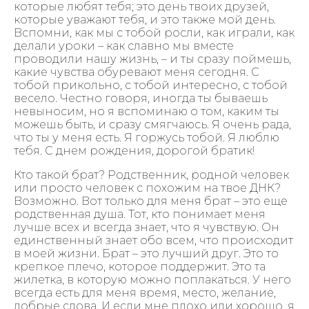
которые любят тебя; это день твоих друзей,
которые уважают тебя, и это также мой день.
Вспомни, как мы с тобой росли, как играли, как
делали уроки – как славно мы вместе
проводили нашу жизнь, – и ты сразу поймешь,
какие чувства обуревают меня сегодня. С
тобой прикольно, с тобой интересно, с тобой
весело. Честно говоря, иногда ты бываешь
невыносим, но я вспоминаю о том, каким ты
можешь быть, и сразу смягчаюсь. Я очень рада,
что ты у меня есть. Я горжусь тобой. Я люблю
тебя. С днем рождения, дорогой братик!
Кто такой брат? Родственник, родной человек
или просто человек с похожим на твое ДНК?
Возможно. Вот только для меня брат – это еще
родственная душа. Тот, кто понимает меня
лучше всех и всегда знает, что я чувствую. Он
единственный знает обо всем, что происходит
в моей жизни. Брат – это лучший друг. Это то
крепкое плечо, которое поддержит. Это та
жилетка, в которую можно поплакаться. У него
всегда есть для меня время, место, желание,
добрые слова. И если мне плохо или хорошо, я