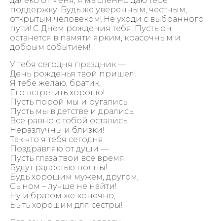
далеко от меня, я мысленно даю тебе
поддержку. Будь же уверенным, честным,
открытым человеком! Не уходи с выбранного
пути! С Днем рождения тебя! Пусть он
останется в памяти ярким, красочным и
добрым событием!
У тебя сегодня праздник —
День рожденья твой пришел!
Я тебе желаю, братик,
Его встретить хорошо!
Пусть порой мы и ругались,
Пусть мы в детстве и дрались,
Все равно с тобой остались
Неразлучны и близки!
Так что я тебя сегодня
Поздравляю от души —
Пусть глаза твои все время
Будут радостью полны!
Будь хорошим мужем, другом,
Сыном – лучше не найти!
Ну и братом же конечно,
Быть хорошим для сестры!