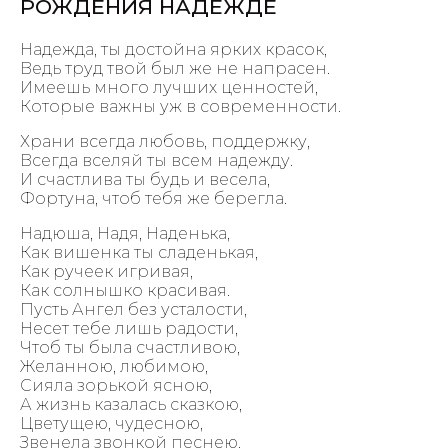
РОЖДЕНИЯ НАДЕЖДЕ
Надежда, ты достойна ярких красок,
Ведь труд твой был же не напрасен.
Имеешь много лучших ценностей,
Которые важны уж в современности.
Храни всегда любовь, поддержку,
Всегда вселяй ты всем надежду.
И счастлива ты будь и весела,
Фортуна, чтоб тебя же берегла.
Надюша, Надя, Наденька,
Как вишенка ты сладенькая,
Как ручеек игривая,
Как солнышко красивая.
Пусть Ангел без усталости,
Несет тебе лишь радости,
Чтоб ты была счастливою,
Желанною, любимою,
Сияла зорькой ясною,
А жизнь казалась сказкою,
Цветущею, чудесною,
Звенела звонкой песнею.