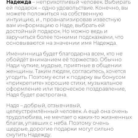
Надежда
– неприхотливый человек. Выбирать
ей подарок – одно удовольствие. Конечно, вы
можете положиться на собственную
интуицию, и , проанализировав известную
вам информацию о Наде, выбрать ей
достойный подарок. Но можно ведь и
заручиться более тонкими подсказками, что
основываются на значении имя Надежда.
Именинница будет благодарна всем, кто не
обойдёт вниманием её торжество. Обычно
Нади чуткие, мудрые, приятные в общении
женщины. Таким людям, согласитесь, хочется
угодить. Поэтому если к подарку вы бонусом
«прикрепите» хорошие стихи, музыкальное
оформление или творческое поздравление,
Надя будет растрогана.
Надя – добрый, отзывчивый,
целеустремлённый человек. А ещё она очень
трудолюбива, не мечтает о каких-то жизненных
благах, упавших с неба. Поэтому очень
щедрые, дорогие подарки могут сильно
смутить Надежду.