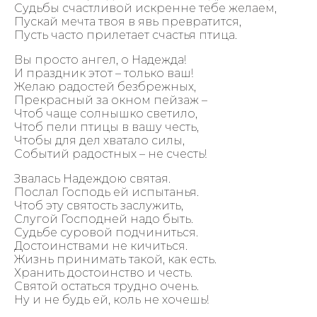
Судьбы счастливой искренне тебе желаем,
Пускай мечта твоя в явь превратится,
Пусть часто прилетает счастья птица.
Вы просто ангел, о Надежда!
И праздник этот – только ваш!
Желаю радостей безбрежных,
Прекрасный за окном пейзаж –
Чтоб чаще солнышко светило,
Чтоб пели птицы в вашу честь,
Чтобы для дел хватало силы,
Событий радостных – не счесть!
Звалась Надеждою святая.
Послал Господь ей испытанья.
Чтоб эту святость заслужить,
Слугой Господней надо быть.
Судьбе суровой подчиниться.
Достоинствами не кичиться.
Жизнь принимать такой, как есть.
Хранить достоинство и честь.
Святой остаться трудно очень.
Ну и не будь ей, коль не хочешь!