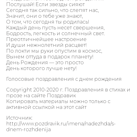
Послушай! Если звезды сияют
Сегодня так сильно, что слепят нас,
Значит, они о тебе уже знают,
О том, что сегодня ты родилась!
Каждый день пусть несет свершения,
Бодрость, легкость и солнечный свет.
Преотличнейшее настроение
И души нежнолетний расцвет!
По локти мы руки опустим в космос,
Вынем оттуда в подарок планету!
День Рождения — это просто
День которого лучше нету!
Голосовые поздравления с днем рождения
Copyright 2010-2020 г. Поздравления в стихах и
прозе на сайте Поздравик
Копировать материалы можно только с
активной ссылкой на этот сайт
Источник:
http://www.pozdravik.ru/imena/nadezhda/s-
dnem-rozhdenija