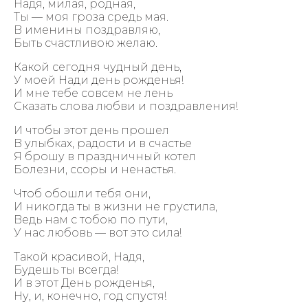
Надя, милая, родная,
Ты — моя гроза средь мая.
В именины поздравляю,
Быть счастливою желаю.
Какой сегодня чудный день,
У моей Нади день рожденья!
И мне тебе совсем не лень
Сказать слова любви и поздравления!
И чтобы этот день прошел
В улыбках, радости и в счастье
Я брошу в праздничный котел
Болезни, ссоры и ненастья.
Чтоб обошли тебя они,
И никогда ты в жизни не грустила,
Ведь нам с тобою по пути,
У нас любовь — вот это сила!
Такой красивой, Надя,
Будешь ты всегда!
И в этот День рожденья,
Ну, и, конечно, год спустя!