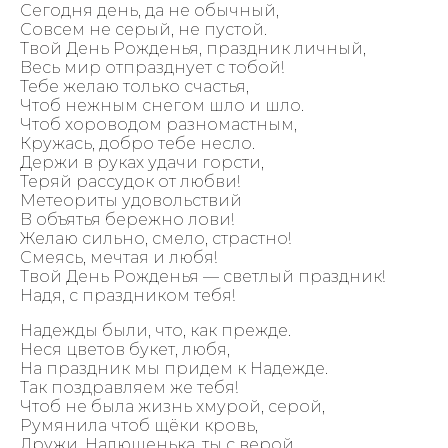
Сегодня день, да не обычный,
Совсем не серый, не пустой.
Твой День Рожденья, праздник личный,
Весь мир отпразднует с тобой!
Тебе желаю только счастья,
Чтоб нежным снегом шло и шло.
Чтоб хороводом разномастным,
Кружась, добро тебе несло.
Держи в руках удачи горсти,
Теряй рассудок от любви!
Метеориты удовольствий
В объятья бережно лови!
Желаю сильно, смело, страстно!
Смеясь, мечтая и любя!
Твой День Рожденья — светлый праздник!
Надя, с праздником тебя!
Надежды были, что, как прежде.
Неся цветов букет, любя,
На праздник мы придем к Надежде.
Так поздравляем же тебя!
Чтоб не была жизнь хмурой, серой,
Румянила чтоб щёки кровь,
Дружи, Надюшенька, ты с верой