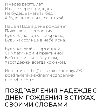
И через десять лет,
И даже через тридцать,
Не будешь знать ты бед,
А будешь петь и веселиться!
Нашей Наде в День рожденья
Пожелаем настроения!
Будь, Надюша, ты прекрасна,
Будь, как солнце в небе, ясна!
Будь веселой, энергичной,
Симпатичной и практичной,
Бей по жизни каблучком,
Хвост держи всегда крючком.
Источник: http://fosik.ru/rozhdeniya/93-
pozdravleniya-s-dnem-rozhdeniya-
nadezhde.html
ПОЗДРАВЛЕНИЯ НАДЕЖДЕ С
ДНЕМ РОЖДЕНИЯ В СТИХАХ,
СВОИМИ СЛОВАМИ