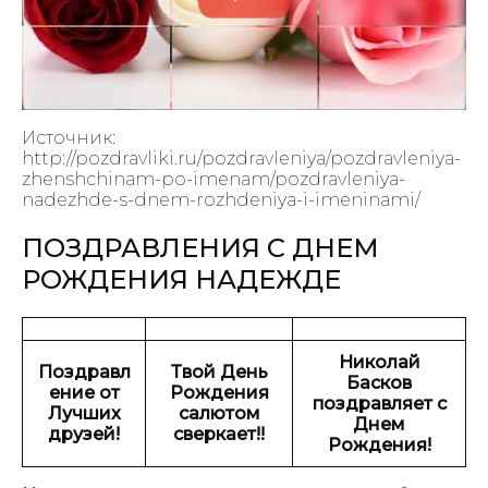
Источник:
http://pozdravliki.ru/pozdravleniya/pozdravleniya-
zhenshchinam-po-imenam/pozdravleniya-
nadezhde-s-dnem-rozhdeniya-i-imeninami/
ПОЗДРАВЛЕНИЯ С ДНЕМ
РОЖДЕНИЯ НАДЕЖДЕ
Николай
Поздравл
Твой День
Басков
ение от
Рождения
поздравляет с
Лучших
салютом
Днем
друзей!
сверкает!!
Рождения!