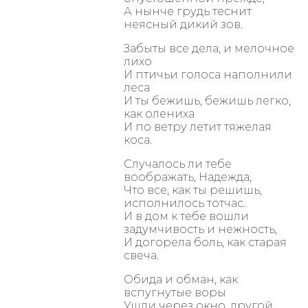
А нынче грудь теснит
неясный дикий зов.
Забыты все дела, и мелочное
лихо
И птичьи голоса наполнили
леса
И ты бежишь, бежишь легко,
как олениха
И по ветру летит тяжелая
коса.
Случалось ли тебе
воображать, Надежда,
Что все, как ты решишь,
исполнилось тотчас.
И в дом к тебе вошли
задумчивость и нежность,
И догорела боль, как старая
свеча.
Обида и обман, как
вспугнутые воры
Ушли через окно, другой