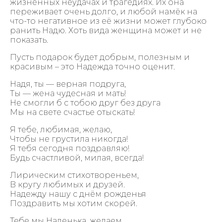
жизненных неудачах и трагедиях. Их она
переживает очень долго, и любой намёк на
что-то негативное из её жизни может глубоко
ранить Надю. Хоть вида женщина может и не
показать.
Пусть подарок будет добрым, полезным и
красивым – это Надежда точно оценит.
Надя, ты — верная подруга,
Ты — жена чудесная и мать!
Не смогли б с тобою друг без друга
Мы на свете счастье отыскать!
Я тебе, любимая, желаю,
Чтобы не грустила никогда!
Я тебя сегодня поздравляю!
Будь счастливой, милая, всегда!
Лирическим стихотвореньем,
В кругу любимых и друзей.
Надежду нашу с днём рожденья
Поздравить мы хотим скорей.
Тебе мы Наденька, желаем