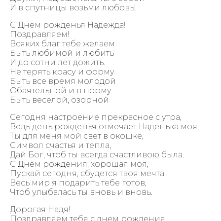
И в спутницы возьми любовь!
С Днем рожденья Надежда!
Поздравляем!
Всяких благ тебе желаем
Быть любимой и любить
И до сотни лет дожить.
Не терять красу и форму
Быть все время молодой
Обаятельной и в норму
Быть веселой, озорной
Сегодня настроение прекрасное с утра,
Ведь день рожденья отмечает Наденька моя,
Ты для меня мой свет в окошке,
Символ счастья и тепла,
Дай Бог, чтоб ты всегда счастливою была.
С Днём рождения, хорошая моя,
Пускай сегодня, сбудется твоя мечта,
Весь мир я подарить тебе готов,
Чтоб улыбалась ты вновь и вновь.
Дорогая Надя!
Поздравляем тебя с днем рождения!