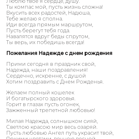
Люблю твое я сердце, душу.
Ты компас мой, пусть жизнь сложна!
Вкусить всех радостей, Надюша,
Тебе желаю я сполна.
Иди всегда прямым маршрутом,
Пусть берегут тебя года.
Навалятся вдруг беды спрутом,
Ты верь, их победишь всегда!
Пожелания Надежде с днем рождения
Прими сегодня в праздник свой,
Надежда, наши поздравления!
Сердечно, искренне, с душой
Хотим поздравить с Днем Рожденья.
Желаем полный кошелек
И богатырского здоровья.
Горит в глазах пусть огонек,
Зажженный трепетной любовью!
Милая Надежда, солнышком сияй,
Светлою красою мир весь озаряй.
Пусть любовью Ангел путь украсит твой,
Яркими цветами, вечною весной.