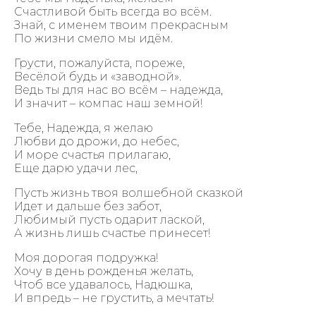
Счастливой быть всегда во всём.
Знай, с именем твоим прекрасным
По жизни смело мы идём.
Грусти, пожалуйста, пореже,
Весёлой будь и «заводной».
Ведь ты для нас во всём – надежда,
И значит – компас наш земной!
Тебе, Надежда, я желаю
Любви до дрожи, до небес,
И море счастья прилагаю,
Еще дарю удачи лес,
Пусть жизнь твоя волшебной сказкой
Идет и дальше без забот,
Любимый пусть одарит лаской,
А жизнь лишь счастье принесет!
Моя дорогая подружка!
Хочу в день рожденья желать,
Чтоб все удавалось, Надюшка,
И впредь – не грустить, а мечтать!