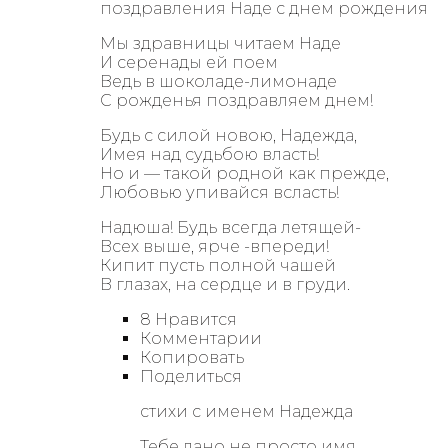
поздравления Наде с днем рождения
Мы здравницы читаем Наде
И серенады ей поем
Ведь в шоколаде-лимонаде
С рожденья поздравляем днем!
Будь с силой новою, Надежда,
Имея над судьбою власть!
Но и — такой родной как прежде,
Любовью упивайся всласть!
Надюша! Будь всегда летящей-
Всех выше, ярче -впереди!
Кипит пусть полной чашей
В глазах, на сердце и в груди.
8 Нравится
Комментарии
Копировать
Поделиться
стихи с именем Надежда
Тебе дано не просто имя,