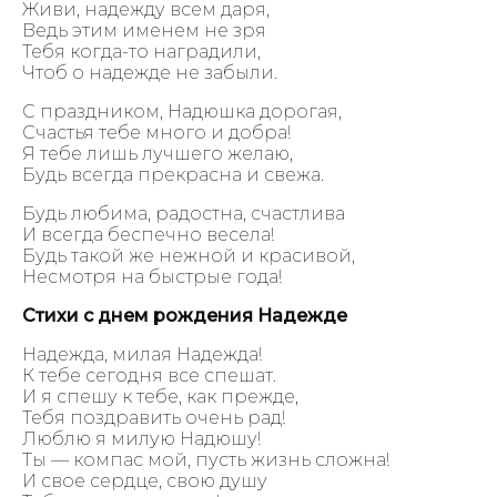
Живи, надежду всем даря,
Ведь этим именем не зря
Тебя когда-то наградили,
Чтоб о надежде не забыли.
С праздником, Надюшка дорогая,
Счастья тебе много и добра!
Я тебе лишь лучшего желаю,
Будь всегда прекрасна и свежа.
Будь любима, радостна, счастлива
И всегда беспечно весела!
Будь такой же нежной и красивой,
Несмотря на быстрые года!
Стихи с днем рождения Надежде
Надежда, милая Надежда!
К тебе сегодня все спешат.
И я спешу к тебе, как прежде,
Тебя поздравить очень рад!
Люблю я милую Надюшу!
Ты — компас мой, пусть жизнь сложна!
И свое сердце, свою душу