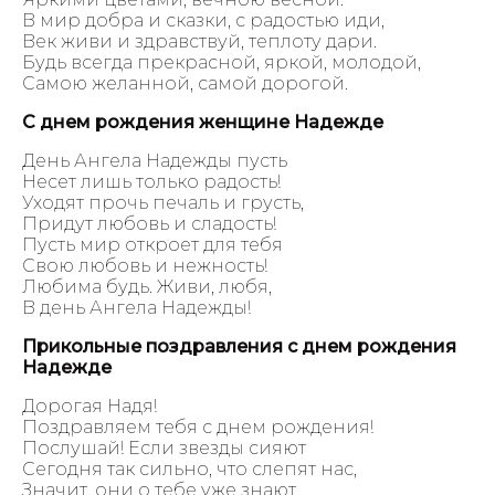
В мир добра и сказки, с радостью иди,
Век живи и здравствуй, теплоту дари.
Будь всегда прекрасной, яркой, молодой,
Самою желанной, самой дорогой.
С днем рождения женщине Надежде
День Ангела Надежды пусть
Несет лишь только радость!
Уходят прочь печаль и грусть,
Придут любовь и сладость!
Пусть мир откроет для тебя
Свою любовь и нежность!
Любима будь. Живи, любя,
В день Ангела Надежды!
Прикольные поздравления с днем рождения
Надежде
Дорогая Надя!
Поздравляем тебя с днем рождения!
Послушай! Если звезды сияют
Сегодня так сильно, что слепят нас,
Значит, они о тебе уже знают,