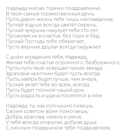
Надежда милая, прими поздравленья,
В твой самый торжественный день,
Пусть дарит жизнь тебе лишь наслажденье,
Пускай в душе всегда цветёт сирень.
Пускай кукушка накукует тебе сто лет,
Проживи их в счастье, без горя и бед,
Пускай Господь тебя оберегает,
Пусть верные друзья всегда окружают.
С днём рождения тебя, Надежда,
Желаю тебе счастья огромного, безбрежного,
Пусть путь твой освещает яркая звезда,
Здоровье крепким будет пусть всегда.
Пусть завтра будет лучше, чем вчера,
Пускай везёт тебе во всём, всегда,
Пусть будет полной чашей дом,
Пусть радость и удача поселятся в нём.
Надежда, ты, как солнышко сияешь,
Своим советом всем помогаешь,
Добра, красива, нежна и умна,
У тебя всегда открытая, добрая душа.
С личным праздником тебя поздравляем,