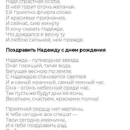
Надя страстная особа,
В ней горит огонь желанья.
Ей приятно флирта слово
И красивые признания.
И сейчас, сию минуту
Я хочу сказать Надежде,
Что дождался я весну ту
И люблю сильней, чем прежде.
Поздравить Надежду с днем рождения
Надежда – путеводная звезда,
Очаг горящий, талая вода,
Бегущая весною по земле.
С Надеждою становится светлей
И в самый мрачный, самый темный час.
Она – огонь небесный среди нас.
Так пусть же будут дни ее ясны,
Весельем, счастьем, красками полны!
Приятней сердцу нет картины,
К тебе сегодня все спешат —
Твои сегодня именины,
И я тебя поздравить рад.