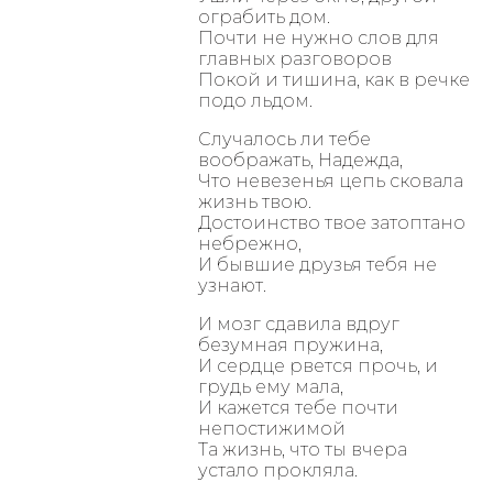
ограбить дом.
Почти не нужно слов для
главных разговоров
Покой и тишина, как в речке
подо льдом.
Случалось ли тебе
воображать, Надежда,
Что невезенья цепь сковала
жизнь твою.
Достоинство твое затоптано
небрежно,
И бывшие друзья тебя не
узнают.
И мозг сдавила вдруг
безумная пружина,
И сердце рвется прочь, и
грудь ему мала,
И кажется тебе почти
непостижимой
Та жизнь, что ты вчера
устало прокляла.