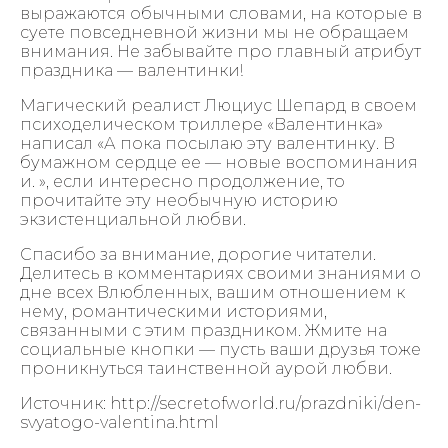
выражаются обычными словами, на которые в
суете повседневной жизни мы не обращаем
внимания. Не забывайте про главный атрибут
праздника — валентинки!
Магический реалист Люциус Шепард в своем
психоделическом триллере «Валентинка»
написал «А пока посылаю эту валентинку. В
бумажном сердце ее — новые воспоминания
и. », если интересно продолжение, то
прочитайте эту необычную историю
экзистенциальной любви.
Спасибо за внимание, дорогие читатели.
Делитесь в комментариях своими знаниями о
дне всех Влюбленных, вашим отношением к
нему, романтическими историями,
связанными с этим праздником. Жмите на
социальные кнопки — пусть ваши друзья тоже
проникнуться таинственной аурой любви.
Источник: http://secretofworld.ru/prazdniki/den-
svyatogo-valentina.html