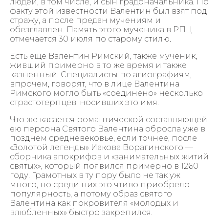
людей, в том числе, и сын градоначальника. По
факту этой известности Валентин был взят под
стражу, а после предан мучениям и
обезглавлен. Память этого мученика в РПЦ
отмечается 30 июля по старому стилю.
Есть еще Валентин Римский, также мученик,
живший примерно в то же время и также
казненный. Специалисты по агиографиям,
впрочем, говорят, что в лице Валентина
Римского могло быть «соединено» несколько
страстотерпцев, носивших это имя.
Что же касается романтической составляющей,
ею персона Святого Валентина обросла уже в
позднем средневековье, если точнее, после
«Золотой легенды» Иакова Ворагинского —
сборника апокрифов и «занимательных житий
святых», который появился примерно в 1260
году. Грамотных в ту пору было не так уж
много, но среди них это чтиво приобрело
популярность, а потому образ святого
Валентина как покровителя «молодых и
влюбленных» быстро закрепился.