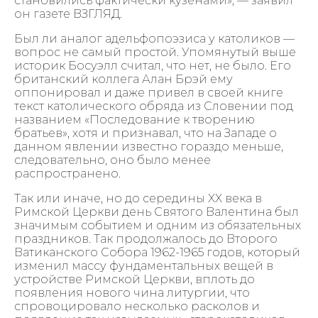
становились фактически кузенами», — заявил
он газете ВЗГЛЯД.
Был ли аналог адельфопоэзиса у католиков —
вопрос не самый простой. Упомянутый выше
историк Босуэлл считал, что нет, не было. Его
британский коллега Алан Брэй ему
оппонировал и даже привел в своей книге
текст католического обряда из Словении под
названием «Последование к творению
братьев», хотя и признавал, что на Западе о
данном явлении известно гораздо меньше,
следовательно, оно было менее
распространено.
Так или иначе, но до середины XX века в
Римской Церкви день Святого Валентина был
значимым событием и одним из обязательных
праздников. Так продолжалось до Второго
Ватиканского Собора 1962-1965 годов, который
изменил массу фундаментальных вещей в
устройстве Римской Церкви, вплоть до
появления нового чина литургии, что
спровоцировало несколько расколов и