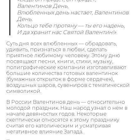
Валентинов День,
Влюбленных день настает, Валентинов
День.
Кольцо тебе протяну — ты его надень,
И да хранит нас Святой Валентин!»
Суть дня всех влюбленных — обрадовать,
удивить, признаться в любви, сделать
приятное любимому человеку. Этому дню
посвящают песни, книги, стихи, музыку,
полиграфические компании изготавливают
большие количества готовых валентинок
(бумажных открыток в форме сердечек),
воздушных шаров, сувениров с тематической
символикой.
В России Валентинов день — относительно
молодой праздник. Наш народ узнал о нем в
начале девяностых годов. Некоторые
скептически относятся к этому празднику
считая его католическим и усматривая
негативное влияние Запада.