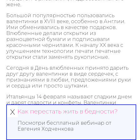
жене.
Большой популярностью пользовались
валентинки в XVIII веке, особенно в Англии.
Ими обменивались в качестве подарков.
Влюбленные делали открытки из
разноцветной бумаги и подписывали
красочными чернилами. К началу XX века с
улучшением технологии печати печатные
открытки стали заменять рукописные.
Сегодня в День влюбленных принято дарить
друг другу валентинки в виде сердечек, с
признаниями в любви, предложениями руки
и сердца или просто шутками.
Итальянцы 14 февраля называют сладким днем
и дарят сладости и конфеты. Валентинки
х
посылают по почте в розовом конверте без
Как перестать жить в бедности?
обратного адреса.
Посмотри бесплатный вебинар от
В Дании обычно посылают друг другу
Евгения Ходченкова
засушенные белые цветы, а в Испании верхом
страсти считается отправить любовное