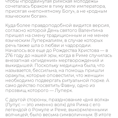
чтобы «продвинутая римская молодежь»
сочеталась браком в пику воле императора,
присягая «непонятному Богу», а не «родным
языческим богам».
Куда более правдоподобной видится версия,
согласно которой День святого Валентина
пришел на смену традиционным и не менее
языческим Луперкалиям, в случае которых
речь также шла о любви и чадородии.
Началось все еще до Рождества Христова — в
276 году до нашей эры, когда в Риме случилась
внезапная «эпидемия» мертворождений и
выкидышей. Поскольку медицина была, что
называется, бессильна, на помощь пришли
оракулы, которые оповестили, что женщин
необходимо подвергать ритуальной порке. А
само действо посвятить Фавну, одно из
прозвищ которого — Луперк.
С другой стороны, празднование «дня волка»
(Лупус — это именно волк) для Рима с его
легендой о Ромуле и Реме, выкормленными
волчицей, было весьма символичным. В итоге