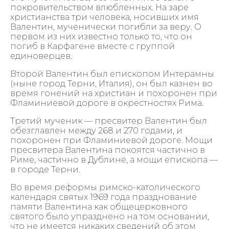
покровительством влюбленных. На заре
христианства три человека, носивших имя
Валентин, мученически погибли за веру. О
первом из них известно только то, что он
погиб в Карфагене вместе с группой
единоверцев.
Второй Валентин был епископом Интерамны
(ныне город Терни, Италия), он был казнен во
время гонений на христиан и похоронен при
Фламиниевой дороге в окрестностях Рима.
Третий мученик — пресвитер Валентин был
обезглавлен между 268 и 270 годами, и
похоронен при Фламиниевой дороге. Мощи
пресвитера Валентина покоятся частично в
Риме, частично в Дублине, а мощи епископа —
в городе Терни.
Во время реформы римско-католического
календаря святых 1969 года празднование
памяти Валентина как общецерковного
святого было упразднено на том основании,
что не имеется никаких сведений об этом