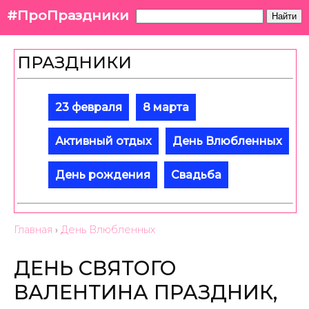
#ПроПраздники
Найти
ПРАЗДНИКИ
23 февраля
8 марта
Активный отдых
День Влюбленных
День рождения
Свадьба
Главная
›
День Влюбленных
ДЕНЬ СВЯТОГО
ВАЛЕНТИНА ПРАЗДНИК,