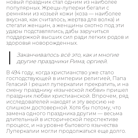
новый праздник стал одним из наиболее
популярных. Жрецы-луперки бегали с
ремнями из козьей кожи (коза — наиболее
вкусная, как считалось, жертва для волка) и
стегали женщин, а женщины охотно под эти
удары подставлялись, дабы заручиться
поддержкой высших сил ради легких родов и
здоровья новорожденных.
Заканчивалось всё это, как и многие
другие праздники Рима, оргией.
В 494 году, когда христианство уже стало
господствующей в империи религией, Папа
Геласий I решил луперкалии прекратить, и на
смену празднику «языческой любви» пришел
праздник любви христианской. Впрочем, ряд
исследователей находят и эту версию не
слишком достоверной. Хотя бы потому, что
замена одного праздника другим — весьма
длительный в исторической перспективе
процесс, и на уровне бытового язычества
Луперкалии могли продолжаться еще долго.