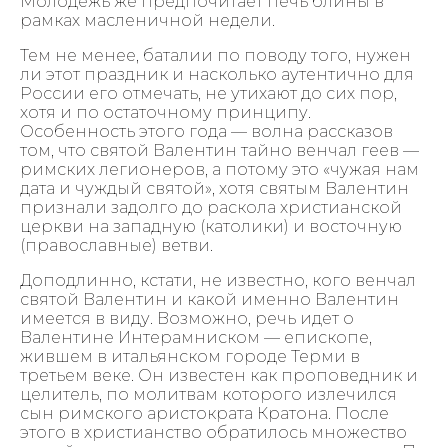
Молодежь же предпочитает печь блины в
рамках масленичной недели.
Тем не менее, баталии по поводу того, нужен
ли этот праздник и насколько аутентично для
России его отмечать, не утихают до сих пор,
хотя и по остаточному принципу.
Особенность этого года — волна рассказов
том, что святой Валентин тайно венчал геев —
римских легионеров, а потому это «чужая нам
дата и чуждый святой», хотя святым Валентин
признали задолго до раскола христианской
церкви на западную (католики) и восточную
(православные) ветви.
Доподлинно, кстати, не известно, кого венчал
святой Валентин и какой именно Валентин
имеется в виду. Возможно, речь идет о
Валентине Интерамниском — епископе,
жившем в итальянском городе Терми в
третьем веке. Он известен как проповедник и
целитель, по молитвам которого излечился
сын римского аристократа Кратона. После
этого в христианство обратилось множество