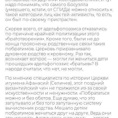
надо понимать, что самого Босуэлла
(умершего, кстати, от СПИДа) можно относить к
такой категории лиц как гей-активисты, то есть,
он был по-своему пристрастен.
Скорее всего, от адельфопоэзиса отказались
по причине крайней политизации этого
«братотворения». Кроме того, были не до
конца прояснены родственные связи таких
побратимов. Церковь приравнивало
духовное родство к кровному. Раз так,
возникает вопрос — могли ли жениться дети
прошедших адельфопоэзис «братьев»? В
народе считали, что нет, не могли.
По мнению специалиста по истории Церкви
игумена Афанасий (Селичев), этот поздний
византийский чин не прижился из-за своей
искусственности и ненужности. «Побрататься
можно и без обетов. Еще думаю, что это
запутывало и без того запутанную систему
вычисления родства. Мешало детям
побратимов жениться друг на друге. Ведь они