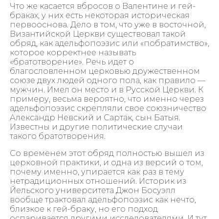
Что же касается вбросов о Валентине и гей-
браках, у них есть некоторая историческая
первооснова. Дело в том, что уже в восточной,
Византийской Церкви существовал такой
обряд, как адельфопоэзис или «побратимство»,
которое корректнее называть
«братотворение». Речь идет о
благословленном церковью дружественном
союзе двух людей одного пола, как правило —
мужчин. Имел он место и в Русской Церкви. К
примеру, весьма вероятно, что именно через
адельфопоэзис скрепляли свое союзничество
Александр Невский и Сартак, сын Батыя.
Известны и другие политические случаи
такого братотворения.
Со временем этот обряд полностью вышел из
церковной практики, и одна из версий о том,
почему именно, упирается как раз в тему
нетрадиционных отношений. Историк из
Йельского университета Джон Босуэлл
вообще трактовал адельфопоэзис как нечто,
близкое к гей-браку, но его подход
оспаривается другими исследователями. И тут