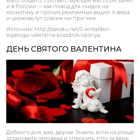
мало общего. Соответствующее место он занял
и в России — как повод для скидок на
косметику и прочих рекламных акций. А вера
и церковь тут совсем ни при чем.
Источник: http://zaxvatu.net/3-lenta/den-
svyatogo-valentina-prazdnik-istoriya
ДЕНЬ СВЯТОГО ВАЛЕНТИНА
Доброго дня, вам, друзья. Знаете, если на улице
остановить человека и спросить: «Что за день