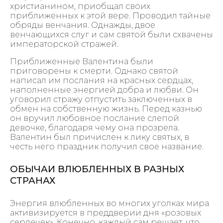
христианином, приобщал своих
приближенных к этой вере. Проводил тайные
обряды венчания. Однажды, двое
венчающихся слуг и сам святой были схвачены
императорской стражей.
Приближенные Валентина были
приговорены к смерти. Однако святой
написал им послания на красных сердцах,
наполненные энергией добра и любви. Он
уговорил стражу отпустить заключенных в
обмен на собственную жизнь. Перед казнью
он вручил любовное послание слепой
девочке, благодаря чему она прозрела.
Валентин был причислен к лику святых, в
честь него праздник получил свое название.
ОБЫЧАИ ВЛЮБЛЕННЫХ В РАЗНЫХ
СТРАНАХ
Энергия влюбленных во многих уголках мира
активизируется в преддверии дня «розовых
сердечек». Конечно, каждый сам решает, что