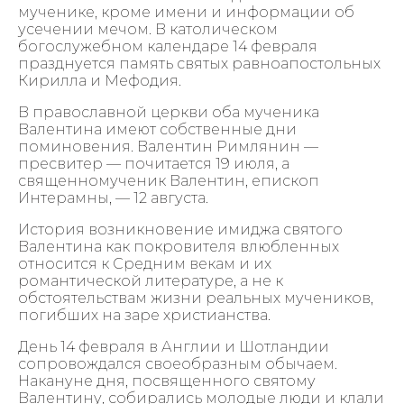
мученике, кроме имени и информации об
усечении мечом. В католическом
богослужебном календаре 14 февраля
празднуется память святых равноапостольных
Кирилла и Мефодия.
В православной церкви оба мученика
Валентина имеют собственные дни
поминовения. Валентин Римлянин —
пресвитер — почитается 19 июля, а
священномученик Валентин, епископ
Интерамны, — 12 августа.
История возникновение имиджа святого
Валентина как покровителя влюбленных
относится к Средним векам и их
романтической литературе, а не к
обстоятельствам жизни реальных мучеников,
погибших на заре христианства.
День 14 февраля в Англии и Шотландии
сопровождался своеобразным обычаем.
Накануне дня, посвященного святому
Валентину, собирались молодые люди и клали