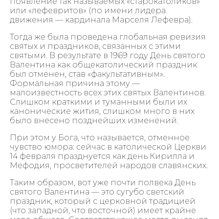
появление так называемых «старокатоликов»
или «лефевритов» (по имени лидера
движения — кардинала Марселя Лефевра).
Тогда же была проведена глобальная ревизия
святых и праздников, связанных с этими
святыми. В результате в 1969 году День святого
Валентина как общекатолический праздник
был отменен, став «факультативным».
Формальная причина этому —
малоизвестность всех этих святых Валентинов.
Слишком краткими и туманными были их
канонические жития, слишком много в них
было внесено позднейших изменений.
При этом у Бога, что называется, отменное
чувство юмора: сейчас в католической Церкви
14 февраля празднуется как день Кирилла и
Мефодия, просветителей народов славянских.
Таким образом, вот уже почти полвека День
святого Валентина — это сугубо светский
праздник, который с церковной традицией
(что западной, что восточной) имеет крайне