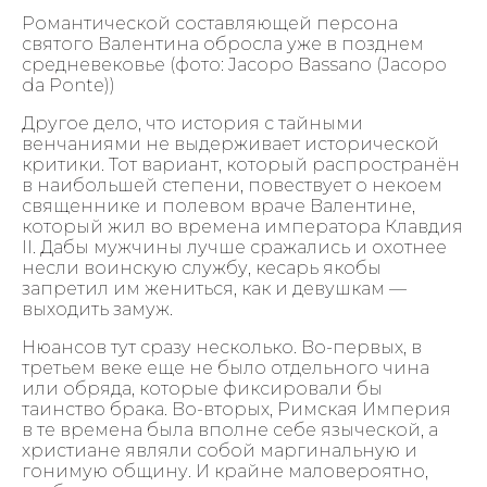
Романтической составляющей персона
святого Валентина обросла уже в позднем
средневековье (фото: Jacopo Bassano (Jacopo
da Ponte))
Другое дело, что история с тайными
венчаниями не выдерживает исторической
критики. Тот вариант, который распространён
в наибольшей степени, повествует о некоем
священнике и полевом враче Валентине,
который жил во времена императора Клавдия
II. Дабы мужчины лучше сражались и охотнее
несли воинскую службу, кесарь якобы
запретил им жениться, как и девушкам —
выходить замуж.
Нюансов тут сразу несколько. Во-первых, в
третьем веке еще не было отдельного чина
или обряда, которые фиксировали бы
таинство брака. Во-вторых, Римская Империя
в те времена была вполне себе языческой, а
христиане являли собой маргинальную и
гонимую общину. И крайне маловероятно,