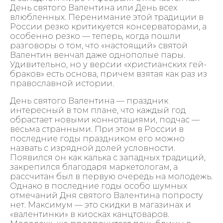
День святого Валентина или День всех
влюбленных. Перенимание этой традиции в
России резко критикуется консерваторами, а
особенно резко — теперь, когда пошли
разговоры о том, что «настоящий» святой
Валентин венчал даже однополые пары.
Удивительно, но у версии «христианских гей-
браков» есть основа, причем взятая как раз из
православной истории.
День святого Валентина — праздник
интересный в том плане, что каждый год
обрастает новыми коннотациями, подчас —
весьма странными. При этом в России в
последние годы праздником его можно
назвать с изрядной долей условности.
Появился он как калька с западных традиций,
закрепился благодаря маркетологам, а
рассчитан был в первую очередь на молодежь.
Однако в последние годы особо шумных
отмечаний Дня святого Валентина попросту
нет. Максимум — это скидки в магазинах и
«валентинки» в киосках канцтоваров.