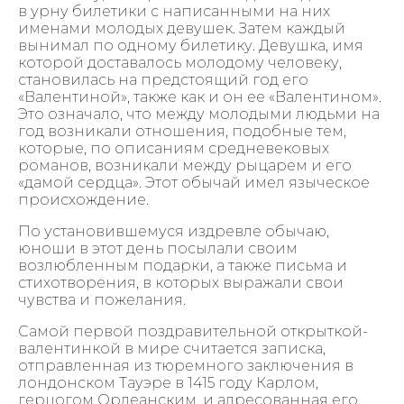
в урну билетики с написанными на них
именами молодых девушек. Затем каждый
вынимал по одному билетику. Девушка, имя
которой доставалось молодому человеку,
становилась на предстоящий год его
«Валентиной», также как и он ее «Валентином».
Это означало, что между молодыми людьми на
год возникали отношения, подобные тем,
которые, по описаниям средневековых
романов, возникали между рыцарем и его
«дамой сердца». Этот обычай имел языческое
происхождение.
По установившемуся издревле обычаю,
юноши в этот день посылали своим
возлюбленным подарки, а также письма и
стихотворения, в которых выражали свои
чувства и пожелания.
Самой первой поздравительной открыткой-
валентинкой в мире считается записка,
отправленная из тюремного заключения в
лондонском Тауэре в 1415 году Карлом,
герцогом Орлеанским, и адресованная его