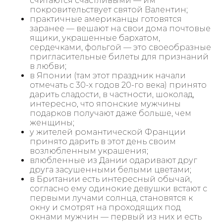
считаются счастливыми — им
покровительствует святой Валентин;
практичные американцы готовятся
заранее — вешают на свои дома почтовые
ящики, украшенные бархатом,
сердечками, фольгой — это своеобразные
пригласительные билеты для признаний
в любви;
в Японии (там этот праздник начали
отмечать с 30-х годов 20-го века) принято
дарить сладости, в частности, шоколад,
интересно, что японские мужчины
подарков получают даже больше, чем
женщины;
у жителей романтической Франции
принято дарить в этот день своим
возлюбленным украшения;
влюбленные из Дании одаривают друг
друга засушенными белыми цветами;
в Британии есть интересный обычай,
согласно ему одинокие девушки встают с
первыми лучами солнца, становятся к
окну и смотрят на проходящих под
окнами мужчин — первый из них и есть