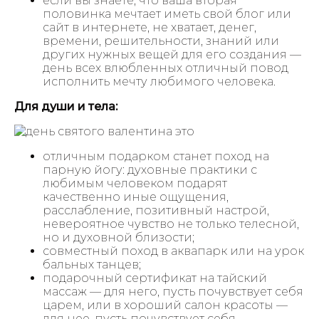
если вы знаете, что ваша вторая
половинка мечтает иметь свой блог или
сайт в интернете, не хватает, денег,
времени, решительности, знаний или
других нужных вещей для его создания —
день всех влюбленных отличный повод
исполнить мечту любимого человека.
Для души и тела:
отличным подарком станет поход на
парную йогу: духовные практики с
любимым человеком подарят
качественно иные ощущения,
расслабление, позитивный настрой,
невероятное чувство не только телесной,
но и духовной близости;
совместный поход в аквапарк или на урок
бальных танцев;
подарочный сертификат на тайский
массаж — для него, пусть почувствует себя
царем, или в хороший салон красоты —
для нее, пусть почувствует себя