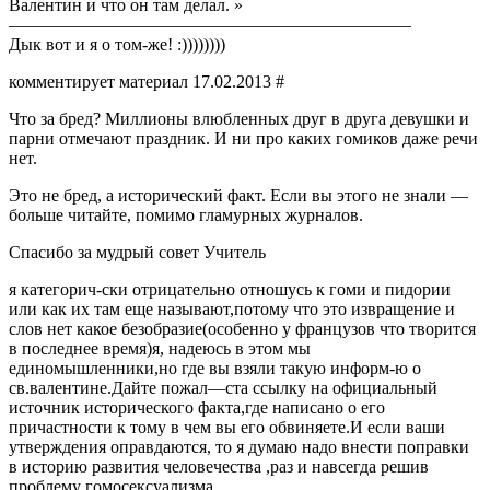
Валентин и что он там делал. »
———————————————————————
Дык вот и я о том-же! :))))))))
комментирует материал 17.02.2013 #
Что за бред? Миллионы влюбленных друг в друга девушки и
парни отмечают праздник. И ни про каких гомиков даже речи
нет.
Это не бред, а исторический факт. Если вы этого не знали —
больше читайте, помимо гламурных журналов.
Спасибо за мудрый совет Учитель
я категорич-ски отрицательно отношусь к гоми и пидории
или как их там еще называют,потому что это извращение и
слов нет какое безобразие(особенно у французов что творится
в последнее время)я, надеюсь в этом мы
единомышленники,но где вы взяли такую информ-ю о
св.валентине.Дайте пожал—ста ссылку на официальный
источник исторического факта,где написано о его
причастности к тому в чем вы его обвиняете.И если ваши
утверждения оправдаются, то я думаю надо внести поправки
в историю развития человечества ,раз и навсегда решив
проблему гомосексуализма.