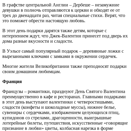
В графстве центральной Англии – Дербеше – незамужние
девушки в полночь отправляются к церкви и обходят ее от
трех до двенадцати раз, читая специальные стихи. Верят, что
это поможет обрести настоящую любовь.
В этот день подарки дарятся также детям, которые с
нетерпением ждут, что Джек-Валентин принесет под дверь их
дома разные вкусности и сладости.
В Уэльсе самый популярный подарок – деревянные ложки с
вырезанными ключами с замками в окружении сердечек.
Многие жители Великобритании также преподносят подарки
своим домашним любимцам.
Франция
Французы – романтики, празднуют День Святого Валентина
преимущественно в кафе и ресторанах. Главными подарками
в этот день выступают валентинки с четверостишьями,
сладости (конфеты и шоколадные муссы), нижнее белье,
сувениры с сердечками, изображением целующихся птиц,
купидонов со стрелами, драгоценности, выигрышные
лотерейные билеты, путешествия, искусственные «говорящие
признание в любви» цветы, колбасная нарезка в форме