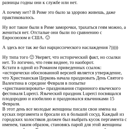
разницы годны они к службе или нет.
А почему нет? В Риме это было за здорово живешь, даже
практиковалось.
Ну вот такие были в Риме заморочки, трахаться геям можно, а
жениться нет. Отсталые они были по сравнению с
Евросоюзом и США. 🙂
А здесь все так же бал нарциссического наслаждения ?)))))
Ну типа того 🙂 Уверяет, что исторический факт, но ссылки
нет. То логично, что геям виднее, то наоборот.
Кстати в одной из Романом приведенных ссылок:
«исторически обоснованной версией является утверждение,
что Христианская Церковь начала праздновать День Святого
Валентина в середине Февраля в попытке
«христианизировать» празднования старинного языческого
фестиваля Luperci. Языческий праздник Luperci посвящался
плодородию и изобилию и праздновался язычниками 15
Февраля.
В этот день все молодые женщины писали свои имена на
кусках пергамента и бросали их в большой сосуд. Каждый из
городских холостяков должен был выбрать кусок пергамента с
именем, таким образом, становясь парой для этой женщины