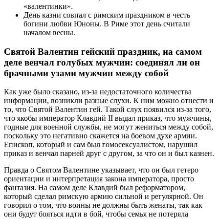
«валентинки».
День казни совпал с римским праздником в честь
богини любви Юноны. В Риме этот день считали
началом весны.
Святой Валентин гейский праздник, на самом
деле венчал голубых мужчин: соединял ли он
брачными узами мужчин между собой
Как уже было сказано, из-за недостаточного количества
информации, возникли разные слухи. К ним можно отнести и
то, что Святой Валентин гей. Такой слух появился из-за того,
что якобы император Клавдий II выдал приказ, что мужчины,
годные для военной службы, не могут жениться между собой,
поскольку это негативно скажется на боевом духе армии.
Епископ, который и сам был гомосексуалистом, нарушил
приказ и венчал парней друг с другом, за что он и был казнен.
Правда о Святом Валентине указывает, что он был гетеро
ориентации и интерпретация закона императора, просто
фантазия. На самом деле Клавдий был реформатором,
который сделал римскую армию сильной и регулярной. Он
говорил о том, что воины не должны быть женаты, так как
они будут бояться идти в бой, чтобы семья не потеряла