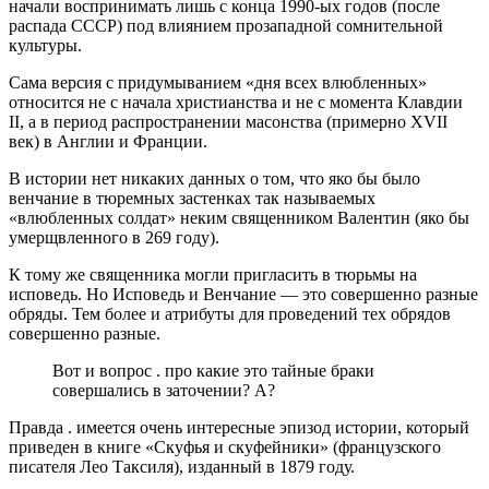
начали воспринимать лишь с конца 1990-ых годов (после
распада СССР) под влиянием прозападной сомнительной
культуры.
Сама версия с придумыванием «дня всех влюбленных»
относится не с начала христианства и не с момента Клавдии
II, а в период распространении масонства (примерно XVII
век) в Англии и Франции.
В истории нет никаких данных о том, что яко бы было
венчание в тюремных застенках так называемых
«влюбленных солдат» неким священником Валентин (яко бы
умерщвленного в 269 году).
К тому же священника могли пригласить в тюрьмы на
исповедь. Но Исповедь и Венчание — это совершенно разные
обряды. Тем более и атрибуты для проведений тех обрядов
совершенно разные.
Вот и вопрос . про какие это тайные браки
совершались в заточении? А?
Правда . имеется очень интересные эпизод истории, который
приведен в книге «Скуфья и скуфейники» (французского
писателя Лео Таксиля), изданный в 1879 году.