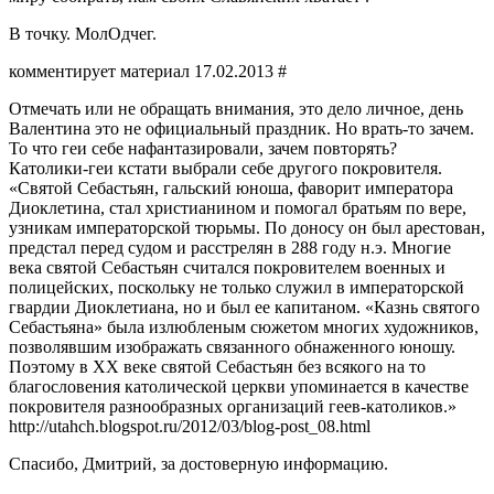
В точку. МолОдчег.
комментирует материал 17.02.2013 #
Отмечать или не обращать внимания, это дело личное, день
Валентина это не официальный праздник. Но врать-то зачем.
То что геи себе нафантазировали, зачем повторять?
Католики-геи кстати выбрали себе другого покровителя.
«Святой Себастьян, гальский юноша, фаворит императора
Диоклетина, стал христианином и помогал братьям по вере,
узникам императорской тюрьмы. По доносу он был арестован,
предстал перед судом и расстрелян в 288 году н.э. Многие
века святой Себастьян считался покровителем военных и
полицейских, поскольку не только служил в императорской
гвардии Диоклетиана, но и был ее капитаном. «Казнь святого
Себастьяна» была излюбленым сюжетом многих художников,
позволявшим изображать связанного обнаженного юношу.
Поэтому в ХХ веке святой Себастьян без всякого на то
благословения католической церкви упоминается в качестве
покровителя разнообразных организаций геев-католиков.»
http://utahch.blogspot.ru/2012/03/blog-post_08.html
Спасибо, Дмитрий, за достоверную информацию.