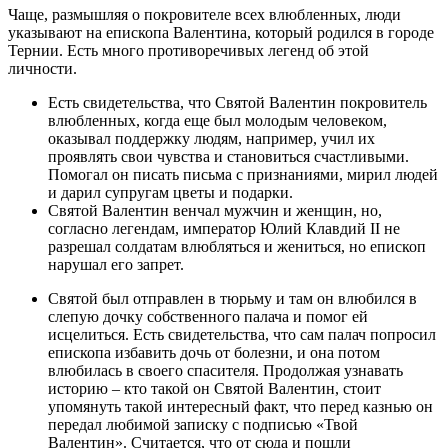
Чаще, размышляя о покровителе всех влюбленных, люди
указывают на епископа Валентина, который родился в городе
Тернии. Есть много противоречивых легенд об этой
личности.
Есть свидетельства, что Святой Валентин покровитель
влюбленных, когда еще был молодым человеком,
оказывал поддержку людям, например, учил их
проявлять свои чувства и становиться счастливыми.
Помогал он писать письма с признаниями, мирил людей
и дарил супругам цветы и подарки.
Святой Валентин венчал мужчин и женщин, но,
согласно легендам, император Юлий Клавдий ІІ не
разрешал солдатам влюбляться и жениться, но епископ
нарушал его запрет.
Святой был отправлен в тюрьму и там он влюбился в
слепую дочку собственного палача и помог ей
исцелиться. Есть свидетельства, что сам палач попросил
епископа избавить дочь от болезни, и она потом
влюбилась в своего спасителя. Продолжая узнавать
историю – кто такой он Святой Валентин, стоит
упомянуть такой интересный факт, что перед казнью он
передал любимой записку с подписью «Твой
Валентин». Считается, что от сюда и пошли