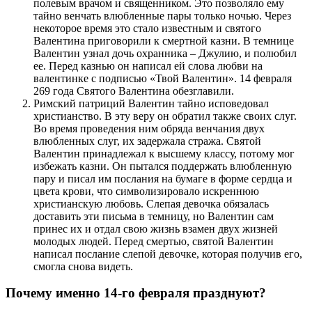
полевым врачом и священником. Это позволяло ему
тайно венчать влюбленные пары только ночью. Через
некоторое время это стало известным и святого
Валентина приговорили к смертной казни. В темнице
Валентин узнал дочь охранника – Джулию, и полюбил
ее. Перед казнью он написал ей слова любви на
валентинке с подписью «Твой Валентин». 14 февраля
269 года Святого Валентина обезглавили.
Римский патриций Валентин тайно исповедовал
христианство. В эту веру он обратил также своих слуг.
Во время проведения ним обряда венчания двух
влюбленных слуг, их задержала стража. Святой
Валентин принадлежал к высшему классу, потому мог
избежать казни. Он пытался поддержать влюбленную
пару и писал им послания на бумаге в форме сердца и
цвета крови, что символизировало искреннюю
христианскую любовь. Слепая девочка обязалась
доставить эти письма в темницу, но Валентин сам
принес их и отдал свою жизнь взамен двух жизней
молодых людей. Перед смертью, святой Валентин
написал послание слепой девочке, которая получив его,
смогла снова видеть.
Почему именно 14-го февраля празднуют?