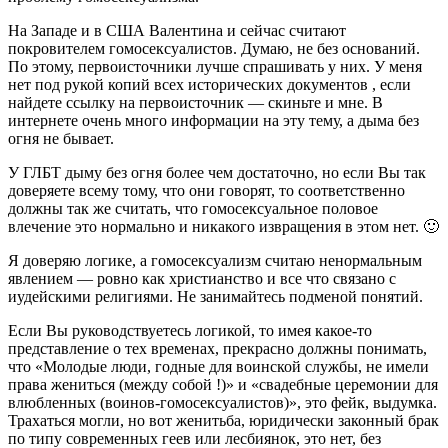
На Западе и в США Валентина и сейчас считают
покровителем гомосексуалистов. Думаю, не без оснований.
По этому, первоисточники лучше спрашивать у них. У меня
нет под рукой копий всех исторических документов , если
найдете ссылку на первоисточник — скиньте и мне. В
интернете очень много информации на эту тему, а дыма без
огня не бывает.
У ГЛБТ дыму без огня более чем достаточно, но если Вы так
доверяете всему тому, что они говорят, то соответственно
должны так же считать, что гомосексуальное половое
влечение это нормально и никакого извращения в этом нет. 🙂
Я доверяю логике, а гомосексуализм считаю ненормальным
явлением — ровно как христианство и все что связано с
иудейскими религиями. Не занимайтесь подменой понятий.
Если Вы руководствуетесь логикой, то имея какое-то
представление о тех временах, прекрасно должны понимать,
что «Молодые люди, годные для воинской службы, не имели
права жениться (между собой !)» и «свадебные церемонии для
влюбленных (воинов-гомосексуалистов)», это фейк, выдумка.
Трахаться могли, но вот женитьба, юридически законный брак
по типу современных геев или лесбиянок, это нет, без