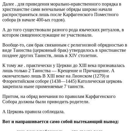
Далее . для приведения морально-нравственного порядка в
христианстве сами венчальные обряды широко начали
распространяться лишь после Карфагенского Поместного
собора (в начале 400-ых годов).
А до того существовали разного рода языческих ритуалов, в
котором священнослужащие не участвовали.
Вообще-то, сам брак связанным с религиозной обрядностью в
виде Таинства (церковный брак) утвердилось в христианстве
позднее других Таинств, лишь в XIV столетии.
К тому же . практически у Церкви до XIII века признавалась
лишь только 2 Таинства — Крещение и Причащение. А
окончательно лишь В XIII веке на Лионском (1279) и
Флорентийском соборе (1438—1445) Католическая церковь
закрепила ныне применяемые 7 таинств.
Притом, на обряд венчания по правилам Карфагенского
Собора должны были приводить родители.
А Церковь правила соблюдала.
Вот и напрашивается само собой вытекающий вывод: