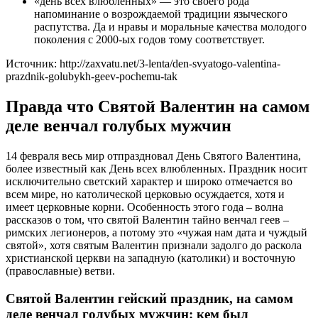
«день всех влюбленных» — это своего рода
напоминание о возрождаемой традиции языческого
распутства. Да и нравы и моральные качества молодого
поколения с 2000-ых годов тому соответствует.
Источник: http://zaxvatu.net/3-lenta/den-svyatogo-valentina-
prazdnik-golubykh-geev-pochemu-tak
Правда что Святой Валентин на самом
деле венчал голубых мужчин
14 февраля весь мир отпраздновал День Святого Валентина,
более известный как День всех влюбленных. Праздник носит
исключительно светский характер и широко отмечается во
всем мире, но католической церковью осуждается, хотя и
имеет церковные корни. Особенность этого года – волна
рассказов о том, что святой Валентин тайно венчал геев –
римских легионеров, а потому это «чужая нам дата и чуждый
святой», хотя святым Валентин признали задолго до раскола
христианской церкви на западную (католики) и восточную
(православные) ветви.
Святой Валентин гейский праздник, на самом
деле венчал голубых мужчин: кем был