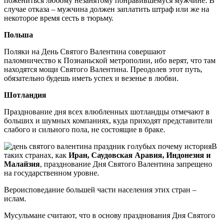
пожениться любому незанятому понравившемуся мужчине. В
случае отказа – мужчина должен заплатить штраф или же на
некоторое время сесть в тюрьму.
Польша
Поляки на День Святого Валентина совершают
паломничество к Познаньской метрополии, ибо верят, что там
находятся мощи Святого Валентина. Преодолев этот путь,
обязательно будешь иметь успех и везенье в любви.
Шотландия
Празднование дня всех влюбленных шотландцы отмечают в
больших и шумных компаниях, куда приходят представители
слабого и сильного пола, не состоящие в браке.
В
таких странах, как
Иран, Саудовская Аравия, Индонезия и
Малайзия
, празднование Дня Святого Валентина запрещено
на государственном уровне.
Вероисповедание большей части населения этих стран –
ислам.
Мусульмане считают, что в основу празднования Дня Святого