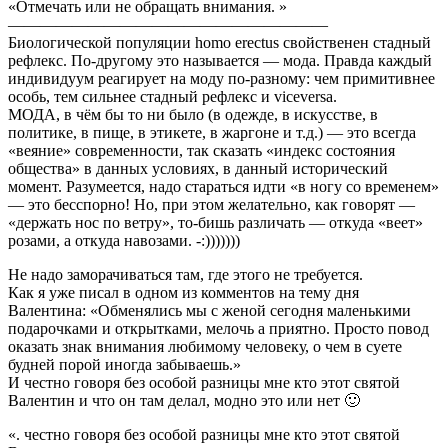
«Отмечать или не обращать внимания. »
————————————————————
Биологической популяции homo erectus свойственен стадный
рефлекс. По-другому это называется — мода. Правда каждый
индивидуум реагирует на моду по-разному: чем примитивнее
особь, тем сильнее стадный рефлекс и viceversa.
МОДА, в чём бы то ни было (в одежде, в искусстве, в
политике, в пище, в этикете, в жаргоне и т.д.) — это всегда
«веяние» современности, так сказать «индекс состояния
общества» в данных условиях, в данный исторический
момент. Разумеется, надо стараться идти «в ногу со временем»
— это бесспорно! Но, при этом желательно, как говорят —
«держать нос по ветру», то-бишь различать — откуда «веет»
розами, а откуда навозами. -:)))))))
Не надо заморачиваться там, где этого не требуется.
Как я уже писал в одном из комментов на тему дня
Валентина: «Обменялись мы с женой сегодня маленькими
подарочками и открытками, мелочь а приятно. Просто повод
оказать знак внимания любимому человеку, о чем в суете
будней порой иногда забываешь.»
И честно говоря без особой разницы мне кто этот святой
Валентин и что он там делал, модно это или нет 🙂
«. честно говоря без особой разницы мне кто этот святой