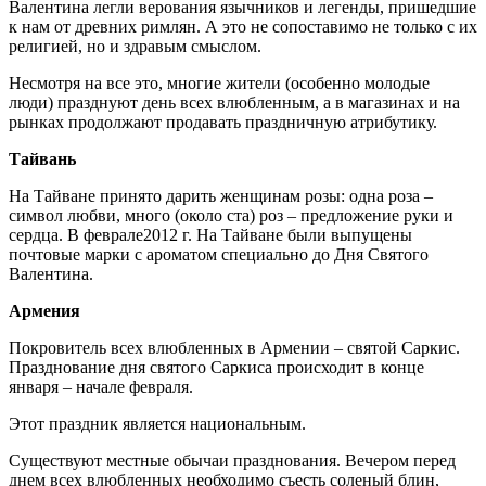
Валентина легли верования язычников и легенды, пришедшие
к нам от древних римлян. А это не сопоставимо не только с их
религией, но и здравым смыслом.
Несмотря на все это, многие жители (особенно молодые
люди) празднуют день всех влюбленным, а в магазинах и на
рынках продолжают продавать праздничную атрибутику.
Тайвань
На Тайване принято дарить женщинам розы: одна роза –
символ любви, много (около ста) роз – предложение руки и
сердца. В феврале2012 г. На Тайване были выпущены
почтовые марки с ароматом специально до Дня Святого
Валентина.
Армения
Покровитель всех влюбленных в Армении – святой Саркис.
Празднование дня святого Саркиса происходит в конце
января – начале февраля.
Этот праздник является национальным.
Существуют местные обычаи празднования. Вечером перед
днем всех влюбленных необходимо съесть соленый блин,