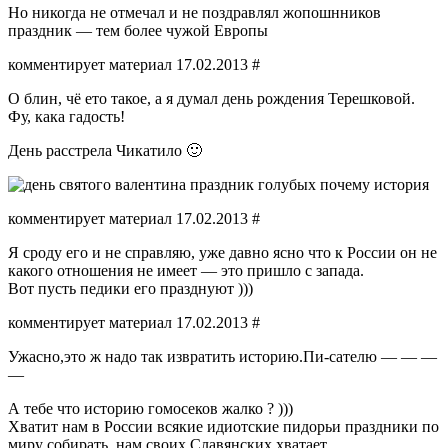
Но никогда не отмечал и не поздравлял жопошнников
праздник — тем более чужой Европы
комментирует материал 17.02.2013 #
О блин, чё ето такое, а я думал день рождения Терешковой.
Фу, кака гадость!
День расстрела Чикатило 🙂
комментирует материал 17.02.2013 #
Я сроду его и не справляю, уже давно ясно что к России он не
какого отношения не имеет — это пришло с запада.
Вот пусть педики его празднуют )))
комментирует материал 17.02.2013 #
Ужасно,это ж надо так извратить историю.Пи-сателю — — —
—
А тебе что историю гомосеков жалко ? )))
Хватит нам в России всякие идиотские пидорьи праздники по
миру собирать, нам своих Славянских хватает .