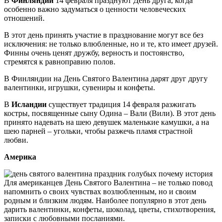
В
Финляндии
14 февраля празднуют День друга, когда
особенно важно задуматься о ценности человеческих
отношений.
В этот день принять участие в празднование могут все без
исключения: не только влюбленные, но и те, кто имеет друзей.
Финны очень ценят дружбу, верность и постоянство,
стремятся к равноправию полов.
В Финляндии на День Святого Валентина дарят друг другу
валентинки, игрушки, сувениры и конфеты.
В
Исландии
существует традиция 14 февраля разжигать
костры, посвященные сыну Одина – Вали (Вили). В этот день
принято надевать на шею девушек маленькие камушки, а на
шею парней – угольки, чтобы разжечь пламя страстной
любви.
Америка
Для американцев День Святого Валентина – не только повод
напомнить о своих чувствах возлюбленным, но и своим
родным и близким людям. Наиболее популярно в этот день
дарить валентинки, конфеты, шоколад, цветы, стихотворения,
записки с любовными посланиями.