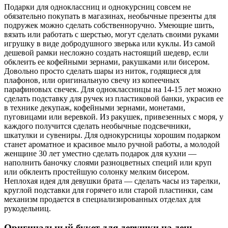
Подарки для одноклассниц и однокурсниц совсем не
обязательно покупать в магазинах, необычные презенты для
подружек можно сделать собственноручно. Умеющие шить,
вязать или работать с шерстью, могут сделать своими руками
игрушку в виде добродушного зверька или куклы. Из самой
дешевой рамки несложно создать настоящий шедевр, если
обклеить ее кофейными зернами, ракушками или бисером.
Довольно просто сделать шары из ниток, годящиеся для
плафонов, или оригинальную свечу из копеечных
парафиновых свечек. Для одноклассницы на 14-15 лет можно
сделать подставку для ручек из пластиковой банки, украсив ее
в технике декупаж, кофейными зернами, монетами,
пуговицами или веревкой. Из ракушек, привезенных с моря, у
каждого получится сделать необычные подсвечники,
шкатулки и сувениры. Для однокурсницы хорошим подарком
станет ароматное и красивое мыло ручной работы, а молодой
женщине 30 лет уместно сделать подарок для кухни —
наполнить баночку слоями разноцветных специй или круп
или обклеить простейшую солонку мелким бисером.
Неплохая идея для девушки брата — сделать часы из тарелки,
круглой подставки для горячего или старой пластинки, сам
механизм продается в специализированных отделах для
рукодельниц.
Оригинальный букет для девушки на день