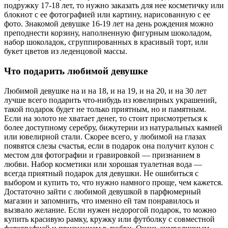
подружку 17-18 лет, то нужно заказать для нее косметичку или
блокнот с ее фотографией или картину, нарисованную с ее
фото. Знакомой девушке 16-19 лет на день рождения можно
преподнести корзину, наполненную фигурным шоколадом,
набор шоколадок, сгруппированных в красивый торт, или
букет цветов из леденцовой массы.
Что подарить любимой девушке
Любимой девушке на и на 18, и на 19, и на 20, и на 30 лет
лучше всего подарить что-нибудь из ювелирных украшений,
такой подарок будет не только приятным, но и памятным.
Если на золото не хватает денег, то стоит присмотреться к
более доступному серебру, бижутерии из натуральных камней
или ювелирной стали. Скорее всего, у любимой на глазах
появятся слезы счастья, если в подарок она получит кулон с
местом для фотографии и гравировкой — признанием в
любви. Набор косметики или хорошая туалетная вода —
всегда приятный подарок для девушки. Не ошибиться с
выбором и купить то, что нужно намного проще, чем кажется.
Достаточно зайти с любимой девушкой в парфюмерный
магазин и запомнить, что именно ей там понравилось и
вызвало желание. Если нужен недорогой подарок, то можно
купить красивую рамку, кружку или футболку с совместной