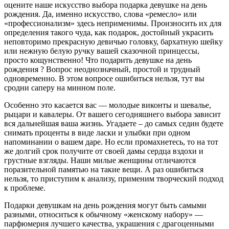
оцените наше искусство выбора подарка девушке на день
рождения. Да, именно искусство, слова «ремесло» или
«профессионализм» здесь неприменимы. Произносить их для
определения такого чуда, как подарок, достойный украсить
неповторимо прекрасную девичью головку, бархатную шейку
или нежную белую ручку вашей сказочной принцессы,
просто кощунственно! Что подарить девушке на день
рождения ? Вопрос неоднозначный, простой и трудный
одновременно. В этом вопросе ошибиться нельзя, тут вы
сродни саперу на минном поле.
Особенно это касается вас — молодые виконты и шевалье,
рыцари и кавалеры. От вашего сегодняшнего выбора зависит
вся дальнейшая ваша жизнь. Угадаете – до самых седин будете
снимать проценты в виде ласки и улыбки при одном
напоминании о вашем даре. Но если промахнетесь, то на тот
же долгий срок получите от своей дамы сердца вздохи и
грустные взгляды. Наши милые женщины отличаются
поразительной памятью на такие вещи. А раз ошибиться
нельзя, то приступим к анализу, применим творческий подход
к проблеме.
Подарки девушкам на день рождения могут быть самыми
разными, относиться к обычному «женскому набору» —
парфюмерия лучшего качества, украшения с драгоценными