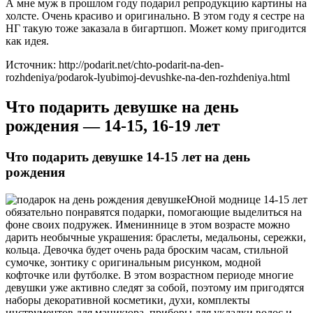
А мне муж в прошлом году подарил репродукцию картины на
холсте. Очень красиво и оригинально. В этом году я сестре на
НГ такую тоже заказала в бигартшоп. Может кому пригодится
как идея.
Источник: http://podarit.net/chto-podarit-na-den-
rozhdeniya/podarok-lyubimoj-devushke-na-den-rozhdeniya.html
Что подарить девушке на день
рождения — 14-15, 16-19 лет
Что подарить девушке 14-15 лет на день
рождения
Юной моднице 14-15 лет
обязательно понравятся подарки, помогающие выделиться на
фоне своих подружек. Имениннице в этом возрасте можно
дарить необычные украшения: браслеты, медальоны, сережки,
кольца. Девочка будет очень рада броским часам, стильной
сумочке, зонтику с оригинальным рисунком, модной
кофточке или футболке. В этом возрастном периоде многие
девушки уже активно следят за собой, поэтому им пригодятся
наборы декоративной косметики, духи, комплекты
инструментов для маникюра, приборы для укладки волос и