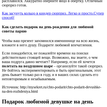
расплавился. Аккуратно оберните яйцо в обертку. Отличный
сюрприз готов.
Как засунуть кольцо в киндер сюрприз. Легко и просто.Супер
способ!
Как сделать подарок на день рождения для любимой
советы парню
Чтобы ваш презент запомнился имениннице на всю жизнь,
вложите в него душу. Подарите любимой впечатления.
Если понадобится, не пожалейте времени на поиски
действительно стоящей вещи. Возможно, вы знаете, о чем
ваша подруга давно мечтает? Например, если ей хочется
полетать на воздушном шаре
– организуйте такой сюрприз.
Не бойтесь экспериментировать и быть оригинальным, этот
день бывает только раз в году, и в ваших силах сделать его
неповторимым и незабываемым.
Источник: http://mysekret.ru/chto-podarit/chto-podarit-devushke-
na-den-rozhdeniya.html
Подарок любимой девушке на день