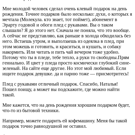
Мне молодой человек сделал очень клевый подарок на день
рождения. Точнее подарков было несколько: духи, о которых я
мечтала (Молекула. кто знает, тот поймет), абонемент в
Эрарту годовой и обоги плед с рукавами. Вы о таком
слышали? Я до этого нет. Сначала не поняла, что это вообще.
А сейчас не представляю, как раньше в холода обходилась без
него. Встаешь утром, и выползаешь из одеялка в плед, при
этом можешь и готовить, и краситься, и кушать, и собаку
накормить. Или читать и пить чай вечером тоже удобно.
Потому что ты в пледе, тебе тепло, а руки то свободны.Прям
гениально. И цвет у пледа просто космически глубокий сине-
зеленый. На сайте еще другие. Но этот мой любимый. Если
ищите подарок девушке. да и парню тоже — присмотритесь!
Плед с рукавами отличный подарок. Спасибо, Наталья!
Пошел поищу, а может вы подскажите, где можно найти
такой.
Мне кажется, что на день рождения хорошим подарком будет,
что-то из бытовой техники.
Например, можете подарить ей кофемашину. Меня бы такой
подарок точно равнодушной не оставил.