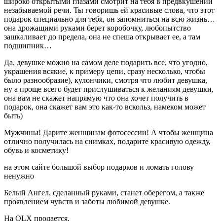
широко открытыми глазами смотрит на тебя в предвкушении
незабываемой речи. Ты говоришь ей красивые слова, что этот
подарок специально для тебя, он запомниться на всю жизнь…
она дрожащими руками берет коробочку, любопытство
зашкаливает до предела, она не спеша открывает ее, а там
подшипник…
Да, девушке можно на самом деле подарить все, что угодно,
украшения всякие, к примеру цепи, сразу несколько, чтобы
было разнообразие), кулончики, смотря что любит девушка,
ну а проще всего будет прислушиваться к желаниям девушки,
она вам не скажет напрямую что она хочет получить в
подарок, она скажет вам это как-то вскольз, намеком может
быть)
Мужчины! Дарите женщинам фотосессии! А чтобы женщина
отлично получилась на снимках, подарите красивую одежду,
обувь и косметику!
на этом сайте большой выбор подарков и ломать голову
ненужно
Белый Ангел, сделанный руками, станет оберегом, а также
проявлением чувств и заботы любимой девушке.
На OLX продается.