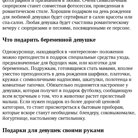
фотографией и признанием в любви. Очень символичным
сюрпризом станет совместная фотосессия, проведенная в
романтическом стиле. Хорошим подарком на день рождения
для любимой девушки будет сертификат в салон красоты или
спа-салон. Любая девушка будет счастлива романтическому
вечеру с сюрпризами и песнями, посвященными ее персоне.
Что подарить беременной девушке
Однокурснице, находящейся в «интересном» положении
можно преподнести в подарок специальные средства ухода,
предназначенные для будущих мам, или колготки для
беременных. Подружкам, готовящимся стать мамами, вполне
уместно преподносить в день рождения шарфики, платочки,
кружки с символичными надписями, шкатулки, полотенца и
комнатные тапочки. Обязательно поднимется настроение у
девушки, которая получит в подарок футболку, сообщающую
всем встречным о том, что в животике растет прелестный
малыш. Если нужен подарок из более дорогой ценовой
категории, то стоит присмотреться к бытовым приборам,
которые вскоре станут необходимы: блендеру, соковыжималке,
йогуртнице, настольному светильнику.
Подарки для девушек своими руками