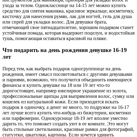
ухода за телом. Однокласснице на 14-15 лет можно купить
средство для снятия макияжа, красивое зеркальце, косметичку,
кисточку для нанесения румян, лак для ногтей, гель для душа
или спрей для укладки волос. Для девушки брата,
отмечающей свое пятнадцатилетие, хорошим подарком станет
устойчивая помада, которая выдержит поцелуи, и водостойкая
тушь, помогающая оставаться красивой на пляже.
Что подарить на день рождения девушке 16-19
лет
Перед тем, как выбрать подарок одногруппнице на день
рождения, имеет смысл посоветоваться с другими девушками
и парнями, возможно, что получится объединить имеющиеся
финансы и купить девушке на 18 или 19 лет что-то
дорогостоящее, например ювелирное украшение из золота,
профессиональные щипцы для выпрямления волос, сумку или
кошелек из натуральной кожи. Если приходится искать
подарок в одиночку, а денег не много, то подружке на 16-17
лет лучше всего купить что-нибудь из бижутерии, косметики
или парфюмерии. Однокурснице 18-19 лет вполне уместно
дарить то, что поможет создать уют в ее комнате. Это могут
быть стильные светильники, красивые рамки для фотографий,
статуэтки, шкатулки, картины. Если хочется удивить