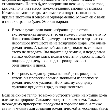
страшновато. Но это будет совершенно неважно, после того,
как она получить массу положительных эмоций от прыжка.
Кстати, вы можете прыгать вместе и ощутить полностью
прилив экстрима и энергии одновременно. Может, ей с вами
и не так страшно будет. Это как вариант.
В том случае, если ваша избранница не столь
экстремальная личность, то ей можно придумать что-то
более спокойное. К примеру. вы сможете отправиться в
небольшое путешествие на воздушном шаре. Это очень
романтично. А какие пейзажи открываются, словами
этого не передать. Вы парите над землей, и перед вами
только любимые глаза, полны счастья и радости. Такой
подарок для девушки на день рождения очень
оригинален и прост.
Наверное, каждая девушка на свой день рождения
хотела бы провести время с любимым человеком за
романтическим ужином. Но к такому сюрпризу
мужчине придется изрядно подготовиться.
Если за окном тепло, то можно устроить ужин на крыше дома
или же на природе. Сложнее, когда за окном зима. Также
необходимо приобрести продукты и хорошее вино, а также
свечи и музыку для создания романтической атмосферы. Здесь