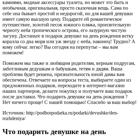
камнями, модные аксессуары туалета, но может это быть и
необычная, оригинальная, просто сказочная вещь. Сама по
себе она бывает простой и недорогой, но для вашей девушки
имеет самую высшую цену. Подарите ей романтическое
путешествие, золотой песок южного пляжа, пронзительную
черноту неба тропического острова, его лазурную чистую
лагуну. Достаньте в подарок девушке на день рождения ветку
коралла со дна моря или уж звезду с неба, наконец! Трудно? А
кому сейчас легко? Вы сегодня на перепутье – мы вам
поможем!
Поможем мы также и любящим родителям, верным подругам,
заботливым дедушкам и бабушкам, тетям и дядям. Ваша
проблема будет решена, признательность юной дамы вам
обеспечена. Отвечаете на вопросы теста, выбираете один из
предложенных подарков, переходите в интернет-магазин
наших партнеров, делаете покупку и получаете ваш подарок
после доставки. Что подарить девушке на день рождения ?
Нет ничего проще! С нашей помощью! Спасибо за ваш выбор!
Источник: http://podborpodarka.ru/podarki/devushke/den-
rozhdeniya/
Что подарить девушке на день