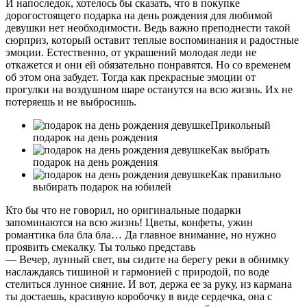
И напоследок, хотелось бы сказать, что в покупке
дорогостоящего подарка на день рождения для любимой
девушки нет необходимости. Ведь важно преподнести такой
сюрприз, который оставит теплые воспоминания и радостные
эмоции. Естественно, от украшений молодая леди не
откажется и они ей обязательно понравятся. Но со временем
об этом она забудет. Тогда как прекрасные эмоции от
прогулки на воздушном шаре останутся на всю жизнь. Их не
потеряешь и не выбросишь.
Прикольный
подарок на день рождения
Как выбрать
подарок на день рождения
Как правильно
выбирать подарок на юбилей
Кто бы что не говорил, но оригинальные подарки
запоминаются на всю жизнь! Цветы, конфеты, ужин
романтика бла бла бла… Да главное внимание, но нужно
проявить смекалку. Ты только представь
— Вечер, лунный свет, вы сидите на берегу реки в обнимку
наслаждаясь тишиной и гармонией с природой, по воде
стелиться лунное сияние. И вот, держа ее за руку, из кармана
ты достаешь, красивую коробочку в виде сердечка, она с