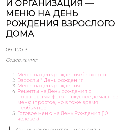
И ОРГАНИЗАЦИЯ —
МЕНЮ НА ДЕНЬ
РОЖДЕНИЯ ВЗРОСЛОГО
ДОМА
09.11.2019
Содержание:
Меню на день рождения без жертв
Взрослый День рождения
Меню на день рождения
Рецепты на День рождения с
пошаговыми фото — вкусное домашнее
меню (простое, но в тоже время
необычное)
Готовое меню на День Рождения (10
человек)
Очень сэкономит время и силы