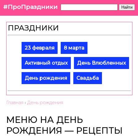
#ПроПраздники
Найти
ПРАЗДНИКИ
23 февраля
8 марта
Активный отдых
День Влюбленных
День рождения
Свадьба
Главная
›
День рождения
МЕНЮ НА ДЕНЬ
РОЖДЕНИЯ — РЕЦЕПТЫ