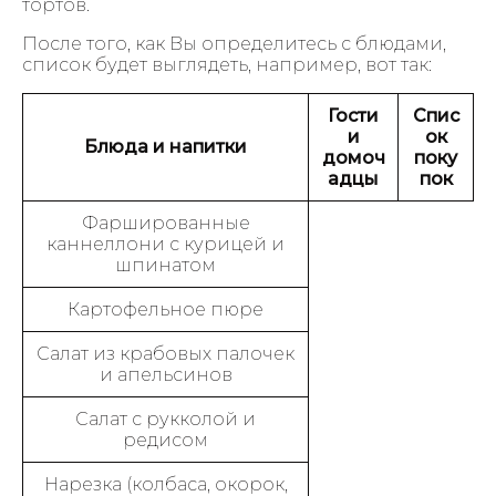
тортов.
После того, как Вы определитесь с блюдами,
список будет выглядеть, например, вот так:
Гости
Спис
и
ок
Блюда и напитки
домоч
поку
адцы
пок
Фаршированные
каннеллони с курицей и
шпинатом
Картофельное пюре
Салат из крабовых палочек
и апельсинов
Салат с рукколой и
редисом
Нарезка (колбаса, окорок,