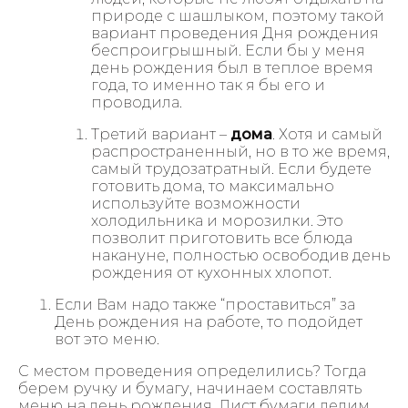
природе с шашлыком, поэтому такой
вариант проведения Дня рождения
беспроигрышный. Если бы у меня
день рождения был в теплое время
года, то именно так я бы его и
проводила.
Третий вариант –
дома
. Хотя и самый
распространенный, но в то же время,
самый трудозатратный. Если будете
готовить дома, то максимально
используйте возможности
холодильника и морозилки. Это
позволит приготовить все блюда
накануне, полностью освободив день
рождения от кухонных хлопот.
Если Вам надо также “проставиться” за
День рождения на работе, то подойдет
вот это меню.
С местом проведения определились? Тогда
берем ручку и бумагу, начинаем составлять
меню на день рождения. Лист бумаги делим