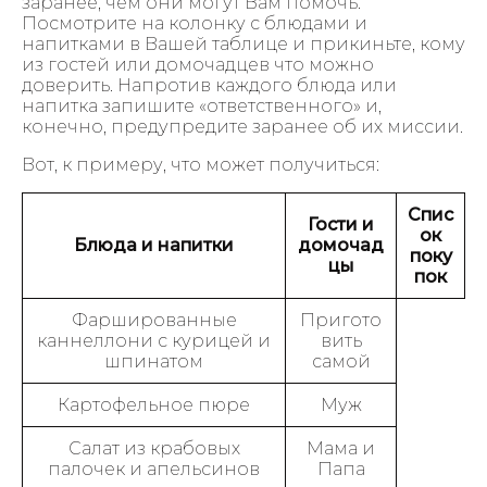
заранее, чем они могут Вам помочь.
Посмотрите на колонку с блюдами и
напитками в Вашей таблице и прикиньте, кому
из гостей или домочадцев что можно
доверить. Напротив каждого блюда или
напитка запишите «ответственного» и,
конечно, предупредите заранее об их миссии.
Вот, к примеру, что может получиться:
Спис
Гости и
ок
Блюда и напитки
домочад
поку
цы
пок
Фаршированные
Пригото
каннеллони с курицей и
вить
шпинатом
самой
Картофельное пюре
Муж
Салат из крабовых
Мама и
палочек и апельсинов
Папа