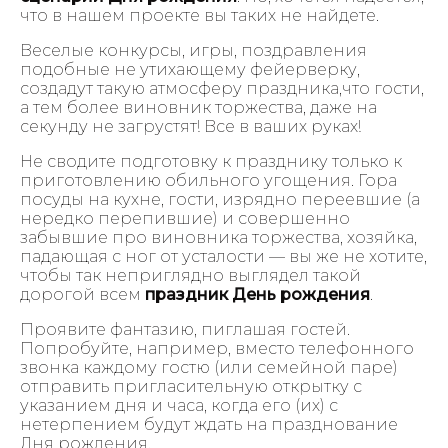
что в нашем проекте вы таких не найдете.
Веселые конкурсы, игры, поздравления
подобные не утихающему фейерверку,
создадут такую атмосферу праздника,что гости,
а тем более виновник торжества, даже на
секунду не загрустят! Все в ваших руках!
Не сводите подготовку к празднику только к
приготовлению обильного угощения. Гора
посуды на кухне, гости, изрядно переевшие (а
нередко перепившие) и совершенно
забывшие про виновника торжества, хозяйка,
падающая с ног от усталости — вы же не хотите,
чтобы так неприглядно выглядел такой
дорогой всем
праздник День рождения
.
Проявите фантазию, пиглашая гостей.
Попробуйте, например, вместо телефонного
звонка каждому гостю (или семейной паре)
отправить пригласительную открытку с
указанием дня и часа, когда его (их) с
нетерпением будут ждать на празднование
Дня рождения.