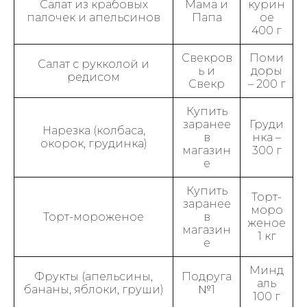
Салат из крабовых
Мама и
курин
палочек и апельсинов
Папа
ое
400 г
Свекров
Поми
Салат с рукколой и
ь и
доры
редисом
Свекр
– 200 г
Купить
заранее
Груди
Нарезка (колбаса,
в
нка –
окорок, грудинка)
магазин
300 г
е
Купить
Торт-
заранее
моро
Торт-мороженое
в
женое
магазин
1 кг
е
Минд
Фрукты (апельсины,
Подруга
аль
бананы, яблоки, груши)
№1
100 г