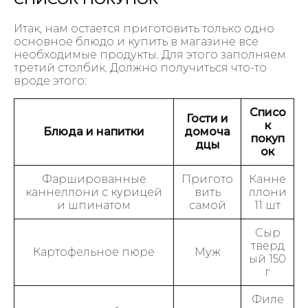
Итак, нам остается приготовить только одно
основное блюдо и купить в магазине все
необходимые продукты. Для этого заполняем
третий столбик. Должно получиться что-то
вроде этого:
Списо
Гости и
к
Блюда и напитки
домоча
покуп
дцы
ок
Фаршированные
Пригото
Канне
каннеллони с курицей
вить
ллони
и шпинатом
самой
11 шт
Сыр
тверд
Картофельное пюре
Муж
ый 150
г
Филе