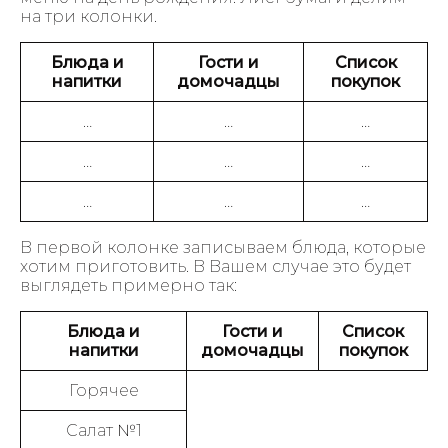
на три колонки.
Блюда и
Гости и
Список
напитки
домочадцы
покупок
…
…
…
…
…
…
…
…
…
В первой колонке записываем блюда, которые
хотим приготовить. В Вашем случае это будет
выглядеть примерно так:
Блюда и
Гости и
Список
напитки
домочадцы
покупок
Горячее
Салат №1