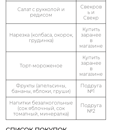
Свекров
Салат с рукколой и
ь и
редисом
Свекр
Купить
Нарезка (колбаса, окорок,
заранее
грудинка)
в
магазине
Купить
заранее
Торт-мороженое
в
магазине
Фрукты (апельсины,
Подруга
бананы, яблоки, груши)
№1
Напитки безалкогольные
Подруга
(сок яблочный, сок
№2
томатный, минералка)
СПИСОК ПОКУПОК