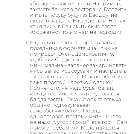
уборку на чужие плечи. Например,
заказать банкет в ресторане. Готовить
и мыть посуду будут за Вас другие
люди, правда, за Ваши деньги. Но, так
как я вижу в Вашем письме слово
«бюджетно», то это нам не подходит.
Еще один вариант – организация
праздника в формате «шашлык на
природе». Очень демократично,
удобно и бюджетно. Подготовка
минимальна – заранее замариновать
мясо, запастись соусами и настрогать
1-2 простых салатов. Можно обойтись
даже простой нарезкой овощей.
Кроме того, не надо будет бегать
между гостиной и кухней, подавая
блюда гостям. Такой формат отдыха
обычно подразумевает
самообслуживание. Посуда –
одноразовая, поэтому мыть ничего
не надо. А уходя домой, все гости Вам
помогут с уборкой. Мало найдется
людей, которые не любят отдыхать на