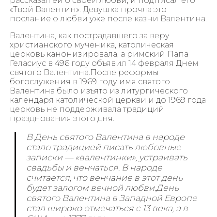
рассказал ей о своей любви, и подписал его
«Твой Валентин». Девушка прочла это
послание о любви уже после казни Валентина.
Валентина, как пострадавшего за веру
христианского мученика, католическая
церковь канонизировала, а римский Папа
Геласиус в 496 году объявил 14 февраля Днем
святого Валентина.После реформы
богослужения в 1969 году имя святого
Валентина было изъято из литургического
календаря католической церкви и до 1969 года
церковь не поддерживала традиций
празднования этого дня.
В День святого Валентина в народе
стало традицией писать любовные
записки — «валентинки», устраивать
свадьбы и венчаться. В народе
считается, что венчание в этот день
будет залогом вечной любви.День
святого Валентина в Западной Европе
стал широко отмечаться с 13 века, а в