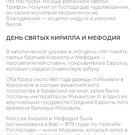
что пас гусей. Но еще ребенком святой
Трифон получил от Господа дар чудотворения,
он своей молитвой творил многие
благодеяния — исцелял недуги и изгонял
бесов.
ДЕНЬ СВЯТЫХ КИРИЛЛА И МЕФОДИЯ
В католической церкви в этот день чтят память
святых братьев Кирилла и Мефодия —
просветителей славян, покровителей Европы,
которые создали славянскую азбуку.
Оба брата около 861 года дважды побывали в
Херсонесе в составе византийского
посольства в Хазарский каганат, затем были
посланы императором Михаилом III в одно из
крупнейших государств Средней Европы того
времени Великую Моравию.
Миссия Кирила и Мефодия была
организована в 846 — 879 годах по просьбе
Ростислава — князя Моравии, который хотел в