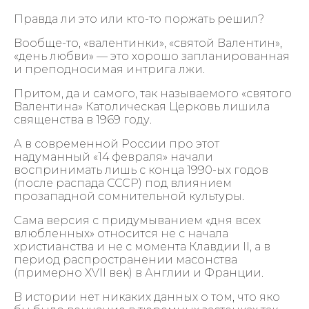
Правда ли это или кто-то поржать решил?
Вообще-то, «валентинки», «святой Валентин»,
«день любви» — это хорошо запланированная
и преподносимая интрига лжи.
Притом, да и самого, так называемого «святого
Валентина» Католическая Церковь лишила
священства в 1969 году.
А в современной России про этот
надуманный «14 февраля» начали
воспринимать лишь с конца 1990-ых годов
(после распада СССР) под влиянием
прозападной сомнительной культуры.
Сама версия с придумыванием «дня всех
влюбленных» относится не с начала
христианства и не с момента Клавдии II, а в
период распространении масонства
(примерно XVII век) в Англии и Франции.
В истории нет никаких данных о том, что яко