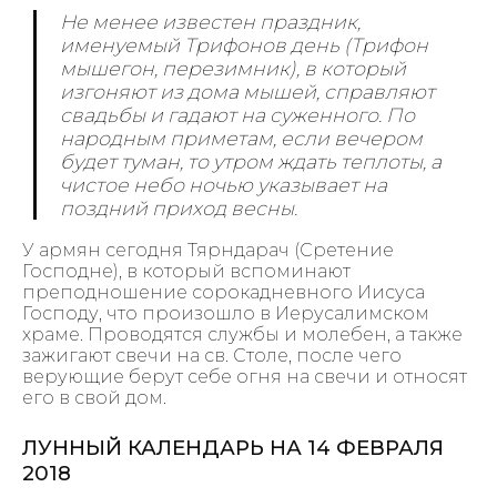
Не менее известен праздник,
именуемый Трифонов день (Трифон
мышегон, перезимник), в который
изгоняют из дома мышей, справляют
свадьбы и гадают на суженного. По
народным приметам, если вечером
будет туман, то утром ждать теплоты, а
чистое небо ночью указывает на
поздний приход весны.
У армян сегодня Тярндарач (Сретение
Господне), в который вспоминают
преподношение сорокадневного Иисуса
Господу, что произошло в Иерусалимском
храме. Проводятся службы и молебен, а также
зажигают свечи на св. Столе, после чего
верующие берут себе огня на свечи и относят
его в свой дом.
ЛУННЫЙ КАЛЕНДАРЬ НА 14 ФЕВРАЛЯ
2018