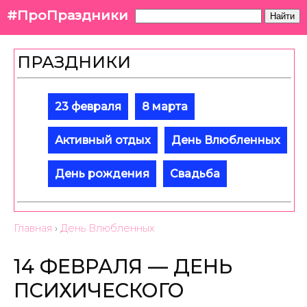
#ПроПраздники
Найти
ПРАЗДНИКИ
23 февраля
8 марта
Активный отдых
День Влюбленных
День рождения
Свадьба
Главная
›
День Влюбленных
14 ФЕВРАЛЯ — ДЕНЬ
ПСИХИЧЕСКОГО