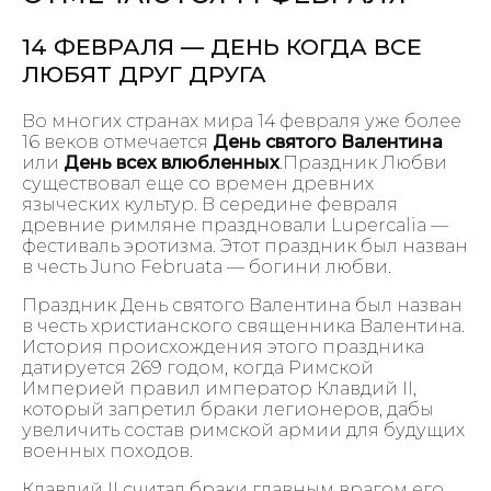
14 ФЕВРАЛЯ — ДЕНЬ КОГДА ВСЕ
ЛЮБЯТ ДРУГ ДРУГА
Во многих странах мира 14 февраля уже более
16 веков отмечается
День святого Валентина
или
День всех влюбленных
.Праздник Любви
существовал еще со времен древних
языческих культур. В середине февраля
древние римляне праздновали Lupercalia —
фестиваль эротизма. Этот праздник был назван
в честь Juno Februata — богини любви.
Праздник День святого Валентина был назван
в честь христианского священника Валентина.
История происхождения этого праздника
датируется 269 годом, когда Римской
Империей правил император Клавдий II,
который запретил браки легионеров, дабы
увеличить состав римской армии для будущих
военных походов.
Клавдий II считал браки главным врагом его