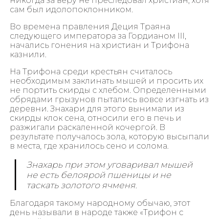
никогда за веру не преследовал христиан, хотя
сам был идолопоклонником.
Во времена правления Деция Траяна
следующего императора за Гордианом III,
начались гонения на христиан и Трифона
казнили.
На Трифона среди крестьян считалось
необходимым заклинать мышей и просить их
не портить скирды с хлебом. Определенными
обрядами грызунов пытались вовсе изгнать из
деревни. Знахари для этого вынимали из
скирды клок сена, относили его в печь и
разжигали раскаленной кочергой. В
результате получалось зола, которую высыпали
в места, где хранилось сено и солома.
Знахарь при этом уговаривал мышей
не есть белоярой пшеницы и не
таскать золотого ячменя.
Благодаря такому народному обычаю, этот
день называли в народе также «Трифон с