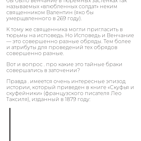
бы было венчание в тюремных застенках так
называемых «влюбленных солдат» неким
священником Валентин (яко бы
умерщвленного в 269 году).
К тому же священника могли пригласить в
тюрьмы на исповедь. Но Исповедь и Венчание
— это совершенно разные обряды. Тем более
и атрибуты для проведений тех обрядов
совершенно разные.
Вот и вопрос . про какие это тайные браки
совершались в заточении?
Правда . имеется очень интересные эпизод
истории, который приведен в книге «Скуфья и
скуфейники» (французского писателя Лео
Таксиля), изданный в 1879 году: