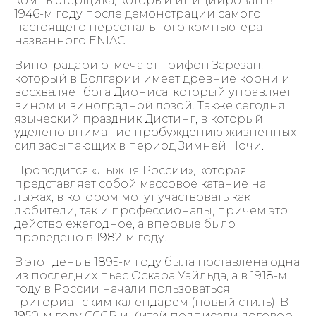
компьютерщика, который инициирован в
1946-м году после демонстрации самого
настоящего персонального компьютера
названного ENIAC I.
Виноградари отмечают Трифон Зарезан,
который в Болгарии имеет древние корни и
восхваляет бога Диониса, который управляет
вином и виноградной лозой. Также сегодня
языческий праздник Дистинг, в который
уделено внимание пробуждению жизненных
сил засыпающих в период Зимней Ночи.
Проводится «Лыжня России», которая
представляет собой массовое катание на
лыжах, в котором могут участвовать как
любители, так и профессионалы, причем это
действо ежегодное, а впервые было
проведено в 1982-м году.
В этот день в 1895-м году была поставлена одна
из последних пьес Оскара Уайльда, а в 1918-м
году в России начали пользоваться
григорианским календарем (новый стиль). В
1950-м году СССР и Китай подписали договор