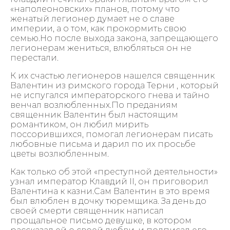
«наполеоновских» планов, потому что
женатый легионер думает не о славе
империи, а о том, как прокормить свою
семью.Но после выхода закона, запрещающего
легионерам жениться, влюбляться он не
перестали.
К их счастью легионеров нашелся священник
Валентин из римского города Терни , который
не испугался императорского гнева и тайно
венчал возлюбленных.По преданиям
священник Валентин был настоящим
романтиком, он любил мирить
поссорившихся, помогал легионерам писать
любовные письма и дарил по их просьбе
цветы возлюбленным.
Как только об этой «преступной деятельности»
узнал император Клавдий II, он приговорил
Валентина к казни.Сам Валентин в это время
был влюблен в дочку тюремщика. За день до
своей смерти священник написал
прощальное письмо девушке, в котором