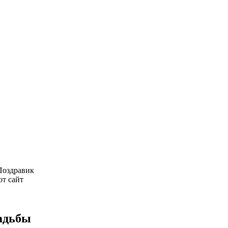
 Поздравик
от сайт
адьбы