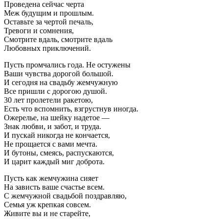
Проведена сейчас черта
Меж будущим и прошлым.
Оставьте за чертой печаль,
Тревоги и сомнения,
Смотрите вдаль, смотрите вдаль
Любовных приключений.
Пусть промчались года. Не остужены
Ваши чувства дорогой большой.
И сегодня на свадьбу жемчужную
Все пришли с дорогою душой.
30 лет пролетели ракетою,
Есть что вспомнить, взгрустнув иногда.
Ожерелье, на шейку надетое —
Знак любви, и забот, и труда.
И пускай никогда не кончается,
Не прощается с вами мечта.
И бутоны, смеясь, распускаются,
И царит каждый миг доброта.
Пусть как жемчужина сияет
На зависть ваше счастье всем.
С жемчужной свадьбой поздравляю,
Семья уж крепкая совсем.
Живите вы и не старейте,