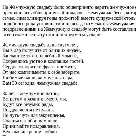
На Жемчужную свадьбу было общепринято дарить жемчужное ож
преподносить общепринятый подарок – жемчужные бусы, которы
семье, символизируя годы прожитой вместе супружеской столь
подобного рода условности и не всегда отмечается Жемчужная
поздравлениями на Жемчужную свадьбу могут быть составленн
всевозможные статуэтки или предметы утвари.
Жемчужную свадьбу за выслугу лет,
Вы в дар получите от близких людей,
Запомните этот волшебный момент,
Собравшись уютно в компашке гостей.
Сердца отворите и фразы примите,
От нас комплименты к себе заберите,
Любимые наши, жемчужная пара,
Вам 30 сегодня, жемчужная свадьба.
30 лет – жемчужной датой,
Встретим праздник вместе мы,
Будут все безумно рады,
Поздравления не нужны.
Но чуть-чуть для закрепленья,
Счастья и любви вам шлю,
Принимайте поздравления,
Ведь вас искренне люблю.