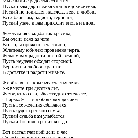
Мы с вами с радостью отметим.
Пускай вам дарит жизнь лишь вдохновенья,
Пускай не покидает надежда, вера и любовь,
Всех благ вам, радости, терпенья,
Пускай удача к вам приходит вновь и вновь.
Жемчужная свадьба так красива,
Вы очень нежная чета,
Все годы прожиты счастливо,
30летнему юбилею проведена черта.
Желаем вам радости чистой, земной,
Пусть неудачи обходят стороной,
Верность и любовь храните,
В достатке и радости живите.
Живёте вы на крыльях счастья летая,
Уж вместе три десятка лет,
Жемчужную свадьбу сегодня отмечаете,
« Горько!» — и любовь вам да совет.
Пусть все желания сбываются,
Пусть будет крепкою семья,
Пускай судьба вам улыбается,
Пускай Господь хранит всегда.
Вот настал главный день и час,
Свадьба жемчужная сегодня у вас,