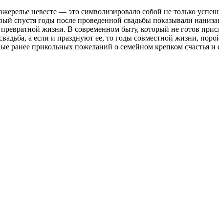
ерелье невесте — это символизировало собой не только успеш
й спустя годы после проведенной свадьбы показывали нанизанн
 превратной жизни. В современном быту, который не готов при
 свадьба, а если и празднуют ее, то годы совместной жизни, п
ые ранее прикольных пожеланий о семейном крепком счастья и