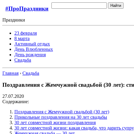
Найти
#ПроПраздники
Праздники
23 февраля
8 марта
Активный отдых
День Влюбленных
День рождения
Свадьба
Главная
›
Свадьба
Поздравления с Жемчужной свадьбой (30 лет): ст
27.07.2020
Содержание:
Поздравления с Жемчужной свадьбой (30 лет)
Прикольные поздравления на 30 лет свадьбы
30 лет совместной жизни поздравления
30 лет совместной жизни: какая свадьба, что дарить супр
Жемчужная свадьба — 30 лет