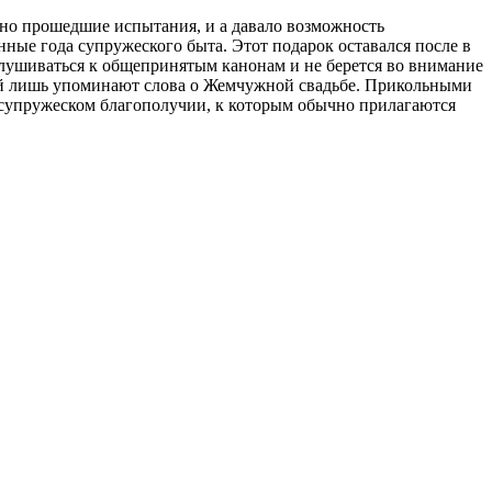
но прошедшие испытания, и а давало возможность
ые года супружеского быта. Этот подарок оставался после в
слушиваться к общепринятым канонам и не берется во внимание
орой лишь упоминают слова о Жемчужной свадьбе. Прикольными
 супружеском благополучии, к которым обычно прилагаются