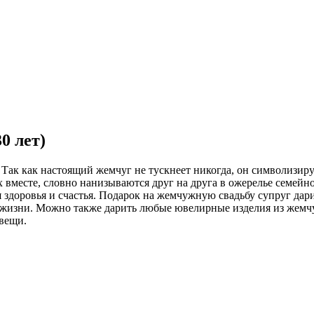
0 лет)
 Так как настоящий жемчуг не тускнеет никогда, он символизи
х вместе, словно нанизываются друг на друга в ожерелье семейн
здоровья и счастья. Подарок на жемчужную свадьбу супруг дар
изни. Можно также дарить любые ювелирные изделия из жемчуга
вещи.