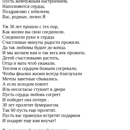
Пусть жемчужным настроением,
Наполняются сердца,
Поздравляю с юбилеем,
Вас, родные, лично Я
Уж 30 лет прошло с тех пор,
Как жизни вы свои соединили.
Соединили руки и сердца.
Счастливые минуты радости прожили.
Да так любимы будьте до конца.
И мы желаем вам и так весь век прожить:
Детей счастливыми растить,
Отца и мать чтоб уважали.
Теплом и сердцем божьим согревали,
Чтобы фиалки жизни всегда благоухали
Мечты заветные сбывались.
А если холодом повеет
Иль несогласье стукнет в двери
Пусть сердца любовь согреет
И победит она потери .
30 лет пролетят бумерангом.
Так 60 пусть еще пролетят.
Пусть вас правнуки встретят подарком
И подарят еще вам внучат!