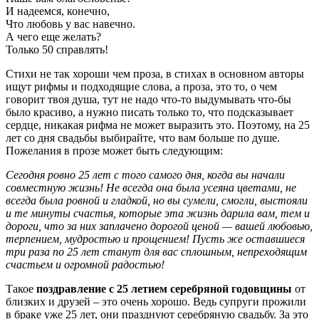
И надеемся, конечно,
Что любовь у вас навечно.
А чего еще желать?
Только 50 справлять!
Стихи не так хороши чем проза, в стихах в основном авторы
ищут рифмы и подходящие слова, а проза, это то, о чем
говорит твоя душа, тут не надо что-то выдумывать что-бы
было красиво, а нужно писать только то, что подсказывает
сердце, никакая рифма не может выразить это. Поэтому, на 25
лет со дня свадьбы выбирайте, что вам больше по душе.
Пожелания в прозе может быть следующим:
Сегодня ровно 25 лет с того самого дня, когда вы начали
совместную жизнь! Не всегда она была усеяна цветами, не
всегда была ровной и гладкой, но вы сумели, смогли, выстояли
и те минуты счастья, которые эта жизнь дарила вам, тем и
дороги, что за них заплачено дорогой ценой — вашей любовью,
терпением, мудростью и прощением! Пусть же оставшиеся
три раза по 25 лет станут для вас сплошным, непреходящим
счастьем и огромной радостью!
Такое
поздравление с 25 летием серебряной годовщины
от
близких и друзей – это очень хорошо. Ведь супруги прожили
в браке уже 25 лет, они празднуют серебряную свадьбу. За это