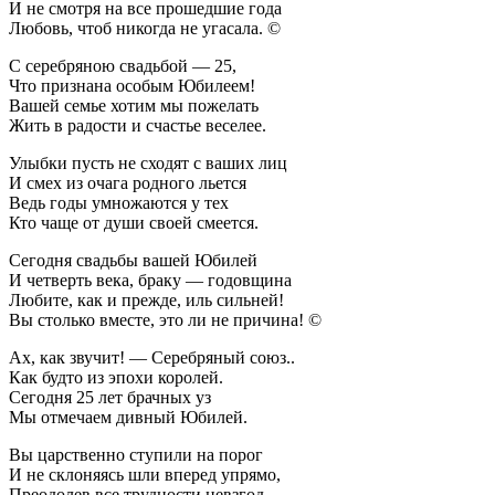
И не смотря на все прошедшие года
Любовь, чтоб никогда не угасала. ©
С серебряною свадьбой — 25,
Что признана особым Юбилеем!
Вашей семье хотим мы пожелать
Жить в радости и счастье веселее.
Улыбки пусть не сходят с ваших лиц
И смех из очага родного льется
Ведь годы умножаются у тех
Кто чаще от души своей смеется.
Сегодня свадьбы вашей Юбилей
И четверть века, браку — годовщина
Любите, как и прежде, иль сильней!
Вы столько вместе, это ли не причина! ©
Ах, как звучит! — Серебряный союз..
Как будто из эпохи королей.
Сегодня 25 лет брачных уз
Мы отмечаем дивный Юбилей.
Вы царственно ступили на порог
И не склоняясь шли вперед упрямо,
Преодолев все трудности невзгод