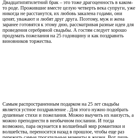
Двадцатипятилетний брак – это тоже драгоценность в каком-
то роде. Прожившие вместе целую четверть века супруги, уже
никогда не расстанутся, их любовь закалена годами, они
ценят, уважают и любят друг друга. Поэтому, муж и жена
заранее готовятся к этому дню, рассматривая разные идеи для
проведения серебряной свадьбы. А гостям следует хорошо
продумать пожелания на 25 годовщину и как поздравить
виновников торжества.
Самым распространенным подарком на 25 лет свадьбы
является устное поздравление . Для этого нужно подобрать
душевные стихи и пожелания. Можно выучить их наизусть, а
можно преподнести в необычном послании. И тогда
возможно, пара окунается в волшебный мир романтики и
волшебства, переносится назад в прошлое, чтобы еще раз
пережить самые трогательные моменты в жизни. Вот лишь