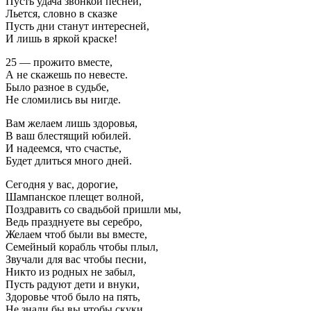
Пусть удача звонкой песней,
Льется, словно в сказке
Пусть дни станут интересней,
И лишь в яркой краске!
25 — прожито вместе,
А не скажешь по невесте.
Было разное в судьбе,
Не сломились вы нигде.
Вам желаем лишь здоровья,
В ваш блестящий юбилей.
И надеемся, что счастье,
Будет длиться много дней.
Сегодня у вас, дорогие,
Шампанское плещет волной,
Поздравить со свадьбой пришли мы,
Ведь празднуете вы серебро,
Желаем чтоб были вы вместе,
Семейный корабль чтобы плыл,
Звучали для вас чтобы песни,
Никто из родных не забыл,
Пусть радуют дети и внуки,
Здоровье чтоб было на пять,
Не знали бы вы чтобы скуки,