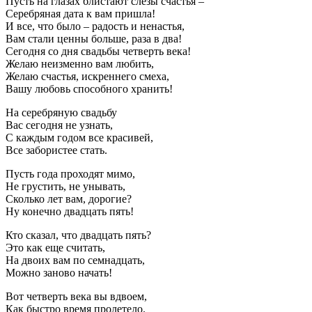
Пусть на глазах блистают слезы счастья –
Серебряная дата к вам пришла!
И все, что было – радость и ненастья,
Вам стали ценны больше, раза в два!
Сегодня со дня свадьбы четверть века!
Желаю неизменно вам любить,
Желаю счастья, искреннего смеха,
Вашу любовь способного хранить!
На серебряную свадьбу
Вас сегодня не узнать,
С каждым годом все красивей,
Все забористее стать.
Пусть года проходят мимо,
Не грустить, не унывать,
Сколько лет вам, дорогие?
Ну конечно двадцать пять!
Кто сказал, что двадцать пять?
Это как еще считать,
На двоих вам по семнадцать,
Можно заново начать!
Вот четверть века вы вдвоем,
Как быстро время пролетело.