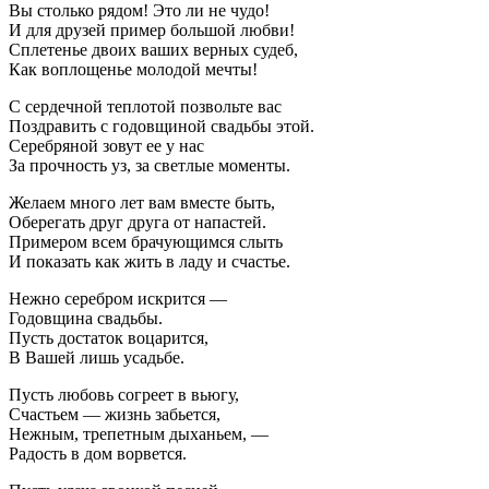
Вы столько рядом! Это ли не чудо!
И для друзей пример большой любви!
Сплетенье двоих ваших верных судеб,
Как воплощенье молодой мечты!
С сердечной теплотой позвольте вас
Поздравить с годовщиной свадьбы этой.
Серебряной зовут ее у нас
За прочность уз, за светлые моменты.
Желаем много лет вам вместе быть,
Оберегать друг друга от напастей.
Примером всем брачующимся слыть
И показать как жить в ладу и счастье.
Нежно серебром искрится —
Годовщина свадьбы.
Пусть достаток воцарится,
В Вашей лишь усадьбе.
Пусть любовь согреет в вьюгу,
Счастьем — жизнь забьется,
Нежным, трепетным дыханьем, —
Радость в дом ворвется.