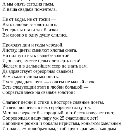
А мы опять сегодня пьем,
И ваша свадьба пожелтела.
Не от воды, не от тоски —
Вы от любви зазолотились.
Теперь вы стали так близки
Вы словно в одну душу слились.
Проходят дни и годы чередой.
Листву, цветы сменяют хлопья снега.
На полпути вы к свадьбе золотой —
И, значит, вместе целых четверть века!
Желаем и в дальнейшем ссор не знать вам.
Да здравствует серебряная свадьба!
Вам скажет снова мы опять:
Пусть двадцать пять — совсем не малый срок,
Есть следующий этап в любви большой —
Собраться здесь на свадьбе золотой!
Слагают песни и стихи в восторге славные поэты,
Из века воспевая в век серебряную дату эту.
Металл сверкает благородный, и отблеск излучает свет,
Сопровождая нашу пару уж 25 счастливых лет!
Наполним рюмки и бокалы игристым, коньяком хмельным,
И пожелаем новобрачным, чтоб грусть растаяла как дым!