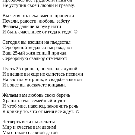
Не уступив своей любви и грамму.
Вы четверть века вместе пронесли
Печали, радости, любовь, заботу
Желаем дальше за руку идти
И быть счастливее от года к году! ©
Сегодня вы взошли на пьедестал
Серебряной медалью награждают
Ваш 25-ый жизненный причал,
Серебряную свадьбу отмечают!
Пусть 25 прошло, но молоды душой
И внешне вы еще не сыпетесь песками
На вас посмотришь, к свадьбе золотой
И вовсе вы доскачете юнцами.
Желаем вам любовь свою беречь
Хранить очаг семейный и уют
И чтоб мне, наконец, закончить речь
Я крикну то, что от меня все ждут: ©
Четверть века вы женаты.
Мир и счастье вам двоим!
Мы с такою славной датой