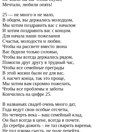
Мечтали, любили опять!
25 — не много и не мало,
В общем, вы держались молодцом,
Мы хотим поздравить вас с началом
И хотим поздравить вас с концом.
Для начала наши пожелания
Счастья, молодости и любви.
Чтобы на рассвете вместо звона
Вас будили только соловьи,
Чтобы вы всегда держались рядом,
Помогли друг другу в трудный час,
Чтобы все семейные преграды
В этой жизни были не для вас.
А насчет конца, так это проще,
Мы хотим вам скромно пожелать,
Чтобы все проблемы и заботы
Кончились на цифре 25.
В названьях свадеб очень много дат,
Года ведут свои особые отсчеты,
Но четверть века – ваш семейный клад,
Он был всегда в цене, всегда в почете.
До серебра дожить – не таз сварить варенья,
Не пуд изюма сьесть, не поле перейти,