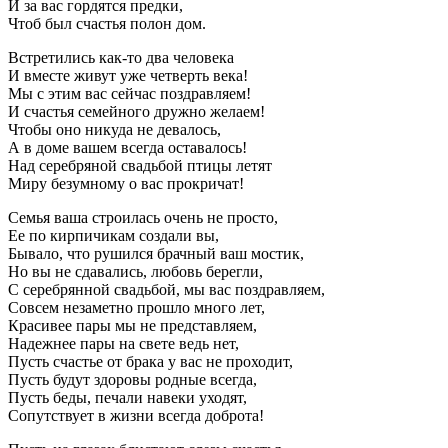
И за вас гордятся предки,
Чтоб был счастья полон дом.
Встретились как-то два человека
И вместе живут уже четверть века!
Мы с этим вас сейчас поздравляем!
И счастья семейного дружно желаем!
Чтобы оно никуда не девалось,
А в доме вашем всегда оставалось!
Над серебряной свадьбой птицы летят
Миру безумному о вас прокричат!
Семья ваша строилась очень не просто,
Ее по кирпичикам создали вы,
Бывало, что рушился брачный ваш мостик,
Но вы не сдавались, любовь берегли,
С серебрянной свадьбой, мы вас поздравляем,
Совсем незаметно прошло много лет,
Красивее пары мы не представляем,
Надежнее пары на свете ведь нет,
Пусть счастье от брака у вас не проходит,
Пусть будут здоровы родные всегда,
Пусть беды, печали навеки уходят,
Сопутствует в жизни всегда доброта!