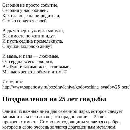
Сегодня не просто событие,
Сегодня у нас юбилей,
Как славные наши родители,
Семью гордятся своей.
Ведь четверть уж века минуло,
Как вместе по жизни идут,
И пусть седина промелькнула,
С душой молодою живут
И мама, и папа — любимые,
От сердца всего говорим,
Вы будьте такими ж счастливыми,
Мы вас крепко любим и чтим. ©
Источник:
http://www.supertosty.ru/pozdravleniya/godovschina_svadby/25_sere
Поздравления на 25 лет свадьбы
Одним из важных дней для семейной пары, которое следует
запомнить на всю жизнь, это праднование — 25 лет
прожитых вместе. Символом годовщины является серебро,
которое в свою очередь является драгоценным металлом.