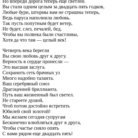
Но впереди дорога теперь еще светлей.
Вы стали одним целым за двадцать пять годков,
Любые бури, штормы вам не страшны теперь,
Ведь паруса наполнила любовь.
Так пусть попутным будет ветер,
Не будет, слез, печалей, бед,
Чтобы вы полвека были счастливы,
Хотя да что там — целый век!
Четверть века берегли
Вы свою любовь друг к другу.
Верность в сердце пронесли —
Это высшая заслуга.
Сохранить сеть брачных уз
Много надобно таланта.
Ваш серебряный союз
Драгоценней бриллианта.
Путь ваш жизненный был светел.
Не стареете душой,
Чтоб потом достойно встретить
Юбилей свой золотой!
Мы желаем сегодня супругам
Бесконечно влюбляться друг в друга,
Чтобы счастье сияло опять
С вами рядом еще двадцать пять!