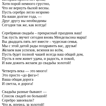
Хотя порой немного грустно,
Что не вернуть былой весны.
Пусть серебро легло незримо
На ваши долгие года, —
Друг другу вы необходимы
Сегодня так же, как всегда!
Серебряная свадьба – прекрасный праздник ваш!
Так пусть звучит сегодня вновь Мендельсона марш!
Вы двадцать пять лет вместе – чудесная семья,
Мы с этой датой рады поздравить вас, друзья!
Желаем вам успехов, везения во всём,
Пусть будет полной чашей всегда ваш общий дом,
Пусть в нем живет удача, и радость, и покой,
И вам дожить желаем до свадьбы золотой!
Четверть века — это много!
Это просто «до фига»!
Ваша общая дорога
И светла, и дорога!
Свадьбы разные бывают —
Список свадеб он большой!
Серебро завоевали?
Что ж, вперед, за золотой!