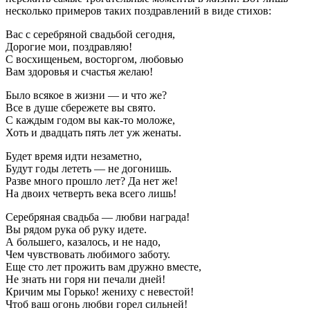
несколько примеров таких поздравлений в виде стихов:
Вас с серебряной свадьбой сегодня,
Дорогие мои, поздравляю!
С восхищеньем, восторгом, любовью
Вам здоровья и счастья желаю!
Было всякое в жизни — и что же?
Все в душе сбережете вы свято.
С каждым годом вы как-то моложе,
Хоть и двадцать пять лет уж женаты.
Будет время идти незаметно,
Будут годы лететь — не догонишь.
Разве много прошло лет? Да нет же!
На двоих четверть века всего лишь!
Серебряная свадьба — любви награда!
Вы рядом рука об руку идете.
А большего, казалось, и не надо,
Чем чувствовать любимого заботу.
Еще сто лет прожить вам дружно вместе,
Не знать ни горя ни печали дней!
Кричим мы Горько! жениху с невестой!
Чтоб ваш огонь любви горел сильней!