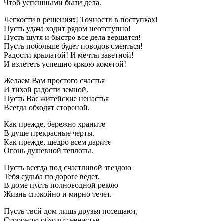
Чтоб успешными были дела.
Легкости в решениях! Точности в поступках!
Пусть удача ходит рядом неотступно!
Пусть шутя и быстро все дела вершатся!
Пусть побольше будет поводов смеяться!
Радости крылатой! И мечты заветной!
И взлететь успешно яркою кометой!
Желаем Вам простого счастья
И тихой радости земной.
Пусть Вас житейские ненастья
Всегда обходят стороной.
Как прежде, бережно храните
В душе прекрасные черты.
Как прежде, щедро всем дарите
Огонь душевной теплоты.
Пусть всегда под счастливой звездою
Тебя судьба по дороге ведет.
В доме пусть полноводной рекою
Жизнь спокойно и мирно течет.
Пусть твой дом лишь друзья посещают,
Стороною обходит ненастье,