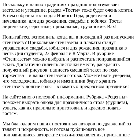
Поскольку в наших традициях праздник подразумевает
застолье и угощение, раздел «Тосты» тоже будет очень кстати.
В нем собраны тосты для Нового Года, родителей и
начальника, для дня рождения, свадьбы и юбилея. Тосты
лирические, серьезные, прикольные, грузинские. Вах!
Попытайтесь вспомнить, когда вы в последний раз выпускали
стенгазету? Прикольные стенгазеты и плакаты станут
украшением свадьбы, юбилея и дня рождения, праздника в
честь Дня студента, 23 февраля и 8 Марта. В рубрике
«Стенгазеты» можно выбрать и распечатать понравившийся
эскиз. Достаточно склеить листочки вместе, раскрасить
полученный рисунок, написать смешной текст по теме
торжества – и ваша стенгазета готова. Можете быть уверены,
что молодожены, юбиляр и именинник будут хранить
стенгазету долгие годы – в память о прекрасном празднике!
На сайте много полезной информации. Рубрика «Рецепты»
поможет выбрать блюда для праздничного стола (фуршета),
узнать, как их правильно приготовить и красиво подать
гостям.
Мы благодарим наших постоянных авторов поздравлений за
талант и искренность, и готовы публиковать все
понравившиеся авторские стихи-поздравления, присланные