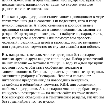
из них можно найти оригинальное, нестандартное, приятное
поздравление, написанное от души, со вкусом, несущее
радость и теплые пожелания.
Наш календарь праздников станет вашим проводником в мире
торжественных дат и событий. Он подскажет, кого и когда
нужно поздравить. А чтобы семейные и корпоративные
праздники стали веселыми и запоминающимися, загляните в
раздел «К празднику», в котором вы найдете сценарии, тосты,
игры, конкурсы и рецепты. Они помогут вам провести
чудесный праздник для детей и взрослых, милую вечеринку
или грандиозное торжество по случаю свадьбы или юбилея.
Вы, наверняка замечали, что все праздники без сценариев
похожи друг на друга как две капли воды. Набор развлечений
на них невелик — застолье и танцы. А ведь каждый праздник
достоин того, чтобы стать особенным, веселым и
запоминающимся. Если вам приелись однотипные праздники,
загляните в рубрику «Сценарии». Чего там только нет:
интересные предложения для новогодних вечеринок,
свадебных и юбилейных торжеств, КВН, дня рождения и
любимых праздников. А к сценарию можно подобрать игры,
конкурсы и розыгрыши — на нашем сайте их тоже немало.
Все конкурсы объединены в тематические разделы, так что вы
без труда найдете то, что нужно.