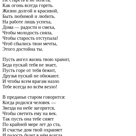
Как огонь всегда гореть.
Жизни долгой и красивой,
Быть любимой и любить.
На работе лишь успеха,
Дома — радости и смеха,
Чтобы молодость сияла,
Чтобы старость отступала!
Чтоб сбылись твои мечты,
Этого достойна ты.
Пусть ангел жизнь твою хранит,
Беда пускай тебя не знает,
Пусть горе от тебя бежит,
Друзья пускай не обижают.
И чтобы всем врагам назло
Тебе всегда во всём везло!
В преданьи старом говорится:
Когда родился человек —
Звезда на небе загорится,
Чтобы светить ему на век.
Так пусть она тебе сияет
По крайней мере лет до ста,
И счастье дом твой охраняет
И радость будет в нём всегда.