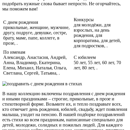
подобрать нужные слова бывает непросто. Не огорчайтесь,
мы поможем вам!
Конкурсы
С днем рождения
для молодёжи, для
прикольные, женщине, мужчине,
взрослых, на день
другу, подруге, девушке, сестре,
рождения, для
брату, маме, папе, коллеге, в
корпоратива, для детей,
прозе, .
для подростков, .
По именам
Александр, Анастасия, Андрей,
С юбилеем
Анна, Владимир, Екатерина,
50 лет, 55 лет, 60 лет, 70
Елена, Михаил, Наталья, Ольга,
лет, 80 лет, .
Светлана, Сергей, Татьяна, .
В нашу коллекцию включены поздравления с днем рождения
и иными праздниками – строгие, прикольные, в прозе и
стихотворной форме. Возьмите их, и тепло поздравьте всех,
кто отмечает день рождения, юбилей, свадьбу, ждет появления
малыша, уходит на пенсию. В нашей подборке поздравлений
есть стихи ко всем праздникам, написанные специально для
детей, молодежи, солидных и пожилых людей. Для каждого