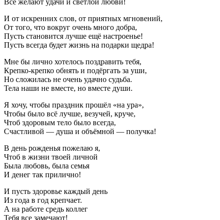
Все желают удачи и светлой любви!
И от искренних слов, от приятных мгновений,
От того, что вокруг очень много добра,
Пусть становится лучше ещё настроенье!
Пусть всегда будет жизнь на подарки щедра!
Мне бы лично хотелось поздравить тебя,
Крепко-крепко обнять и подёргать за уши,
Но сложилась не очень удачно судьба.
Тела наши не вместе, но вместе души.
Я хочу, чтобы праздник прошёл «на ура»,
Чтобы было всё лучше, везучей, круче,
Чтоб здоровым тело было всегда,
Счастливой — душа и объёмной — получка!
В день рожденья пожелаю я,
Чтоб в жизни твоей личной
Была любовь, была семья
И денег так прилично!
И пусть здоровье каждый день
Из года в год крепчает.
А на работе средь коллег
Тебя все замечают!