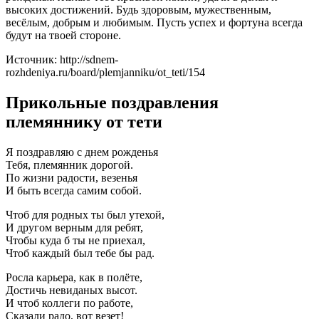
высоких достижений. Будь здоровым, мужественным,
весёлым, добрым и любимым. Пусть успех и фортуна всегда
будут на твоей стороне.
Источник: http://sdnem-
rozhdeniya.ru/board/plemjanniku/ot_teti/154
Прикольные поздравления
племяннику от тети
Я поздравляю с днем рожденья
Тебя, племянник дорогой.
По жизни радости, везенья
И быть всегда самим собой.
Чтоб для родных ты был утехой,
И другом верным для ребят,
Чтобы куда б ты не приехал,
Чтоб каждый был тебе бы рад.
Росла карьера, как в полёте,
Достичь невиданых высот.
И чтоб коллеги по работе,
Сказали радо, вот везет!