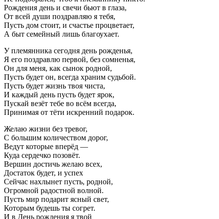
Рождения день и свечи бьют в глаза,
От всей души поздравляю я тебя,
Пусть дом стоит, и счастье процветает,
А быт семейный лишь благоухает.
У племянника сегодня день рожденья,
Я его поздравлю первой, без сомненья,
Он для меня, как сынок родной,
Пусть будет он, всегда храним судьбой.
Пусть будет жизнь твоя чиста,
И каждый день пусть будет ярок,
Пускай везёт тебе во всём всегда,
Принимая от тёти искренний подарок.
Желаю жизни без тревог,
С большим количеством дорог,
Ведут которые вперёд —
Куда сердечко позовёт.
Вершин достичь желаю всех,
Достаток будет, и успех
Сейчас нахлынет пусть, родной,
Огромной радостной волной.
Пусть мир подарит ясный свет,
Которым будешь ты согрет.
И в День рождения я твой