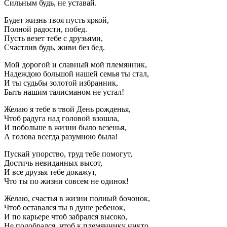
Сильным будь, не уставай.
Будет жизнь твоя пусть яркой,
Полной радости, побед.
Пусть везет тебе с друзьями,
Счастлив будь, живи без бед.
Мой дорогой и славный мой племянник,
Надеждою большой нашей семья ты стал,
И ты судьбы золотой избранник,
Быть нашим талисманом не устал!
Желаю я тебе в твой День рожденья,
Чтоб радуга над головой взошла,
И побольше в жизни было везенья,
А голова всегда разумною была!
Пускай упорство, труд тебе помогут,
Достичь невиданных высот,
И все друзья тебе докажут,
Что ты по жизни совсем не одинок!
Желаю, счастья в жизни полный бочонок,
Чтоб оставался ты в душе ребенок,
И по карьере чтоб забрался высоко,
Не подобрался, чтоб к племяннику никто.