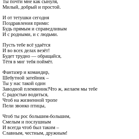
Ты почти мне как сынуля,
Милый, добрый и простой.
И от тетушки сегодня
Поздравления прими:
Будь прямым и справедливым
И с родными, и с людьми.
Пусть тебе всё удаётся
И во всех делах везёт!
Будет трудно — обращайся,
Тётя в миг тебя поймёт.
Фантазер и командир,
Шебутной затейник –
Ты у нас такой один
Заводной племянник!Что ж, желаем мы тебе
С радостью водиться,
Чтоб на жизненной тропе
Пели звонко птицы,
Чтоб ты рос большим-большим,
Смелым и послушным
И всегда чтоб был таким –
Славным, честным, дружным!