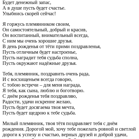
Будет денежный запас,
А в душе пусть будет счастье.
Улыбнись скорей сейчас!
Я горжусь племянником своим,
Он самостоятельный, добрый и красив,
Он воспитанный, внимательный всегда,
С ним мы очень хорошие друзья.
В день рожденья от тёти прими поздравленья,
Пусть отличным будет настроенье,
Пусть наградит тебя судьба сполна,
Пусть окружают надёжные друзья.
Тебя, племянник, поздравить очень рада,
И с восхищеньем всегда говорю,
С тобою встречи – для меня награда,
Я тебя, как сына, люблю и боготворю.
С днём рожденья тебя поздравляю,
Радости, удачи искренне желаю,
Пусть будет досягаема твоя мечта,
Пусть будет щедрою к тебе судьба.
Милый племянник, твоя тётя поздравляет тебя с днём
рождения. Дорогой мой, хочу тебе пожелать ровной и светлой
дороги к успеху и счастью, верных друзей и доброй удачи,