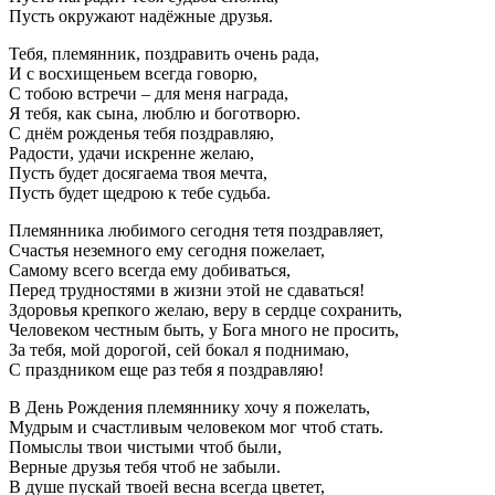
Пусть окружают надёжные друзья.
Тебя, племянник, поздравить очень рада,
И с восхищеньем всегда говорю,
С тобою встречи – для меня награда,
Я тебя, как сына, люблю и боготворю.
С днём рожденья тебя поздравляю,
Радости, удачи искренне желаю,
Пусть будет досягаема твоя мечта,
Пусть будет щедрою к тебе судьба.
Племянника любимого сегодня тетя поздравляет,
Счастья неземного ему сегодня пожелает,
Самому всего всегда ему добиваться,
Перед трудностями в жизни этой не сдаваться!
Здоровья крепкого желаю, веру в сердце сохранить,
Человеком честным быть, у Бога много не просить,
За тебя, мой дорогой, сей бокал я поднимаю,
С праздником еще раз тебя я поздравляю!
В День Рождения племяннику хочу я пожелать,
Мудрым и счастливым человеком мог чтоб стать.
Помыслы твои чистыми чтоб были,
Верные друзья тебя чтоб не забыли.
В душе пускай твоей весна всегда цветет,