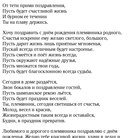
От тети прими поздравления,
Пусть будет счастливой жизнь
И бурном ее течении
Ты на плаву держись.
Хочу поздравить с днём рождения племянника родного,
Счастья искренне ему желаю светлого, большого,
Пусть дарит жизнь лишь приятные мгновенья,
Пускай всегда отличным будет настроенье.
Пусть смеётся и поёт жизнь всегда,
Пусть окружают надёжные друзья,
Пусть множатся твои года,
Пусть будет благосклонною всегда судьба.
Сегодня в доме раздаётся,
Звон бокалов и поздравление гостей,
Пусть шампанское рекою льётся,
Пусть будет праздник веселей.
Ты, племянник, сегодня светишься от счастья,
Молод, весел и красив,
Жизнерадостным таким всегда и оставайся,
Будни, в праздник превратив.
Любимого и дорогого племянника поздравляю с днём
рожденья. Желаю тебе красивой жизни, удачи в делах и