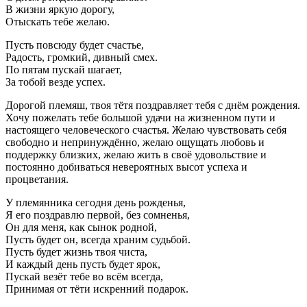
В жизни яркую дорогу,
Отыскать тебе желаю.
Пусть повсюду будет счастье,
Радость, громкий, дивный смех.
По пятам пускай шагает,
За тобой везде успех.
Дорогой племяш, твоя тётя поздравляет тебя с днём рождения.
Хочу пожелать тебе большой удачи на жизненном пути и
настоящего человеческого счастья. Желаю чувствовать себя
свободно и непринуждённо, желаю ощущать любовь и
поддержку близких, желаю жить в своё удовольствие и
постоянно добиваться невероятных высот успеха и
процветания.
У племянника сегодня день рожденья,
Я его поздравлю первой, без сомненья,
Он для меня, как сынок родной,
Пусть будет он, всегда храним судьбой.
Пусть будет жизнь твоя чиста,
И каждый день пусть будет ярок,
Пускай везёт тебе во всём всегда,
Принимая от тёти искренний подарок.