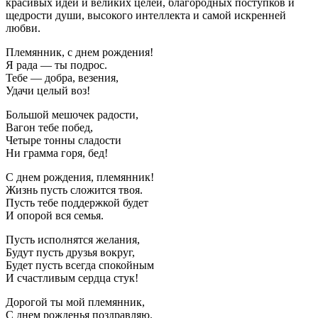
красивых идей и великих целей, благородных поступков и
щедрости души, высокого интеллекта и самой искренней
любви.
Племянник, с днем рождения!
Я рада — ты подрос.
Тебе — добра, везения,
Удачи целый воз!
Большой мешочек радости,
Вагон тебе побед,
Четыре тонны сладости
Ни грамма горя, бед!
С днем рождения, племянник!
Жизнь пусть сложится твоя.
Пусть тебе поддержкой будет
И опорой вся семья.
Пусть исполнятся желания,
Будут пусть друзья вокруг,
Будет пусть всегда спокойным
И счастливым сердца стук!
Дорогой ты мой племянник,
С днем рожденья поздравляю.