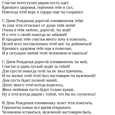
Счастье неотступно рядом пусть идет.
Крепкого здоровья, терпения тебе и сил,
Навсегда чтоб веру в сердце еще ты сохранил.
С Днем Рождения дорогой племянничек тебя!
За уши тетя оттаскает от души тебя любя!
Очень я тебя люблю, дорогой, ты знай!
И о тете о своей никогда не забывай!
В праздник тебе счастья много хочу я пожелать,
Целей всех поставленных чтоб мог ты добиваться!
Крепкого здоровья тебе еще я пожелаю,
И в ситуации любой чтоб человеком оставаться!
С Днем Рожденья дорогой племянничек ты мой,
Счастье и удача пускай ходят за тобой!
Для грусти никогда чтоб ты не знал причины,
И по жизни этой чтоб был настоящим ты мужчиной!
Дом пусть будет полной чашей,
Денег много чтоб всегда водилось,
Жена любимая пусть будет только краше,
Ну а тетя всегда рядом с тобой, что бы ни случилось!
В День Рождения племяннику хочет тетя пожелать,
Горизонты новые все время открывать.
Человеком оставаться, мужчиной настоящим быть,