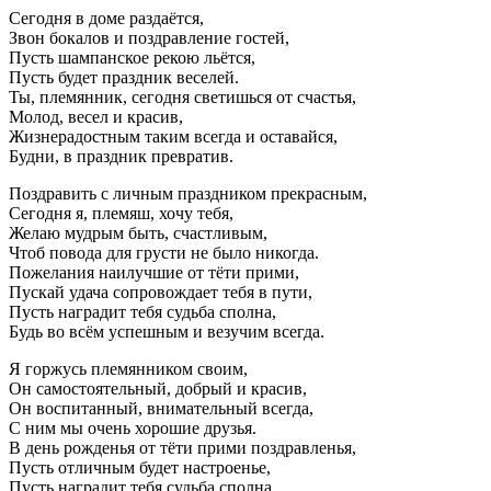
Сегодня в доме раздаётся,
Звон бокалов и поздравление гостей,
Пусть шампанское рекою льётся,
Пусть будет праздник веселей.
Ты, племянник, сегодня светишься от счастья,
Молод, весел и красив,
Жизнерадостным таким всегда и оставайся,
Будни, в праздник превратив.
Поздравить с личным праздником прекрасным,
Сегодня я, племяш, хочу тебя,
Желаю мудрым быть, счастливым,
Чтоб повода для грусти не было никогда.
Пожелания наилучшие от тёти прими,
Пускай удача сопровождает тебя в пути,
Пусть наградит тебя судьба сполна,
Будь во всём успешным и везучим всегда.
Я горжусь племянником своим,
Он самостоятельный, добрый и красив,
Он воспитанный, внимательный всегда,
С ним мы очень хорошие друзья.
В день рожденья от тёти прими поздравленья,
Пусть отличным будет настроенье,
Пусть наградит тебя судьба сполна,