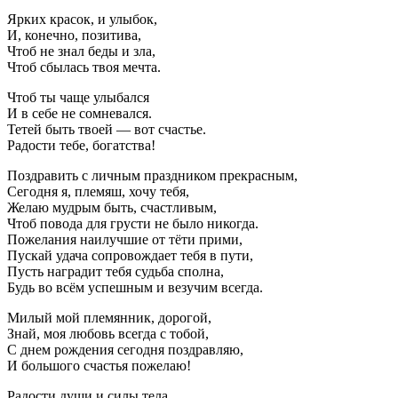
Ярких красок, и улыбок,
И, конечно, позитива,
Чтоб не знал беды и зла,
Чтоб сбылась твоя мечта.
Чтоб ты чаще улыбался
И в себе не сомневался.
Тетей быть твоей — вот счастье.
Радости тебе, богатства!
Поздравить с личным праздником прекрасным,
Сегодня я, племяш, хочу тебя,
Желаю мудрым быть, счастливым,
Чтоб повода для грусти не было никогда.
Пожелания наилучшие от тёти прими,
Пускай удача сопровождает тебя в пути,
Пусть наградит тебя судьба сполна,
Будь во всём успешным и везучим всегда.
Милый мой племянник, дорогой,
Знай, моя любовь всегда с тобой,
С днем рождения сегодня поздравляю,
И большого счастья пожелаю!
Радости души и силы тела,