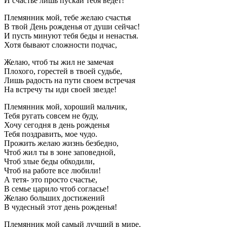
И счастье лишь пускай тебя ведет!
Племянник мой, тебе желаю счастья
В твой День рожденья от души сейчас!
И пусть минуют тебя беды и ненастья.
Хотя бывают сложности подчас,
Желаю, чтоб ты жил не замечая
Плохого, горестей в твоей судьбе,
Лишь радость на пути своем встречая
На встречу ты иди своей звезде!
Племянник мой, хороший мальчик,
Тебя ругать совсем не буду,
Хочу сегодня в день рожденья
Тебя поздравить, мое чудо.
Прожить желаю жизнь безбедно,
Чтоб жил ты в зоне заповедной,
Чтоб злые беды обходили,
Чтоб на работе все любили!
А тетя- это просто счастье,
В семье царило чтоб согласье!
Желаю больших достижений
В чудесный этот день рожденья!
Племянник мой самый лучший в мире,