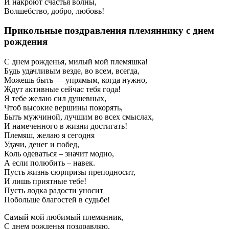
И накроют счастья волны,
Волшебство, добро, любовь!
Прикольные поздравления племяннику с днем
рождения
С днем рожденья, милый мой племяшка!
Будь удачливым везде, во всем, всегда,
Можешь быть — упрямым, когда нужно,
Ждут активные сейчас тебя года!
Я тебе желаю сил душевных,
Чтоб высокие вершины покорять,
Быть мужчиной, лучшим во всех смыслах,
И намеченного в жизни достигать!
Племяш, желаю я сегодня
Удачи, денег и побед,
Коль одеваться – значит модно,
А если полюбить – навек.
Пусть жизнь сюрпризы преподносит,
И лишь приятные тебе!
Пусть лодка радости уносит
Побольше благостей в судьбе!
Самый мой любимый племянник,
С днем рожденья поздравляю,