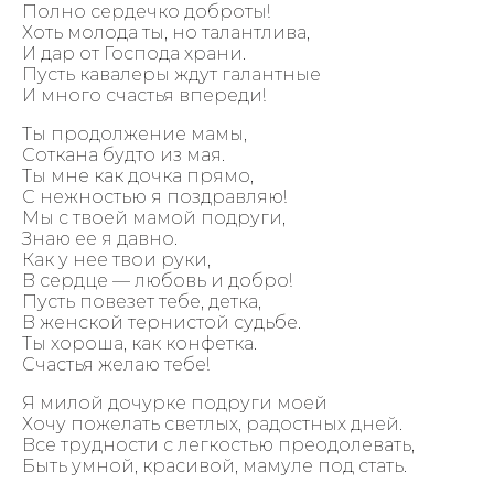
Полно сердечко доброты!
Хоть молода ты, но талантлива,
И дар от Господа храни.
Пусть кавалеры ждут галантные
И много счастья впереди!
Ты продолжение мамы,
Соткана будто из мая.
Ты мне как дочка прямо,
С нежностью я поздравляю!
Мы с твоей мамой подруги,
Знаю ее я давно.
Как у нее твои руки,
В сердце — любовь и добро!
Пусть повезет тебе, детка,
В женской тернистой судьбе.
Ты хороша, как конфетка.
Счастья желаю тебе!
Я милой дочурке подруги моей
Хочу пожелать светлых, радостных дней.
Все трудности с легкостью преодолевать,
Быть умной, красивой, мамуле под стать.