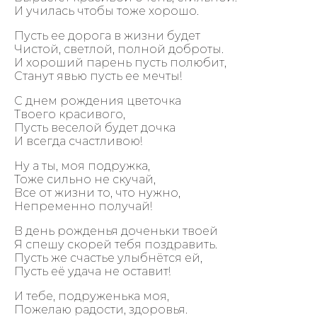
И училась чтобы тоже хорошо.
Пусть ее дорога в жизни будет
Чистой, светлой, полной доброты.
И хороший парень пусть полюбит,
Станут явью пусть ее мечты!
С днем рождения цветочка
Твоего красивого,
Пусть веселой будет дочка
И всегда счастливою!
Ну а ты, моя подружка,
Тоже сильно не скучай,
Все от жизни то, что нужно,
Непременно получай!
В день рожденья доченьки твоей
Я спешу скорей тебя поздравить.
Пусть же счастье улыбнётся ей,
Пусть её удача не оставит!
И тебе, подруженька моя,
Пожелаю радости, здоровья.