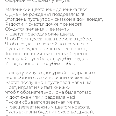
Озорной — совсем чуть-чуть!
Маленький цветочек – доченька твоя,
С Днем ее рожденья поздравляю я!
Этот день пусть утром сказкой в дом войдет,
Радости и счастья дочке принесет!
Сбудутся желанья и ее мечты,
И цветут повсюду яркие цветы,
Чтоб Принцесса наша верила в добро,
Чтоб всегда на свете ей во всем везло!
Пусть не будет в жизни у нее врагов,
Только лишь сиянье светлых берегов.
От друзей – улыбок, от судьбы – чудес,
И над головою – голубых небес!
Подругу милую с дочуркой поздравляю,
Волшебной сказки в жизни ей желаю!
Растет послушной пусть твоя малышка,
Поет, играет и читает книжки,
Чтоб любознательной она была тотчас
И достижениями радовала нас!
Пускай сбывается заветная мечта,
И расцветает нежным цветом красота.
Пусть в жизни будет множество друзей,