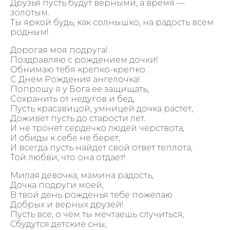
Друзья пусть будут верными, а время —
золотым.
Ты яркой будь, как солнышко, на радость всем
родным!
Дорогая моя подруга!
Поздравляю с рождением дочки!
Обнимаю тебя крепко-крепко.
С Днем Рождения ангелочка!
Попрошу я у Бога ее защищать,
Сохранить от недугов и бед,
Пусть красавицой, умницей дочка растет,
Доживет пусть до старости лет.
И не тронет сердечко людей черствота,
И обиды к себе не берет,
И всегда пусть найдет свой ответ теплота,
Той любви, что она отдает!
Милая девочка, мамина радость,
Дочка подруги моей,
В твой день рожденья тебе пожелаю
Добрых и верных друзей!
Пусть все, о чем ты мечтаешь случиться,
Сбудутся детские сны,