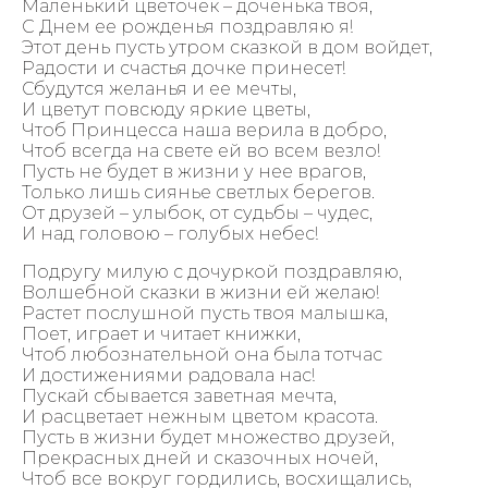
Маленький цветочек – доченька твоя,
С Днем ее рожденья поздравляю я!
Этот день пусть утром сказкой в дом войдет,
Радости и счастья дочке принесет!
Сбудутся желанья и ее мечты,
И цветут повсюду яркие цветы,
Чтоб Принцесса наша верила в добро,
Чтоб всегда на свете ей во всем везло!
Пусть не будет в жизни у нее врагов,
Только лишь сиянье светлых берегов.
От друзей – улыбок, от судьбы – чудес,
И над головою – голубых небес!
Подругу милую с дочуркой поздравляю,
Волшебной сказки в жизни ей желаю!
Растет послушной пусть твоя малышка,
Поет, играет и читает книжки,
Чтоб любознательной она была тотчас
И достижениями радовала нас!
Пускай сбывается заветная мечта,
И расцветает нежным цветом красота.
Пусть в жизни будет множество друзей,
Прекрасных дней и сказочных ночей,
Чтоб все вокруг гордились, восхищались,