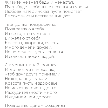
Живите, не зная беды и ненастья,
Пусть будет побольше веселья и счастья.
Любовь материнская пусть помогает,
Ее сохранит и всегда защищает.
Твоя дочка повзрослела.
Поздравляю я тебя.
И всё то, что ты хотела,
Ей желаю от себя:
Красоты, здоровья, счастья,
Много денег и друзей.
Не встречает пусть ненастья
И совсем плохих людей.
С именинницей, родная!
В этот день я вам желаю,
Чтоб друг друга понимали,
Никогда не унывали.
Красота пусть и здоровье
Не исчезнут очень долго,
Рассудительности много
И удачнейшей дороги!
Поздравлю с днем рожденья