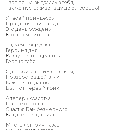
Твоя дочка выдалась в тебя,
Так же пусть живёт в душе с любовью!
У твоей принцессы
Праздничный наряд.
Это день рожденья,
Кто в нём виноват?
Ты, моя подружка,
Героиня дня,
Как тут не поздравить
Горячо тебя.
С дочкой, с твоим счастьем,
Повзрослевшей в миг.
Кажется, недавно
Был тот первый крик.
А теперь красотка,
Глаз не оторвать.
Счастья Вам безмерного,
Как две звезды сиять.
Много лет тому назад,