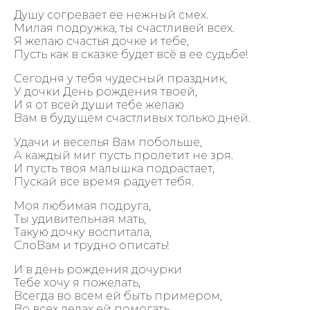
Душу согревает ее нежный смех.
Милая подружка, ты счастливей всех.
Я желаю счастья дочке и тебе,
Пусть как в сказке будет всё в ее судьбе!
Сегодня у тебя чудесный праздник,
У дочки День рождения твоей,
И я от всей души тебе желаю
Вам в будущем счастливых только дней.
Удачи и веселья Вам побольше,
А каждый миг пусть пролетит не зря.
И пусть твоя малышка подрастает,
Пускай все время радует тебя.
Моя любимая подруга,
Ты удивительная мать,
Такую дочку воспитала,
СлоВам и трудно описать!
И в день рождения дочурки
Тебе хочу я пожелать,
Всегда во всем ей быть примером,
Во всех делах ей помогать.