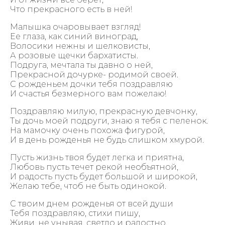
Что прекрасного есть в ней!
Малышка очаровывает взгляд!
Ее глаза, как синий виноград,
Волосики нежны и шелковисты,
А розовые щечки бархатисты.
Подруга, мечтала ты давно о ней,
Прекрасной дочурке- родимой своей.
С рожденьем дочки тебя поздравляю
И счастья безмерного вам пожелаю!
Поздравляю милую, прекрасную девчонку,
Ты дочь моей подруги, знаю я тебя с пеленок.
На мамочку очень похожа фигурой,
И в день рожденья не будь слишком хмурой.
Пусть жизнь твоя будет легка и приятна,
Любовь пусть течет рекой необъятной,
И радость пусть будет большой и широкой,
Желаю тебе, чтоб не быть одинокой.
С твоим днем рожденья от всей души
Тебя поздравляю, стихи пишу,
Живи, не унывая, светло и радостно,