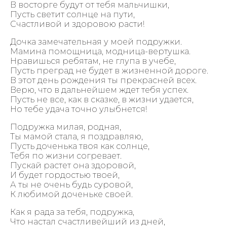
В восторге будут от тебя мальчишки,
Пусть светит солнце на пути,
Счастливой и здоровою расти!
Дочка замечательная у моей подружки.
Мамина помощница, модница-вертушка.
Нравишься ребятам, не глупа в учебе,
Пусть преград не будет в жизненной дороге.
В этот день рождения ты прекрасней всех.
Верю, что в дальнейшем ждет тебя успех.
Пусть не все, как в сказке, в жизни удается,
Но тебе удача точно улыбнется!
Подружка милая, родная,
Ты мамой стала, я поздравляю,
Пусть доченька твоя как солнце,
Тебя по жизни согревает.
Пускай растет она здоровой,
И будет гордостью твоей,
А ты не очень будь суровой,
К любимой доченьке своей.
Как я рада за тебя, подружка,
Что настал счастливейший из дней,