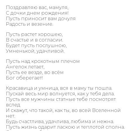
Поздравляю вас, мамуля,
С дочки днем рождения!
Пусть приносит вам дочуля
Радость и везение.
Пусть растет хорошею,
В счастье и в согласии.
Будет пусть послушною,
Умненькой, удачливой.
Пусть над крохотным плечом
Ангелок летает,
Пусть ее везде, во всём
Бог оберегает!
Красавица и умница, вся в маму ты пошла.
Пускай весь мир волнуется, как у тебя дела.
Пусть все мужчины статные тебе посмотрят
вслед
И скажут, что такой, как ты, во всей Вселенной
нет.
Будь счастлива, удачлива, любима и нежна.
Пусть жизнь одарит ласкою и теплотой сполна.