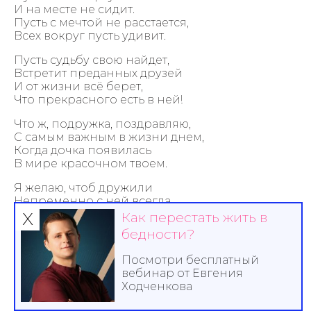
И на месте не сидит.
Пусть с мечтой не расстается,
Всех вокруг пусть удивит.
Пусть судьбу свою найдет,
Встретит преданных друзей
И от жизни всё берет,
Что прекрасного есть в ней!
Что ж, подружка, поздравляю,
С самым важным в жизни днем,
Когда дочка появилась
В мире красочном твоем.
Я желаю, чтоб дружили
Непременно с ней всегда,
х
Чтоб забыла рядом с дочкой,
Как перестать жить в
Что бегут твои года.
бедности?
Чтоб была счастливой детка,
Посмотри бесплатный
Чтоб гордилась ею ты.
вебинар от Евгения
Чтоб сбывались ваши с нею
Ходченкова
Все заветные мечты.