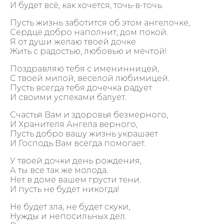
И будет всё, как хочется, точь-в-точь.
Пусть жизнь заботится об этом ангелочке,
Сердце добро наполнит, дом покой.
Я от души желаю твоей дочке
Жить с радостью, любовью и мечтой!
Поздравляю тебя с именинницей,
С твоей милой, веселой любимицей.
Пусть всегда тебя дочечка радует
И своими успехами балует.
Счастья Вам и здоровья безмерного,
И Хранителя Ангела верного,
Пусть добро вашу жизнь украшает
И Господь Вам всегда помогает.
У твоей дочки день рождения,
А ты все так же молода.
Нет в доме вашем грусти тени.
И пусть не будет никогда!
Не будет зла, не будет скуки,
Нужды и непосильных дел.