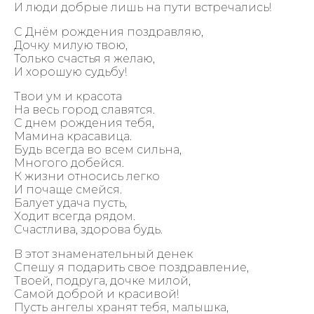
И люди добрые лишь на пути встречались!
С Днём рождения поздравляю,
Дочку милую твою,
Только счастья я желаю,
И хорошую судьбу!
Твои ум и красота
На весь город славятся.
С днем рождения тебя,
Мамина красавица.
Будь всегда во всем сильна,
Многого добейся.
К жизни относись легко
И почаще смейся.
Балует удача пусть,
Ходит всегда рядом.
Счастлива, здорова будь.
В этот знаменательный денек
Спешу я подарить свое поздравление,
Твоей, подруга, дочке милой,
Самой доброй и красивой!
Пусть ангелы хранят тебя, малышка,