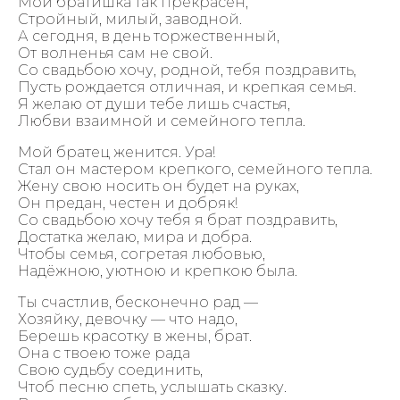
Мой братишка так прекрасен,
Стройный, милый, заводной.
А сегодня, в день торжественный,
От волненья сам не свой.
Со свадьбою хочу, родной, тебя поздравить,
Пусть рождается отличная, и крепкая семья.
Я желаю от души тебе лишь счастья,
Любви взаимной и семейного тепла.
Мой братец женится. Ура!
Стал он мастером крепкого, семейного тепла.
Жену свою носить он будет на руках,
Он предан, честен и добряк!
Со свадьбою хочу тебя я брат поздравить,
Достатка желаю, мира и добра.
Чтобы семья, согретая любовью,
Надёжною, уютною и крепкою была.
Ты счастлив, бесконечно рад —
Хозяйку, девочку — что надо,
Берешь красотку в жены, брат.
Она с твоею тоже рада
Свою судьбу соединить,
Чтоб песню спеть, услышать сказку.