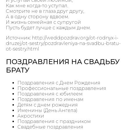
И уступай своей любимой,
Как мне когда-то уступал.
Смотрите не в глаза друг другу,
А в одну сторону вдвоем.
И жизнь семейная с супругой
Пусть будет лучше с каждым днем.
Источник: http://weddpozdrav.org/ot-rodnyx-i-
druzej/ot-sestry/pozdravleniya-na-svadbu-bratu-
ot-sestry.html
ПОЗДРАВЛЕНИЯ НА СВАДЬБУ
БРАТУ
Поздравления с Днем Рождения
Профессиональные поздравления
Поздравления с юбилеем
Поздравления по именам
Детям с днем рожедния
Именины (День Ангела)
Акростихи
Поздравления с праздником
Свадебные поздравления