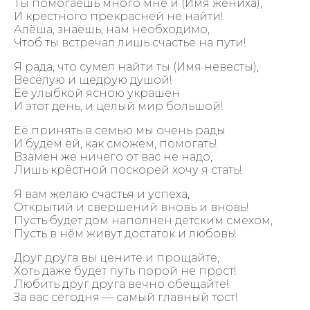
Ты помогаешь много мне и (Имя жениха),
И крестного прекрасней не найти!
Алёша, знаешь, нам необходимо,
Чтоб ты встречал лишь счастье на пути!
Я рада, что сумел найти ты (Имя невесты),
Весёлую и щедрую душой!
Её улыбкой ясною украшен
И этот день, и целый мир большой!
Её принять в семью мы очень рады
И будем ей, как сможем, помогать!
Взамен же ничего от вас не надо,
Лишь крёстной поскорей хочу я стать!
Я вам желаю счастья и успеха,
Открытий и свершений вновь и вновь!
Пусть будет дом наполнен детским смехом,
Пусть в нём живут достаток и любовь!
Друг друга вы цените и прощайте,
Хоть даже будет путь порой не прост!
Любить друг друга вечно обещайте!
За вас сегодня — самый главный тост!