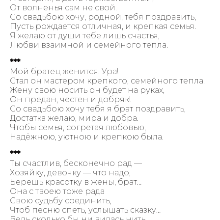
От волненья сам не свой.
Со свадьбою хочу, родной, тебя поздравить,
Пусть рождается отличная, и крепкая семья.
Я желаю от души тебе лишь счастья,
Любви взаимной и семейного тепла.
***
Мой братец женится. Ура!
Стал он мастером крепкого, семейного тепла.
Жену свою носить он будет на руках,
Он предан, честен и добряк!
Со свадьбою хочу тебя я брат поздравить,
Достатка желаю, мира и добра.
Чтобы семья, согретая любовью,
Надёжною, уютною и крепкою была.
***
Ты счастлив, бесконечно рад —
Хозяйку, девочку — что надо,
Берешь красотку в жены, брат…
Она с твоею тоже рада
Свою судьбу соединить,
Чтоб песню спеть, услышать сказку…
Ведь сколько бы ни вилась нить,