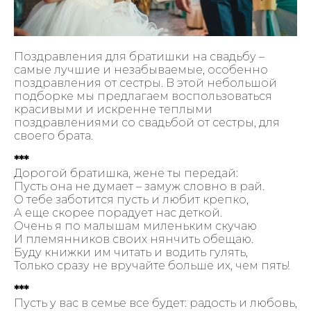
Поздравления для братишки на свадьбу –
самые лучшие и незабываемые, особенно
поздравления от сестры. В этой небольшой
подборке мы предлагаем воспользоваться
красивыми и искренне теплыми
поздравлениями со свадьбой от сестры, для
своего брата.
***
Дорогой братишка, жене ты передай:
Пусть она не думает – замуж словно в рай.
О тебе заботится пусть и любит крепко,
А еще скорее порадует нас деткой.
Очень я по малышам миленьким скучаю
И племянников своих нянчить обещаю.
Буду книжки им читать и водить гулять,
Только сразу не вручайте больше их, чем пять!
***
Пусть у вас в семье все будет: радость и любовь,