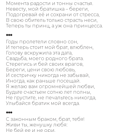
Момента радости и тонны счастья.
Невесту, мой братишка – береги,
Подогревай её и сохрани от стресса,
В свою обитель только страсть неси,
Теперь ты принц, а уж она принцесса.
***
Годы пролетели словно сон,
И теперь стоит мой брат, влюблен,
Голову вскружила эта дата,
Свадьба, моего родного брата.
Стерегись и бей своих врагов,
Береги, цени свою любовь,
И сестричку никогда не забывай,
Иногда, как раньше посещай.
Я желаю вам огромнейшей любви,
Будьте счастьем сотню лет полны,
Не грустите, не печальтесь никогда,
Улыбайся братик мой всегда.
***
С законным браком, брат, тебя!
Живи ты, женушку любя:
Не бей ее и не ори,