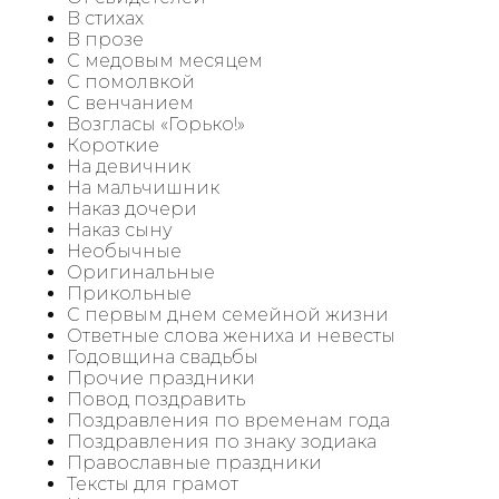
В стихах
В прозе
С медовым месяцем
С помолвкой
С венчанием
Возгласы «Горько!»
Короткие
На девичник
На мальчишник
Наказ дочери
Наказ сыну
Необычные
Оригинальные
Прикольные
С первым днем семейной жизни
Ответные слова жениха и невесты
Годовщина свадьбы
Прочие праздники
Повод поздравить
Поздравления по временам года
Поздравления по знаку зодиака
Православные праздники
Тексты для грамот