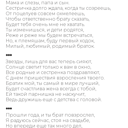
Мама и слезы, папа и сын.
Сестричка долго ждала, когда ты созреешь,
От поцелуев совсем охмелеешь,
Чтобы ответственно брату сказать,
Будет тебя очень мне не хватать.
Ты изменишься, и дети родятся,
Реже и реже мы будем встречаться,
Но, к племяшам, буду первый ходок,
Милый, любимый, родимый браток.
***
Звезды, лишь для вас теперь сияют,
Солнце светит только к вам в окно,
Все родные и сестренка поздравляют,
С днем пришествия взросления твоего.
Братик мой, ты самый в мире лучший,
Будет счастлива жена всегда с тобой,
Ей такой парнишка не наскучит,
Ведь дружишь еще с детства с головой.
***
Прошли года, и ты брат повзрослел,
Я радуюсь сейчас, стоя на свадьбе,
Но впереди еще так много дел,