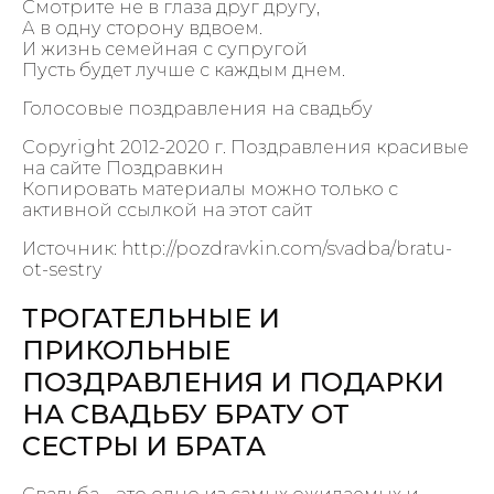
Смотрите не в глаза друг другу,
А в одну сторону вдвоем.
И жизнь семейная с супругой
Пусть будет лучше с каждым днем.
Голосовые поздравления на свадьбу
Copyright 2012-2020 г. Поздравления красивые
на сайте Поздравкин
Копировать материалы можно только с
активной ссылкой на этот сайт
Источник: http://pozdravkin.com/svadba/bratu-
ot-sestry
ТРОГАТЕЛЬНЫЕ И
ПРИКОЛЬНЫЕ
ПОЗДРАВЛЕНИЯ И ПОДАРКИ
НА СВАДЬБУ БРАТУ ОТ
СЕСТРЫ И БРАТА