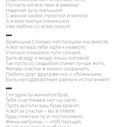
Попасть ей все-таки в завязку!
Наделай кучу малышей
С женой своей, простой и милой.
А я всех милых племяшей
Уже люблю со всею силой!
***
Братишка! Столько лет прошли мы вместе,
А вот теперь тебе идти к невесте,
Учиться покорять пути семьей,
Быть всюду и везде лишь головой!
Так пусть со свадьбой станет лучше жить,
Желаю счастье в жизни сохранить,
Любить друг друга вечно, с обожаньем,
Быть неподвластным разным испытаньям!
***
Сегодня ты женился брат,
Тебя счастливей нет на свете.
Пусть ангелы ваш брак хранят,
А вот за счастье – вы в ответе.
Будь нежным ты и терпеливым,
Жены капризы — чтоб прощал,