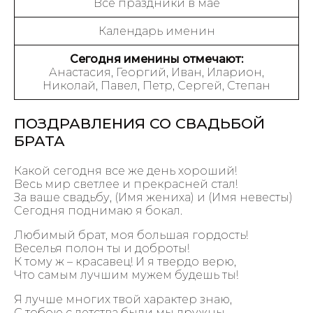
Все праздники в мае
Календарь именин
Сегодня именины отмечают:
Анастасия, Георгий, Иван, Иларион,
Николай, Павел, Петр, Сергей, Степан
ПОЗДРАВЛЕНИЯ СО СВАДЬБОЙ
БРАТА
Какой сегодня все же день хороший!
Весь мир светлее и прекрасней стал!
За ваше свадьбу, (Имя жениха) и (Имя невесты)
Сегодня поднимаю я бокал.
Любимый брат, моя большая гордость!
Веселья полон ты и доброты!
К тому ж – красавец! И я твердо верю,
Что самым лучшим мужем будешь ты!
Я лучше многих твой характер знаю,
С тобою с детства были мы дружны.