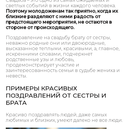
Свадьба – это одно из самых ожидаемых и
светлых событий в жизни каждого человека.
Поэтому молодоженам так приятно, когда их
близкие разделяют с ними радость от
предстоящего мероприятия, не остаются в
стороне от происходящего.
Поздравление на свадьбу брату от сестры,
неважно родные они или двоюродные,
высказанное теплыми, красивыми, а, главное,
искренними словами, подчеркнет
родственные узы и любовь,
продемонстрирует участие и
заинтересованность семьи в судьбе жениха и
невесты.
ПРИМЕРЫ КРАСИВЫХ
ПОЗДРАВЛЕНИЙ ОТ СЕСТРЫ И
БРАТА
Красиво поздравлять людей, даже самых
любимых и близких, умеют далеко не все люди.