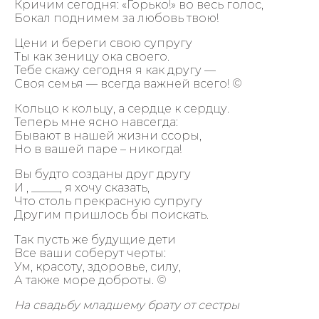
Кричим сегодня: «Горько!» во весь голос,
Бокал поднимем за любовь твою!
Цени и береги свою супругу
Ты как зеницу ока своего.
Тебе скажу сегодня я как другу —
Своя семья — всегда важней всего! ©
Кольцо к кольцу, а сердце к сердцу.
Теперь мне ясно навсегда:
Бывают в нашей жизни ссоры,
Но в вашей паре – никогда!
Вы будто созданы друг другу
И , _____, я хочу сказать,
Что столь прекрасную супругу
Другим пришлось бы поискать.
Так пусть же будущие дети
Все ваши соберут черты:
Ум, красоту, здоровье, силу,
А также море доброты. ©
На свадьбу младшему брату от сестры