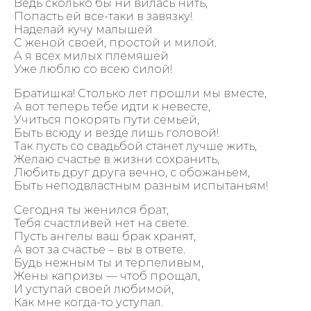
Ведь сколько бы ни вилась нить,
Попасть ей все-таки в завязку!
Наделай кучу малышей
С женой своей, простой и милой.
А я всех милых племяшей
Уже люблю со всею силой!
Братишка! Столько лет прошли мы вместе,
А вот теперь тебе идти к невесте,
Учиться покорять пути семьей,
Быть всюду и везде лишь головой!
Так пусть со свадьбой станет лучше жить,
Желаю счастье в жизни сохранить,
Любить друг друга вечно, с обожаньем,
Быть неподвластным разным испытаньям!
Сегодня ты женился брат,
Тебя счастливей нет на свете.
Пусть ангелы ваш брак хранят,
А вот за счастье – вы в ответе.
Будь нежным ты и терпеливым,
Жены капризы — чтоб прощал,
И уступай своей любимой,
Как мне когда-то уступал.