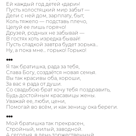
Ей каждый год детей «дари»!
Пусть холостяцкий мир забыт —
Дели с ней дом, зарплату, быт;
Коль тяжело — подставь плечо,
Целуй ее лишь горячо!
Друзей, родных не забывай —
В гостях хоть изредка бывай!
Пусть сладкой завтра будет зорька…
Ну, а пока мне… горько! Горько!
***
Я так братишка, рада за тебя,
Слава Богу, создаётся новая семья.
Вы так красивы оба, хороши,
За вас я рада от души.
Со свадьбою брат хочу тебя поздравить,
Будь достойным красавицы жены.
Уважай ее, люби, цени,
Помогай во всём, и как зеницу ока береги.
***
Мой братишка так прекрасен,
Стройный, милый, заводной.
А сегодня, в день торжественный,