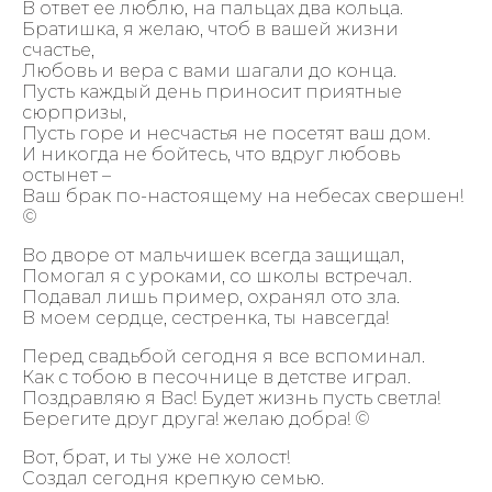
В ответ ее люблю, на пальцах два кольца.
Братишка, я желаю, чтоб в вашей жизни
счастье,
Любовь и вера с вами шагали до конца.
Пусть каждый день приносит приятные
сюрпризы,
Пусть горе и несчастья не посетят ваш дом.
И никогда не бойтесь, что вдруг любовь
остынет –
Ваш брак по-настоящему на небесах свершен!
©
Во дворе от мальчишек всегда защищал,
Помогал я с уроками, со школы встречал.
Подавал лишь пример, охранял ото зла.
В моем сердце, сестренка, ты навсегда!
Перед свадьбой сегодня я все вспоминал.
Как с тобою в песочнице в детстве играл.
Поздравляю я Вас! Будет жизнь пусть светла!
Берегите друг друга! желаю добра! ©
Вот, брат, и ты уже не холост!
Создал сегодня крепкую семью.