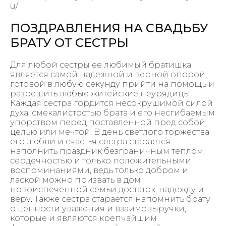
u/
ПОЗДРАВЛЕНИЯ НА СВАДЬБУ
БРАТУ ОТ СЕСТРЫ
Для любой сестры ее любимый братишка
является самой надежной и верной опорой,
готовой в любую секунду прийти на помощь и
разрешить любые житейские неурядицы.
Каждая сестра гордится несокрушимой силой
духа, смекалистостью брата и его несгибаемым
упорством перед поставленной пред собой
целью или мечтой. В день светлого торжества
его любви и счастья сестра старается
наполнить праздник безграничным теплом,
сердечностью и только положительными
воспоминаниями, ведь только добром и
лаской можно призвать в дом
новоиспеченной семьи достаток, надежду и
веру. Также сестра старается напомнить брату
о ценности уважения и взаимовыручки,
которые и являются крепчайшим