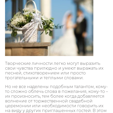
Творческие личности легко могут выразить
свои чувства прилюдно и умеют выражать их
песней, стихотворением или просто
трогательными и теплыми словами.
Но не все наделены подобным талантом, кому-
то сложно облечь слова в пожелания, кому-то –
их произносить, тем более когда добавляется
волнение от торжественной свадебной
церемонии или необходимости говорить их
на виду у других приглашенных гостей. В этом