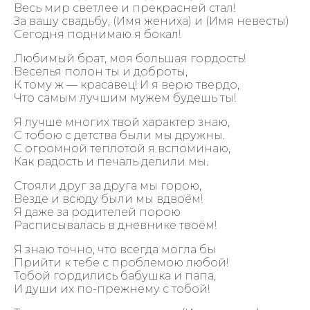
Весь мир светлее и прекрасней стал!
За вашу свадьбу, (Имя жениха) и (Имя невесты)
Сегодня поднимаю я бокал!
Любимый брат, моя большая гордость!
Веселья полон ты и доброты,
К тому ж — красавец! И я верю твердо,
Что самым лучшим мужем будешь ты!
Я лучше многих твой характер знаю,
С тобою с детства были мы дружны.
С огромной теплотой я вспоминаю,
Как радость и печаль делили мы.
Стояли друг за друга мы горою,
Везде и всюду были мы вдвоём!
Я даже за родителей порою
Расписывалась в дневнике твоём!
Я знаю точно, что всегда могла бы
Прийти к тебе с проблемою любой!
Тобой гордились бабушка и папа,
И души их по-прежнему с тобой!