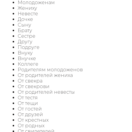
Молодоженам
Жениху
Невесте
Дочке
Сыну
Брату
Сестре
Другу
Подруге
Внуку
Внучке
Коллеге
Родителям молодоженов
От родителей жениха
От свекра
От свекрови
От родителей невесты
От тестя
От тещи
От гостей
От друзей
От крестных
От родных
От свидетелей