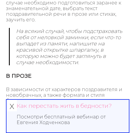
случае необходимо подготовиться заранее к
знаменательной дате, выбрать текст
поздравительной речи в прозе или стихах,
заучить его.
На всякий случай, чтобы подстраховать
себя от неловкой заминки, если что-то
выпадет из памяти, напишите на
красивой открытке шпаргалку, в
которую можно будет заглянуть в
случае необходимости.
В ПРОЗЕ
В зависимости от характеров поздравителя и
новобрачных, а также формата и стиля
бракосочетания поздравительные слова могут
х
Как перестать жить в бедности?
быть трогательными, теплыми и нежными или
же шуточными, веселыми и прикольными.
Посмотри бесплатный вебинар от
Можно воспользоваться готовыми шаблонами
Евгения Ходченкова
или на их основе придумать свой вариант.