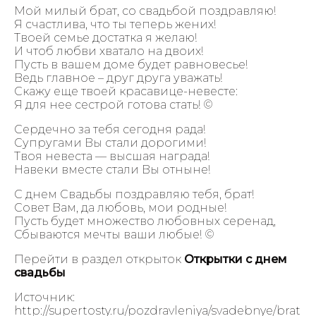
Мой милый брат, со свадьбой поздравляю!
Я счастлива, что ты теперь жених!
Твоей семье достатка я желаю!
И чтоб любви хватало на двоих!
Пусть в вашем доме будет равновесье!
Ведь главное – друг друга уважать!
Скажу еще твоей красавице-невесте:
Я для нее сестрой готова стать! ©
Сердечно за тебя сегодня рада!
Супругами Вы стали дорогими!
Твоя невеста — высшая награда!
Навеки вместе стали Вы отныне!
С днем Свадьбы поздравляю тебя, брат!
Совет Вам, да любовь, мои родные!
Пусть будет множество любовных серенад,
Сбываются мечты ваши любые! ©
Перейти в раздел открыток
Открытки с днем
свадьбы
Источник:
http://supertosty.ru/pozdravleniya/svadebnye/brat