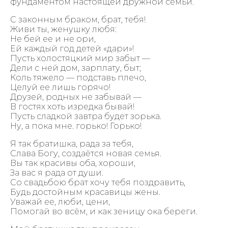
фундаментом настоящей дружной семьи.
С законным браком, брат, тебя!
Живи ты, женушку любя:
Не бей ее и не ори,
Ей каждый год детей «дари»!
Пусть холостяцкий мир забыт —
Дели с ней дом, зарплату, быт;
Коль тяжело — подставь плечо,
Целуй ее лишь горячо!
Друзей, родных не забывай —
В гостях хоть изредка бывай!
Пусть сладкой завтра будет зорька.
Ну, а пока мне. горько! Горько!
Я так братишка, рада за тебя,
Слава Богу, создаётся новая семья.
Вы так красивы оба, хороши,
За вас я рада от души.
Со свадьбою брат хочу тебя поздравить,
Будь достойным красавицы жены.
Уважай ее, люби, цени,
Помогай во всём, и как зеницу ока береги.