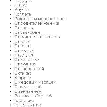
Подруге
Внуку
Внучке
Коллеге
Родителям молодоженов
От родителей жениха
От свекра
От свекрови
От родителей невесты
От тестя
От тещи
От гостей
От друзей
От крестных
От родных
От свидетелей
В стихах
В прозе
С медовым месяцем
С помолвкой
С венчанием
Возгласы «Горько!»
Короткие
На девичник