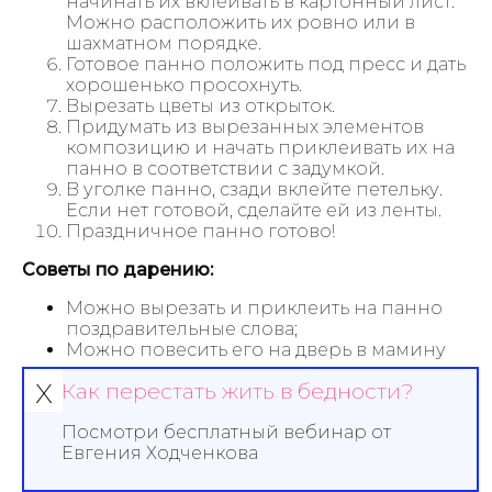
начинать их вклеивать в картонный лист.
Можно расположить их ровно или в
шахматном порядке.
Готовое панно положить под пресс и дать
хорошенько просохнуть.
Вырезать цветы из открыток.
Придумать из вырезанных элементов
композицию и начать приклеивать их на
панно в соответствии с задумкой.
В уголке панно, сзади вклейте петельку.
Если нет готовой, сделайте ей из ленты.
Праздничное панно готово!
Советы по дарению:
Можно вырезать и приклеить на панно
поздравительные слова;
Можно повесить его на дверь в мамину
комнату рано утром в день праздника или
х
Как перестать жить в бедности?
вручит лично.
Посмотри бесплатный вебинар от
ВОЛШЕБНОЕ ЯБЛОКО ЖЕЛАНИЙ ИЗ
Евгения Ходченкова
СОЛЕНОГО ТЕСТА