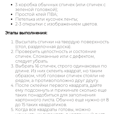
3 коробка обычных спичек (или спичек с
зеленой головкой);
Простой клей ПВА;
Петелька или кусочек ленты;
2-3 открытки с изображением цветов.
Этапы выполнения:
Высыпать спички на твердую поверхность
(стол, разделочная доска).
Проверить целостность и состояние
спичек. Сломанные или с дефектом,
следует убрать.
Выбрать 16 спичек, строго одинаковых по
длине. Из них склеить квадрат, но таким
образом, чтоб головки спичек стояли не
рядом, а противоположно друг другу.
После склейки первого квадрата, дайте
ему подсохнуть и прикиньте сколько еще
таких понадобиться для заполнения
картонного листа. Обычно еще нужно от 8
до 15 таких квадратиков.
Когда все квадраты готовы, можно