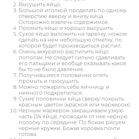
Высушить яйцо.
Большой иголкой проделать по одному
отверстию вверху и внизу яйца.
Осторожно извлечь содержимое.
Промыть яйцо и хорошо высушить.
Сухое яйцо выложить на тарелку, ножом
сделать на нем небольшую отметку, по
которой будет производиться распил.
Очень аккуратно распилить яйцо
пополам. Не следует сильно сдавливать
его пальцами и вообще оказывать какое
бы то не было давление.
Получившиеся половинки опять
промыть и просушить.
Можно пожарить себе яичницу и
немного подкрепиться.
Сухие половинки яйца сверху покрыть
красным цветом (краской или маркером).
Черным маркером закрашиваем узкую
часть (1/4 яйца), проводим от нее черную
полоску по середине. По бокам рисуем
черные кружки. Божья коровка почти
готова.