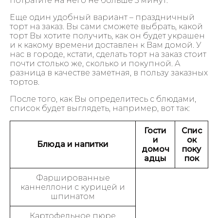
потратите на него не больше 5 минут.
Еще один удобный вариант – праздничный
торт на заказ. Вы сами сможете выбрать, какой
торт Вы хотите получить, как он будет украшен
и к какому времени доставлен к Вам домой. У
нас в городе, кстати, сделать торт на заказ стоит
почти столько же, сколько и покупной. А
разница в качестве заметная, в пользу заказных
тортов.
После того, как Вы определитесь с блюдами,
список будет выглядеть, например, вот так:
Гости
Спис
и
ок
Блюда и напитки
домоч
поку
адцы
пок
Фаршированные
каннеллони с курицей и
шпинатом
Картофельное пюре