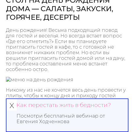
СТОЛ НА ДЕНЬ РОЖДЕНИЯ
ДОМА — САЛАТЫ, ЗАКУСКИ,
ГОРЯЧЕЕ, ДЕСЕРТЫ
День рождения! Весьма подходящий повод
для гостей и веселья. Но всегда встает вопрос
«Где его отметить?» Если вы планируете
пригласить гостей в кафе, то с готовкой не
возникнет никаких проблем. Но если вы
решили пригласить гостей домой или на дачу,
то проблема составления меню встанет
особенно остро.
Никому из нас не хочется весь день провести у
плиты, чтобы к концу дня и приходу гостей
быть похожим на выжатый лимон. Значит, к
х
Как перестать жить в бедности?
меню на день рождения подходим со всей
ответственностью. Во-первых, блюда должны
Посмотри бесплатный вебинар от
готовиться быстро и достаточно просто. Во-
Евгения Ходченкова
вторых, продукты должны быть
легкодоступными, чтобы не терять времени на