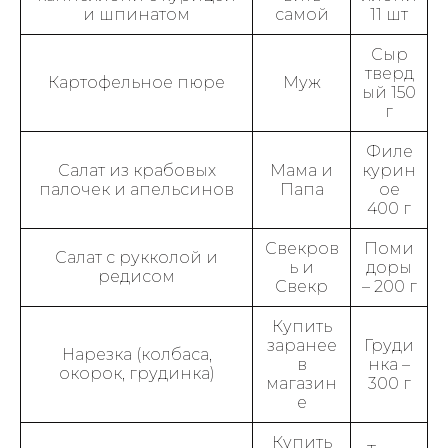
и шпинатом
самой
11 шт
Сыр
тверд
Картофельное пюре
Муж
ый 150
г
Филе
Салат из крабовых
Мама и
курин
палочек и апельсинов
Папа
ое
400 г
Свекров
Поми
Салат с рукколой и
ь и
доры
редисом
Свекр
– 200 г
Купить
заранее
Груди
Нарезка (колбаса,
в
нка –
окорок, грудинка)
магазин
300 г
е
Купить