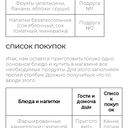
Фрукты (апельсины,
Подруга
бананы, яблоки, груши)
№1
Напитки безалкогольные
Подруга
(сок яблочный, сок
№2
томатный, минералка)
СПИСОК ПОКУПОК
Итак, нам остается приготовить только одно
основное блюдо и купить в магазине все
необходимые продукты. Для этого заполняем
третий столбик. Должно получиться что-то
вроде этого:
Списо
Гости и
к
Блюда и напитки
домоча
покуп
дцы
ок
Фаршированные
Пригото
Канне
каннеллони с курицей
вить
ллони