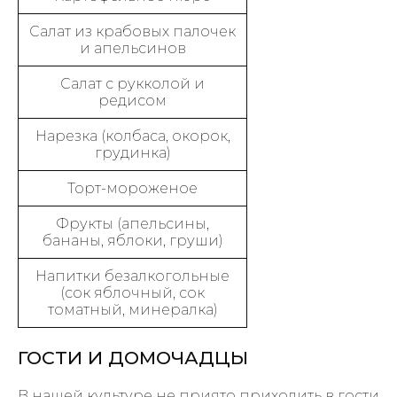
Салат из крабовых палочек
и апельсинов
Салат с рукколой и
редисом
Нарезка (колбаса, окорок,
грудинка)
Торт-мороженое
Фрукты (апельсины,
бананы, яблоки, груши)
Напитки безалкогольные
(сок яблочный, сок
томатный, минералка)
ГОСТИ И ДОМОЧАДЦЫ
В нашей культуре не приято приходить в гости