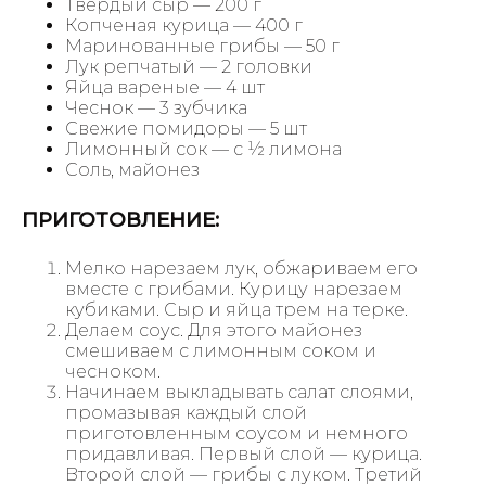
Твердый сыр — 200 г
Копченая курица — 400 г
Маринованные грибы — 50 г
Лук репчатый — 2 головки
Яйца вареные — 4 шт
Чеснок — 3 зубчика
Свежие помидоры — 5 шт
Лимонный сок — с ½ лимона
Соль, майонез
ПРИГОТОВЛЕНИЕ:
Мелко нарезаем лук, обжариваем его
вместе с грибами. Курицу нарезаем
кубиками. Сыр и яйца трем на терке.
Делаем соус. Для этого майонез
смешиваем с лимонным соком и
чесноком.
Начинаем выкладывать салат слоями,
промазывая каждый слой
приготовленным соусом и немного
придавливая. Первый слой — курица.
Второй слой — грибы с луком. Третий