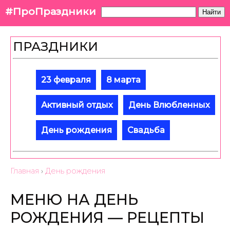
#ПроПраздники
Найти
ПРАЗДНИКИ
23 февраля
8 марта
Активный отдых
День Влюбленных
День рождения
Свадьба
Главная
›
День рождения
МЕНЮ НА ДЕНЬ
РОЖДЕНИЯ — РЕЦЕПТЫ