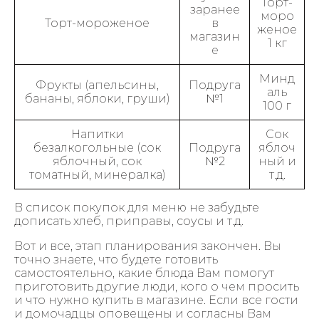
Торт-
заранее
моро
Торт-мороженое
в
женое
магазин
1 кг
е
Минд
Фрукты (апельсины,
Подруга
аль
бананы, яблоки, груши)
№1
100 г
Напитки
Сок
безалкогольные (сок
Подруга
яблоч
яблочный, сок
№2
ный и
томатный, минералка)
т.д.
В список покупок для меню не забудьте
дописать хлеб, приправы, соусы и т.д.
Вот и все, этап планирования закончен. Вы
точно знаете, что будете готовить
самостоятельно, какие блюда Вам помогут
приготовить другие люди, кого о чем просить
и что нужно купить в магазине. Если все гости
и домочадцы оповещены и согласны Вам