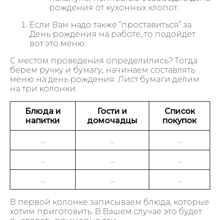
рождения от кухонных хлопот.
Если Вам надо также “проставиться” за
День рождения на работе, то подойдет
вот это меню.
С местом проведения определились? Тогда
берем ручку и бумагу, начинаем составлять
меню на день рождения. Лист бумаги делим
на три колонки.
Блюда и
Гости и
Список
напитки
домочадцы
покупок
…
…
…
…
…
…
…
…
…
В первой колонке записываем блюда, которые
хотим приготовить. В Вашем случае это будет