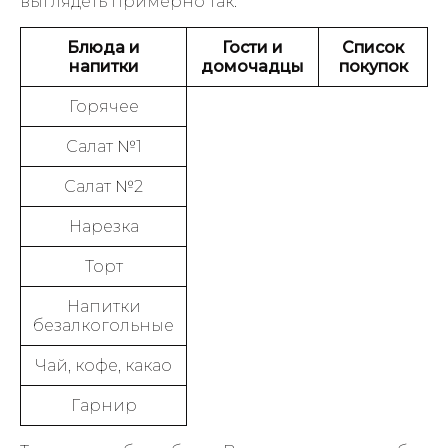
выглядеть примерно так:
Блюда и
Гости и
Список
напитки
домочадцы
покупок
Горячее
Салат №1
Салат №2
Нарезка
Торт
Напитки
безалкогольные
Чай, кофе, какао
Гарнир