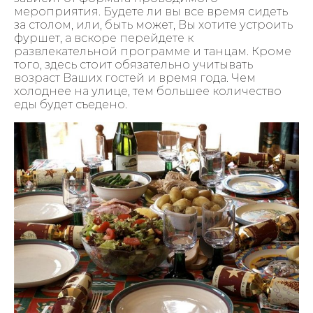
мероприятия. Будете ли вы все время сидеть
за столом, или, быть может, Вы хотите устроить
фуршет, а вскоре перейдете к
развлекательной программе и танцам. Кроме
того, здесь стоит обязательно учитывать
возраст Ваших гостей и время года. Чем
холоднее на улице, тем большее количество
еды будет съедено.