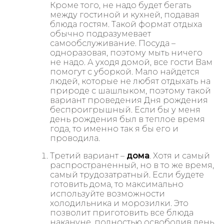
Кроме того, не надо будет бегать
между гостиной и кухней, подавая
блюда гостям. Такой формат отдыха
обычно подразумевает
самообслуживание. Посуда –
одноразовая, поэтому мыть ничего
не надо. А уходя домой, все гости Вам
помогут с уборкой. Мало найдется
людей, которые не любят отдыхать на
природе с шашлыком, поэтому такой
вариант проведения Дня рождения
беспроигрышный. Если бы у меня
день рождения был в теплое время
года, то именно так я бы его и
проводила.
Третий вариант –
дома
. Хотя и самый
распространенный, но в то же время,
самый трудозатратный. Если будете
готовить дома, то максимально
используйте возможности
холодильника и морозилки. Это
позволит приготовить все блюда
накануне, полностью освободив день