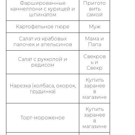
Фаршированные
Пригото
каннеллони с курицей и
вить
шпинатом
самой
Картофельное пюре
Муж
Салат из крабовых
Мама и
палочек и апельсинов
Папа
Свекров
Салат с рукколой и
ь и
редисом
Свекр
Купить
Нарезка (колбаса, окорок,
заранее
грудинка)
в
магазине
Купить
заранее
Торт-мороженое
в
магазине