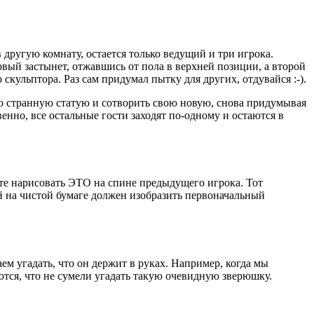
 другую комнату, остается только ведущий и три игрока.
вый застынет, отжавшись от пола в верхней позиции, а второй
 скульптора. Раз сам придумал пытку для других, отдувайся :-).
ую странную статую и сотворить свою новую, снова придумывая
енно, все остальные гости заходят по-одному и остаются в
ите нарисовать ЭТО на спине предыдущего игрока. Тот
рый на чистой бумаге должен изобразить первоначальный
ем угадать, что он держит в руках. Например, когда мы
яются, что не сумели угадать такую очевидную зверюшку.