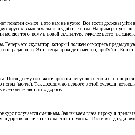
нет понятен смысл, а это нам не нужно. Все гости должны уйти в
двух других в максимально неудобные позы. Например, пусть пер
й меняет того, кому в новой скульптуре тяжелее всего, на самого
ты. Теперь это скульптор, который должен осмотреть предыдущ
 пострадавшего. Это всегда проходит смешно, пробуйте! Естеств
остям. Последнему покажите простой рисунок снеговика и попрос
что понял (молча). Так доходим до первого в этой очереди, кото
ые детали теряются по дороге.
онкурс получается смешным. Завязываем глаза игроку и предлага
подарков, девочка сказала, что это улитка. Гости всегда удивл