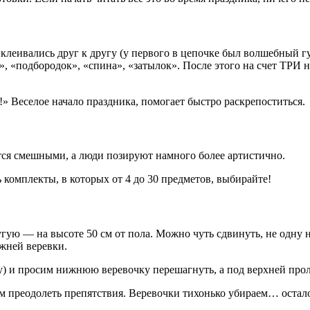
риклеивались друг к другу (у первого в цепочке был волшебный гу
ос», «подбородок», «спина», «затылок». После этого на счет ТРИ
» Веселое начало праздника, помогает быстро раскрепоститься.
ются смешными, а люди позируют намного более артистично.
 комплекты, в которых от 4 до 30 предметов, выбирайте!
угую — на высоте 50 см от пола. Можно чуть сдвинуть, не одну н
ижней веревки.
 и просим нижнюю веревочку перешагнуть, а под верхней пролез
м преодолеть препятствия. Веревочки тихонько убираем… остал