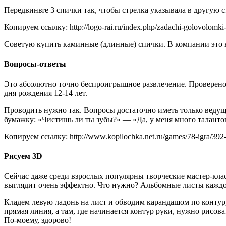
Передвиньте 3 спички так, чтобы стрелка указывала в другую с
Копируем ссылку: http://logo-rai.ru/index.php/zadachi-golovolomki
Советую купить каминные (длинные) спички. В компании это 
Вопросы-ответы
Это абсолютно точно беспроигрышное развлечение. Проверено 
дня рождения 12-14 лет.
Проводить нужно так. Вопросы достаточно иметь только ведуще
бумажку: «Чистишь ли ты зубы?» — «Да, у меня много талант
Копируем ссылку: http://www.kopilochka.net.ru/games/78-igra/392-
Рисуем 3D
Сейчас даже среди взрослых популярны творческие мастер-клас
выглядит очень эффектно. Что нужно? Альбомные листы каждом
Кладем левую ладонь на лист и обводим карандашом по контуру
прямая линия, а там, где начинается контур руки, нужно рисо
По-моему, здорово!