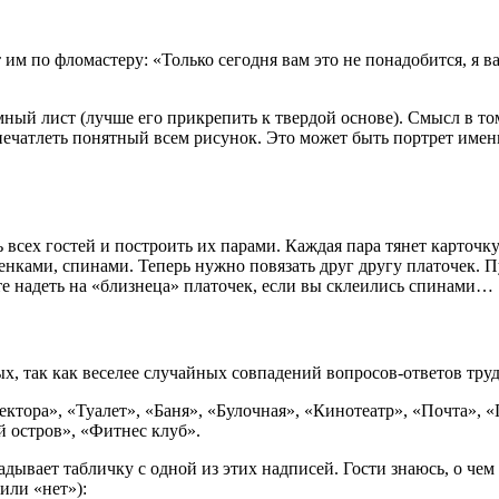
им по фломастеру: «Только сегодня вам это не понадобится, я в
мный лист (лучше его прикрепить к твердой основе). Смысл в то
ечатлеть понятный всем рисунок. Это может быть портрет имен
 всех гостей и построить их парами. Каждая пара тянет карточку
енками, спинами. Теперь нужно повязать друг другу платочек. П
те надеть на «близнеца» платочек, если вы склеились спинами…
ых, так как веселее случайных совпадений вопросов-ответов тру
ктора», «Туалет», «Баня», «Булочная», «Кинотеатр», «Почта», «
 остров», «Фитнес клуб».
дывает табличку с одной из этих надписей. Гости знаюсь, о чем
или «нет»):