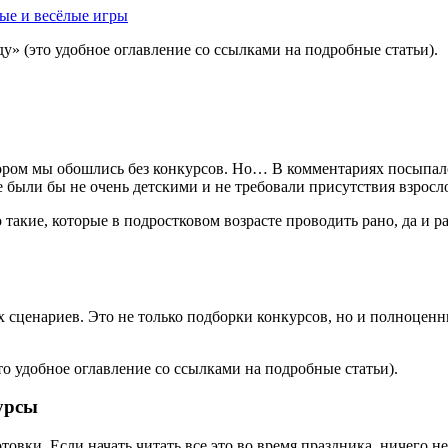
ные и весёлые игры
у» (это удобное оглавление со ссылками на подробные статьи).
котором мы обошлись без конкурсов. Но… В комментариях посыпал
 были бы не очень детскими и не требовали присутствия взросл
о такие, которые в подростковом возрасте проводить рано, да и 
 сценариев. Это не только подборки конкурсов, но и полноцен
то удобное оглавление со ссылками на подробные статьи).
курсы
вки. Если начать читать все это во время праздника, ничего не