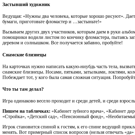
Застывший художник
Ведущая: «Нужны два человека, которые хорошо рисуют». Дает 
бумаги, приготовьте фломастер и …застыньте!»
Вызываем других двух участников, которым даем в руки альбо
помощники водили листом по кончику фломастера, пытаясь зап
деревом и солнышком. Все получается забавно, пробуйте!
Сиамские близнецы
На карточках нужно написать какую-ниубдь часть тела, вызвать
сиамские близнецы. Носами, пятками, затылками, локтями, кол
Побеждает тот, у кого была самая сложная ситуация. Попробуй
Что ты там делал?
Игра одинаково весело проходит и среди детей, и среди взросл
Пишем на табличках:
«Кабинет зубного врача», «Кабинет дире
«Стройка», «Детский сад», «Пенсионный фонд», «Необитаемый
Игрок становится спиной к гостям, к его спине ведущий прикла
менять. Вот примерный список вопросов (нельзя отвечать «да» 