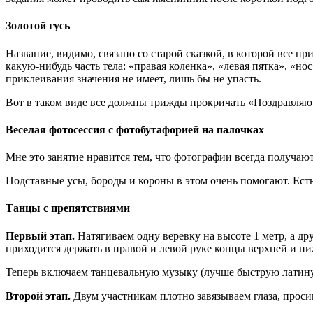
Золотой гусь
Название, видимо, связано со старой сказкой, в которой все п
какую-нибудь часть тела: «правая коленка», «левая пятка», «н
приклеивания значения не имеет, лишь бы не упасть.
Вот в таком виде все должны трижды прокричать «Поздравляю!
Веселая фотосессия с фотобутафорией на палочках
Мне это занятие нравится тем, что фотографии всегда получа
Подставные усы, бороды и короны в этом очень помогают. Есть
Танцы с препятствиями
Первый этап.
Натягиваем одну веревку на высоте 1 метр, а др
приходится держать в правой и левой руке концы верхней и н
Теперь включаем танцевальную музыку (лучше быструю латину)
Второй этап.
Двум участникам плотно завязываем глаза, проси