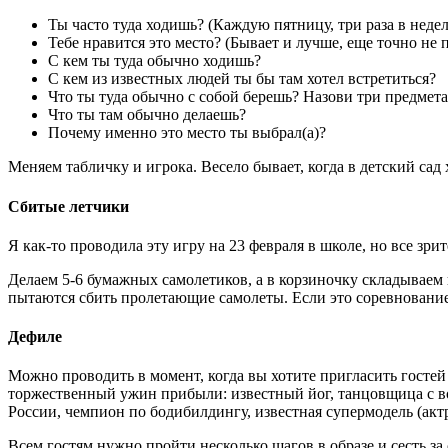
Ты часто туда ходишь? (Каждую пятницу, три раза в недел
Тебе нравится это место? (Бывает и лучше, еще точно не
С кем ты туда обычно ходишь?
С кем из известных людей ты бы там хотел встретиться?
Что ты туда обычно с собой берешь? Назови три предмета
Что ты там обычно делаешь?
Почему именно это место ты выбрал(а)?
Меняем табличку и игрока. Весело бывает, когда в детский сад
Сбитые летчики
Я как-то проводила эту игру на 23 февраля в школе, но все зри
Делаем 5-6 бумажных самолетиков, а в корзиночку складываем
пытаются сбить пролетающие самолеты. Если это соревнование
Дефиле
Можно проводить в момент, когда вы хотите пригласить гостей
торжественный ужин прибыли: известный йог, танцовщица с во
России, чемпион по бодибилдингу, известная супермодель (акт
Всем гостям нужно пройти несколько шагов в образе и сесть за 