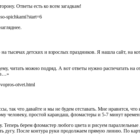
торону. Ответы есть ко всем загадкам!
-so-spichkami?start=6
нагляднее.
на тысячах детских и взрослых праздников. Я нашла сайт, на к
му, читать можно подряд. А вот ответы нужно распечатать на о
ов…»
vopros-otvet.html
сы, так что давайте и мы не будем отставать. Мне нравится, чт
у человеку, простой карандаш, фломастеры и 5-7 минут времен
. Теперь берем фломастер любого цвета и рисуем параллельные л
вать дугу. После контура руки продолжаем прямую линию. По кар