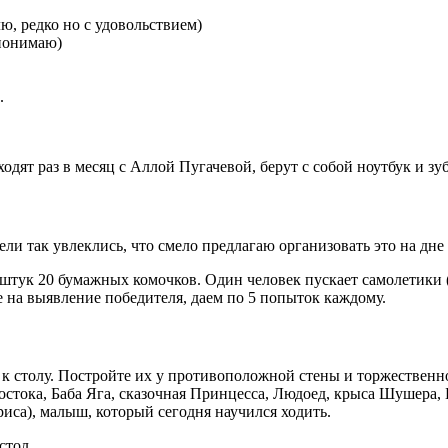
ю, редко но с удовольствием)
 понимаю)
.
 ходят раз в месяц с Аллой Пугачевой, берут с собой ноутбук и 
тели так увлеклись, что смело предлагаю организовать это на дне
 штук 20 бумажных комочков. Один человек пускает самолетики 
 на выявление победителя, даем по 5 попыток каждому.
 к столу. Постройте их у противоположной стены и торжественно
стока, Баба Яга, сказочная Принцесса, Людоед, крыса Шушера, 
риса), малыш, который сегодня научился ходить.
стол.