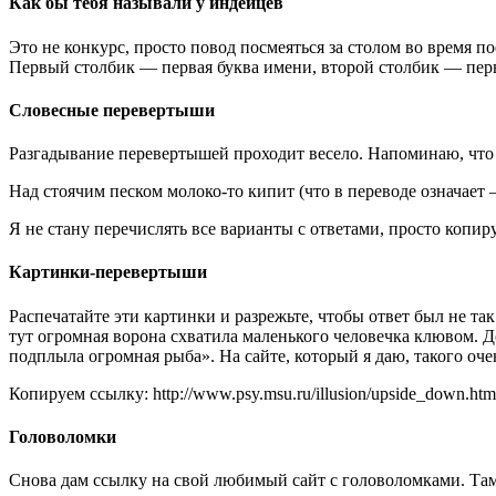
Как бы тебя называли у индейцев
Это не конкурс, просто повод посмеяться за столом во время п
Первый столбик — первая буква имени, второй столбик — пе
Словесные перевертыши
Разгадывание перевертышей проходит весело. Напоминаю, что 
Над стоячим песком молоко-то кипит (что в переводе означает 
Я не стану перечислять все варианты с ответами, просто копиру
Картинки-перевертыши
Распечатайте эти картинки и разрежьте, чтобы ответ был не т
тут огромная ворона схватила маленького человечка клювом. До
подплыла огромная рыба». На сайте, который я даю, такого оче
Копируем ссылку: http://www.psy.msu.ru/illusion/upside_down.htm
Головоломки
Снова дам ссылку на свой любимый сайт с головоломками. Там 