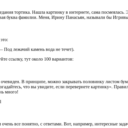
оедания тортика. Нашла картинку в интернете, сама посмеялась.
рвая буква фамилии. Меня, Ирину Панасьян, называли бы Игри
это:
— Под лежачий камень вода не течет).
йте ссылку, тут около 100 вариантов:
ак очевиден. В принципе, можно закрывать половинку листом бу
гадайтесь, что вы увидите, если перевернете картинку». Правил
нь много!
l
очень все понятно, с ответами. Вот, например, интересные зада