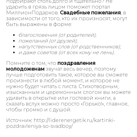
подбирают столь долго и тщательно? Не
ударить в грязь лицом поможет портал
МиллионПодарков.
Свадебные пожелания
, в
зависимости от того, кто их произносят, могут
быть выражены в форме:
благословения (от родителей);
пожеланий (от друзей);
напутственных слов (от родственников);
и даже советов (от всех кому не лень).
Помните о том, что
поздравления
молодоженам
звучат весь вечер, поэтому
лучше подготовить такое, которое вы сможете
произнести в любой момент, и которое не
нужно будет читать с листа. Стихотворным,
изысканным и церемонным слогом вы можете
удивить в открытке или гостевой книги, а
сказать вслух можно просто «Горько!», главное,
чтобы громко и с душой.
Источник: http://liderenergetik.ru/kartinki-
pozdravleniya-so-svadboy/