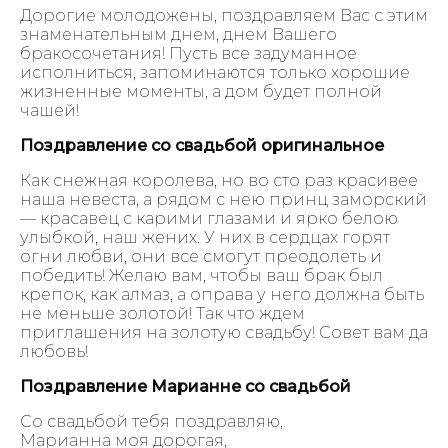
Дорогие молодожены, поздравляем Вас с этим
знаменательным днем, днем Вашего
бракосочетания! Пусть все задуманное
исполниться, запоминаются только хорошие
жизненные моменты, а дом будет полной
чашей!
Поздравление со свадьбой оригинальное
Как снежная королева, но во сто раз красивее
наша невеста, а рядом с нею принц заморский
— красавец с карими глазами и ярко белою
улыбкой, наш жених. У них в сердцах горят
огни любви, они все смогут преодолеть и
победить! Желаю вам, чтобы ваш брак был
крепок, как алмаз, а оправа у него должна быть
не меньше золотой! Так что ждем
приглашения на золотую свадьбу! Совет вам да
любовь!
Поздравление Марианне со свадьбой
Со свадьбой тебя поздравляю,
Марианна моя дорогая,