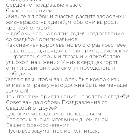
Сердечно поздравляем вас с
бракосочетанием!
Живите в любви и счастье, растите здоровых и
жизнерадостных детей, чтобы они выросли
крепкой опорой!
В добрый час, на долгие годы! Поздравление
со свадьбой оригинальное
Как снежная королева, но во сто раз красивее
наша невеста, а рядом с нею принц заморский
— красавец с карими глазами и ярко белою
улыбкой, наш жених. У них в сердцах горят
огни любви, они все смогут преодолеть и
победить!
Желаю вам, чтобы ваш брак был крепок, как
алмаз, а оправа у него должна быть не меньше
золотой!
Так что ждем приглашения на золотую свадьбу!
Совет вам да любовь! Поздравление со
Свадьбой от друзей
Дорогие молодожены, поздравляем
Вас с этим знаменательным днем, днем
Вашего бракосочетания!
Пусть все задуманное исполниться,