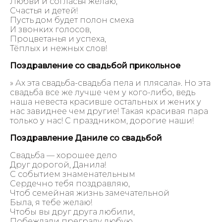
Любви и согласья желаю,
Счастья и детей!
Пусть дом будет полон смеха
И звонких голосов,
Процветанья и успеха,
Тёплых и нежных слов!
Поздравление со свадьбой прикольное
» Ах эта свадьба-свадьба пела и плясала». Но эта
свадьба все же лучше чем у кого-либо, ведь
наша невеста красивше остальных и жених у
нас завиднее чем другие! Такая красивая пара
только у нас! С праздником, дорогие наши!
Поздравление Даниле со свадьбой
Свадьба — хорошее дело
Друг дорогой, Данила!
С событием знаменательным
Сердечно тебя поздравляю,
Чтоб семейная жизнь замечательной
Была, я тебе желаю!
Чтобы вы друг друга любили,
Побеждали преграду любую,