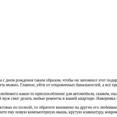
а с днем рождения таким образом, чтобы он запомнил этот подар
рить можно. Главное, уйти от откровенных банальностей, а все п
любимого какое-то приспособление для автомобиля, скажем, пы
муж смог делать любые ремонты в вашей квартире. Наверняка че
ктован по полной, то обратите внимание на другие его любимые
купите ему новую компьютерную мышь, крутую клавиатуру, ков