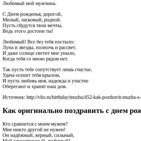
Любимый мой мужчина.
С Днем рожденья, дорогой,
Милый, ласковый, родной.
Пусть сбудутся твои мечты,
Ведь этого достоин ты!
Любимый! Все без тебя постыло:
Луна и звезды, полночь и рассвет.
И даже солнце светит мне уныло,
Когда тебя со мною рядом нет.
Так пусть тебе сопутствует лишь счастье,
Удача осенит тебя крылом,
И пусть любовь моя, надежда и участие
Оберегают и хранят наш дом.
Источник: http://vlio.ru/birthday/muzhu/452-kak-pozdravit-muzha-s
Как оригинально поздравить с днем ро
Кто сравнится с моим мужем?
Мне никто другой не нужен!
Он надёжный, верный, сильный,
Мой единственный, любимый!