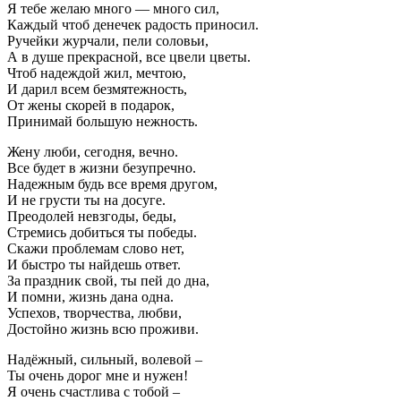
Я тебе желаю много — много сил,
Каждый чтоб денечек радость приносил.
Ручейки журчали, пели соловьи,
А в душе прекрасной, все цвели цветы.
Чтоб надеждой жил, мечтою,
И дарил всем безмятежность,
От жены скорей в подарок,
Принимай большую нежность.
Жену люби, сегодня, вечно.
Все будет в жизни безупречно.
Надежным будь все время другом,
И не грусти ты на досуге.
Преодолей невзгоды, беды,
Стремись добиться ты победы.
Скажи проблемам слово нет,
И быстро ты найдешь ответ.
За праздник свой, ты пей до дна,
И помни, жизнь дана одна.
Успехов, творчества, любви,
Достойно жизнь всю проживи.
Надёжный, сильный, волевой –
Ты очень дорог мне и нужен!
Я очень счастлива с тобой –