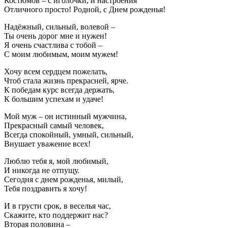
Костюмов – с иголочки, и настроения
Отличного просто! Родной, с Днем рожденья!
Надёжный, сильный, волевой –
Ты очень дорог мне и нужен!
Я очень счастлива с тобой –
С моим любимым, моим мужем!
Хочу всем сердцем пожелать,
Чтоб стала жизнь прекрасней, ярче.
К победам курс всегда держать,
К большим успехам и удаче!
Мой муж – он истинный мужчина,
Прекрасный самый человек,
Всегда спокойный, умный, сильный,
Внушает уважение всех!
Люблю тебя я, мой любимый,
И никогда не отпущу.
Сегодня с днем рожденья, милый,
Тебя поздравить я хочу!
И в грусти срок, в веселья час,
Скажите, кто поддержит нас?
Вторая половина –