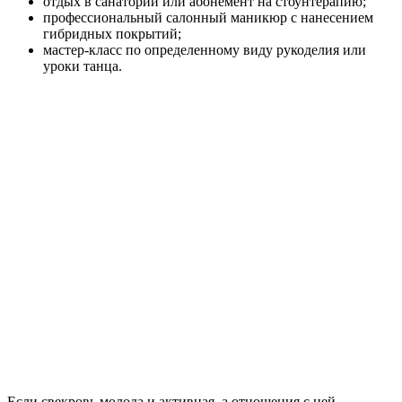
отдых в санатории или абонемент на стоунтерапию;
профессиональный салонный маникюр с нанесением
гибридных покрытий;
мастер-класс по определенному виду рукоделия или
уроки танца.
Если свекровь молода и активная, а отношения с ней