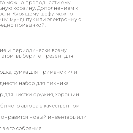
, то можно преподнести ему
льную корзину. Дополнением к
дости. Курящему шефу можно
ицу, мундштук или электронную
вредно привычкой.
ние и периодически всему
 этом, выберите презент для
одка, сумка для приманок или
нести набор для пикника,
р для чистки оружия, хороший
бимого автора в качественном
 понравится новый инвентарь или
в его собрание.