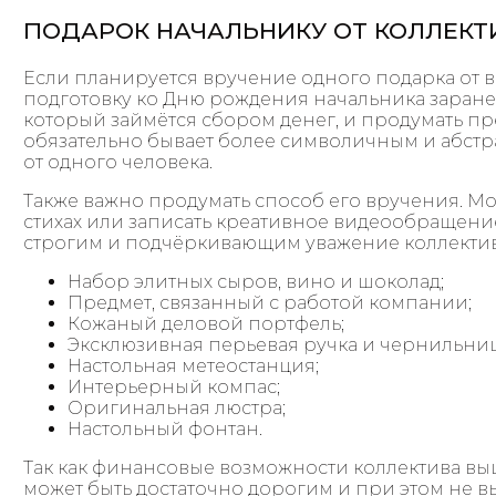
ПОДАРОК НАЧАЛЬНИКУ ОТ КОЛЛЕКТ
Если планируется вручение одного подарка от вс
подготовку ко Дню рождения начальника заране
который займётся сбором денег, и продумать пр
обязательно бывает более символичным и абст
от одного человека.
Также важно продумать способ его вручения. М
стихах или записать креативное видеообращени
строгим и подчёркивающим уважение коллектив
Набор элитных сыров, вино и шоколад;
Предмет, связанный с работой компании;
Кожаный деловой портфель;
Эксклюзивная перьевая ручка и чернильниц
Настольная метеостанция;
Интерьерный компас;
Оригинальная люстра;
Настольный фонтан.
Так как финансовые возможности коллектива выш
может быть достаточно дорогим и при этом не в