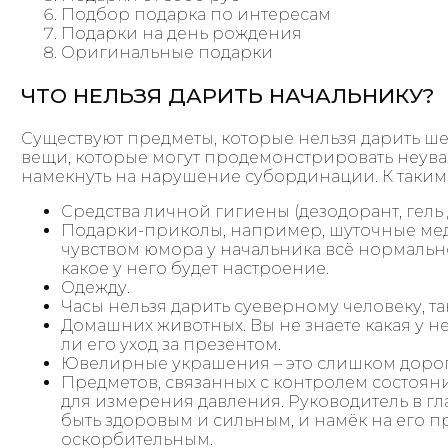
Подбор подарка по интересам
Подарки на день рождения
Оригинальные подарки
ЧТО НЕЛЬЗЯ ДАРИТЬ НАЧАЛЬНИКУ?
Существуют предметы, которые нельзя дарить ше
вещи, которые могут продемонстрировать неув
намекнуть на нарушение субординации. К таким
Средства личной гигиены (дезодорант, гель
Подарки-приколы, например, шуточные меда
чувством юмора у начальника всё нормально,
какое у него будет настроение.
Одежду.
Часы нельзя дарить суеверному человеку, так
Домашних животных. Вы не знаете какая у не
ли его уход за презентом.
Ювелирные украшения – это слишком дорог
Предметов, связанных с контролем состоян
для измерения давления. Руководитель в гл
быть здоровым и сильным, и намёк на его 
оскорбительным.