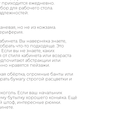
у приходится ежедневно.
ор для рабочего стола.
адлежностей.
аневая, но не из кожзама.
периферия.
абинета. Вы наверняка знаете,
обрать что-то подходяще. Это
Если вы не знаете, каких
 от стиля кабинета или возраста
редпочитают абстракции или
чно нравятся пейзажи.
кая обёртка, огромные банты или
рать бумагу строгой расцветки и
коголь. Если ваш начальник
му бутылку хорошего коньяка. Ещё
й штоф, интересные рюмки.
инете.