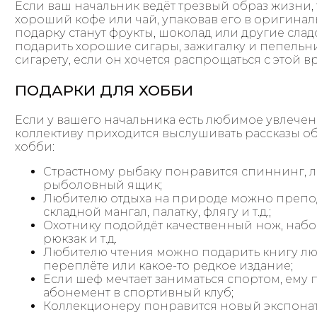
Если ваш начальник ведёт трезвый образ жизни
хороший кофе или чай, упаковав его в оригина
подарку станут фрукты, шоколад или другие сла
подарить хорошие сигары, зажигалку и пепельн
сигарету, если он хочется распрощаться с этой 
ПОДАРКИ ДЛЯ ХОББИ
Если у вашего начальника есть любимое увлече
коллективу приходится выслушивать рассказы об
хобби:
Страстному рыбаку понравится спиннинг, л
рыболовный ящик;
Любителю отдыха на природе можно препод
складной мангал, палатку, флягу и т.д.;
Охотнику подойдёт качественный нож, набо
рюкзак и т.д.
Любителю чтения можно подарить книгу лю
переплёте или какое-то редкое издание;
Если шеф мечтает заниматься спортом, ему
абонемент в спортивный клуб;
Коллекционеру понравится новый экспонат 