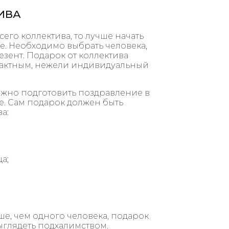
ИВА
его коллектива, то лучше начать
е. Необходимо выбрать человека,
езент. Подарок от коллектива
рактным, нежели индивидуальный
ожно подготовить поздравление в
е. Сам подарок должен быть
а:
а;
е, чем одного человека, подарок
ыглядеть подхалимством.