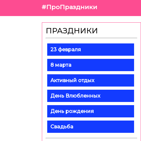
#ПроПраздники
ПРАЗДНИКИ
23 февраля
8 марта
Активный отдых
День Влюбленных
День рождения
Свадьба