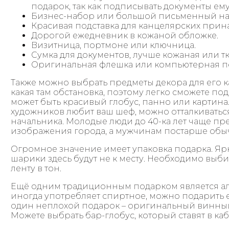
подарок, так как подписывать документы ем
Бизнес-набор или большой письменный наб
Красивая подставка для канцелярских прин
Дорогой ежедневник в кожаной обложке.
Визитница, портмоне или ключница.
Сумка для документов, лучше кожаная или тк
Оригинальная флешка или компьютерная 
Также можно выбрать предметы декора для его к
какая там обстановка, поэтому легко сможете под
может быть красивый глобус, панно или картина. 
художников любит ваш шеф, можно отталкиваться
начальника. Молодые люди до 40-ка лет чаще п
изображения города, а мужчинам постарше обы
Огромное значение имеет упаковка подарка. Яр
шарики здесь будут не к месту. Необходимо выби
ленту в тон.
Ещё одним традиционным подарком является ал
иногда употребляет спиртное, можно подарить е
один неплохой подарок – оригинальный винны
Можете выбрать бар-глобус, который ставят в каб