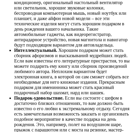
кондиционер, оригинальный настольный вентилятор
или светильник, хорошие звуковые колонки,
беспроводная компьютерная мышь, новый ноутбук или
планшет, и даже айфон новой модели – все эти
технические изделия могут стать хорошим подарком в
день рождения вашего начальника. Такие
автомобильные гаджеты, как видеорегистратор,
антирадарное устройство, новая магнитола и навигатор
будут подходящим вариантом для автовладельца.
Интеллектуальный.
Хорошим подарком может стать
сборник афоризмов и высказываний мудрейших людей.
Если вам известны его литературные пристрастия, то вы
можете подарить ему книгу или сборник произведений
любимого автора. Неплохим вариантом будет
электронная книга, в которой он сам сможет собрать все
необходимые для него книжные издания. Прекрасным
подарком для именинника может стать красивый
подарочный набор шахмат, нард или шашек.
Подарок-удовольствие.
Если вы состоите с шефом в
достаточно близких отношениях, то вам должно быть
известно о его любви к экстремальному отдыху. Сегодня
есть замечательная возможность заказать и организовать
подобное мероприятие в качестве подарка на день
рождения. Это, например, полет на воздушном шаре,
прыжок с парашютом или с моста на резинке, мастер-