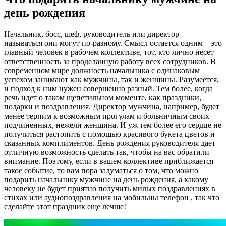
день рождения
Начальник, босс, шеф, руководитель или директор —
называться они могут по-разному. Смысл остается одним – это
главный человек в рабочем коллективе, тот, кто лично несет
ответственность за проделанную работу всех сотрудников. В
современном мире должность начальника с одинаковым
успехом занимают как мужчины, так и женщины. Разумеется,
и подход к ним нужен совершенно разный. Тем более, когда
речь идет о таком щепетильном моменте, как праздники,
подарки и поздравления. Директор мужчина, например, будет
менее терпим к возможным прогулам и больничным своих
подчиненных, нежели женщина. И уж тем более его сердце не
получиться растопить с помощью красивого букета цветов и
сказанных комплиментов. День рождения руководителя дает
отличную возможность сделать так, чтобы на вас обратили
внимание. Поэтому, если в вашем коллективе приближается
такое событие, то вам пора задуматься о том, что можно
подарить начальнику мужчине на день рождения, а какому
человеку не будет приятно получить милых поздравлениях в
стихах или аудиопоздравления на мобильны телефон , так что
сделайте этот праздник еще лечше!