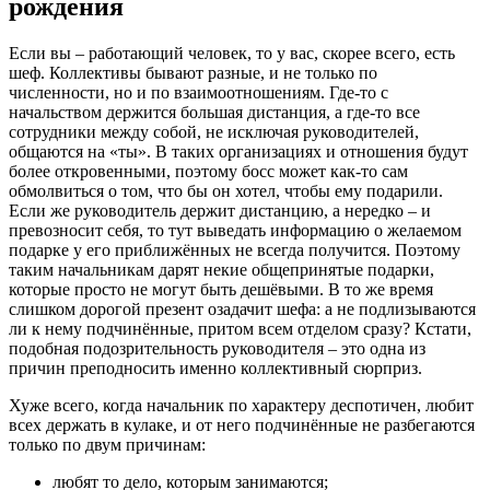
рождения
Если вы – работающий человек, то у вас, скорее всего, есть
шеф. Коллективы бывают разные, и не только по
численности, но и по взаимоотношениям. Где-то с
начальством держится большая дистанция, а где-то все
сотрудники между собой, не исключая руководителей,
общаются на «ты». В таких организациях и отношения будут
более откровенными, поэтому босс может как-то сам
обмолвиться о том, что бы он хотел, чтобы ему подарили.
Если же руководитель держит дистанцию, а нередко – и
превозносит себя, то тут выведать информацию о желаемом
подарке у его приближённых не всегда получится. Поэтому
таким начальникам дарят некие общепринятые подарки,
которые просто не могут быть дешёвыми. В то же время
слишком дорогой презент озадачит шефа: а не подлизываются
ли к нему подчинённые, притом всем отделом сразу? Кстати,
подобная подозрительность руководителя – это одна из
причин преподносить именно коллективный сюрприз.
Хуже всего, когда начальник по характеру деспотичен, любит
всех держать в кулаке, и от него подчинённые не разбегаются
только по двум причинам:
любят то дело, которым занимаются;