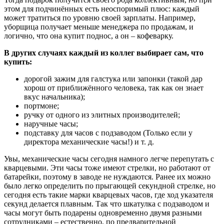
этом для подчинённых есть неоспоримый плюс: каждый
может тратиться по уровню своей зарплаты. Например,
уборщица получает меньше менеджера по продажам, и
логично, что она купит поднос, а он – кофеварку.
В других случаях каждый из коллег выбирает сам, что
купить:
дорогой зажим для галстука или запонки (такой дар
хорош от приближённого человека, так как он знает
вкус начальника);
портмоне;
ручку от одного из элитных производителей;
наручные часы;
подставку для часов с подзаводом (Только если у
директора механические часы!) и т. д.
Увы, механические часы сегодня намного легче перепутать с
кварцевыми. Эти часы тоже имеют стрелки, но работают от
батарейки, поэтому в заводе не нуждаются. Ранее их можно
было легко определить по прыгающей секундной стрелке, но
сегодня есть такие марки кварцевых часов, где ход указателя
секунд делается плавным. Так что шкатулка с подзаводом и
часы могут быть подарены одновременно двумя разными
сотрудниками – естественно, по предварительной