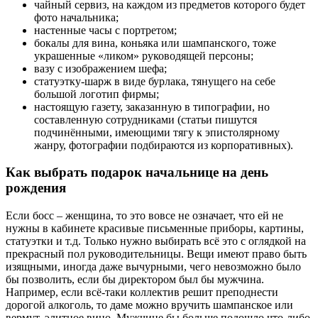
чайный сервиз, на каждом из предметов которого будет
фото начальника;
настенные часы с портретом;
бокалы для вина, коньяка или шампанского, тоже
украшенные «ликом» руководящей персоны;
вазу с изображением шефа;
статуэтку-шарж в виде бурлака, тянущего на себе
большой логотип фирмы;
настоящую газету, заказанную в типографии, но
составленную сотрудниками (статьи пишутся
подчинёнными, имеющими тягу к эпистолярному
жанру, фотографии подбираются из корпоративных).
Как выбрать подарок начальнице на день
рождения
Если босс – женщина, то это вовсе не означает, что ей не
нужны в кабинете красивые письменные приборы, картины,
статуэтки и т.д. Только нужно выбирать всё это с оглядкой на
прекрасный пол руководительницы. Вещи имеют право быть
изящными, иногда даже вычурными, чего невозможно было
бы позволить, если бы директором был бы мужчина.
Например, если всё-таки коллектив решит преподнести
дорогой алкоголь, то даме можно вручить шампанское или
вермут, элитное вино. Мужчине бы больше подошло что-либо