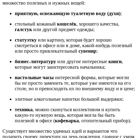
множество полезных и нужных вещей:
приятную, освежающую туалетную воду (духи)
;
стильный кожаный
кошелёк
, хорошего качества,
галстук
или другой предмет одежды;
статуэтку
или картину, которая будет хорошо
смотреться в офисе или в доме, какой-нибудь полезный
или просто привлекательный
сувенир
;
бизнес-литературу
или другие интересные
книги
,
которые могут заинтересовать начальника;
настольные часы
интересной формы, которые могли
бы не просто заменить те, которые уже имеются на его
столе, но и превосходить их по внешнему виду и в цене;
элитные алкогольные напитки большой выдержки;
техника
, можно скинуться коллективом и купить
какую-то нужную вещь, которая могла бы быть
полезной в офисе (
кофеварка
, отопительный прибор).
Существует множество удачных идей и вариантов что
подарить своему директору на день рождения, главное с умом