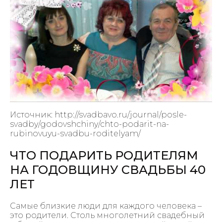
Источник: http://svadbavo.ru/journal/posle-
svadby/godovshchiny/chto-podarit-na-
rubinovuyu-svadbu-roditelyam/
ЧТО ПОДАРИТЬ РОДИТЕЛЯМ
НА ГОДОВЩИНУ СВАДЬБЫ 40
ЛЕТ
Самые близкие люди для каждого человека –
это родители. Столь многолетний свадебный