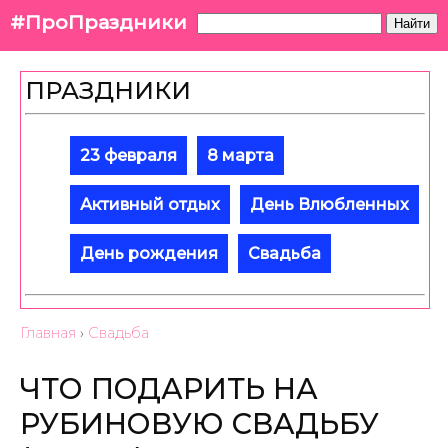
#ПроПраздники
Найти
ПРАЗДНИКИ
23 февраля
8 марта
Активный отдых
День Влюбленных
День рождения
Свадьба
Главная
›
Свадьба
ЧТО ПОДАРИТЬ НА
РУБИНОВУЮ СВАДЬБУ